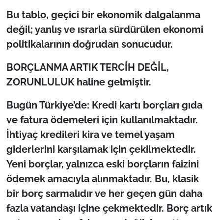
İş Dünyası
Bu tablo, geçici bir ekonomik dalgalanma
değil; yanlış ve ısrarla sürdürülen ekonomi
Bilim Teknoloji
politikalarının doğrudan sonucudur.
English News
BORÇLANMA ARTIK TERCİH DEĞİL,
Canlı Maç
ZORUNLULUK haline gelmiştir.
Finans
Bugün Türkiye’de: Kredi kartı borçları gıda
ve fatura ödemeleri için kullanılmaktadır.
Genel-A
İhtiyaç kredileri kira ve temel yaşam
giderlerini karşılamak için çekilmektedir.
Gündem-Eğitim
Yeni borçlar, yalnızca eski borçların faizini
ödemek amacıyla alınmaktadır. Bu, klasik
bir borç sarmalıdır ve her geçen gün daha
fazla vatandaşı içine çekmektedir. Borç artık