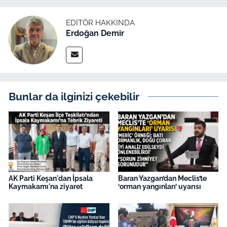
EDITÖR HAKKINDA
Erdoğan Demir
Bunlar da ilginizi çekebilir
AK Parti Keşan'dan İpsala
Baran Yazgan’dan Meclis’te
Kaymakamı'na ziyaret
‘orman yangınları’ uyarısı