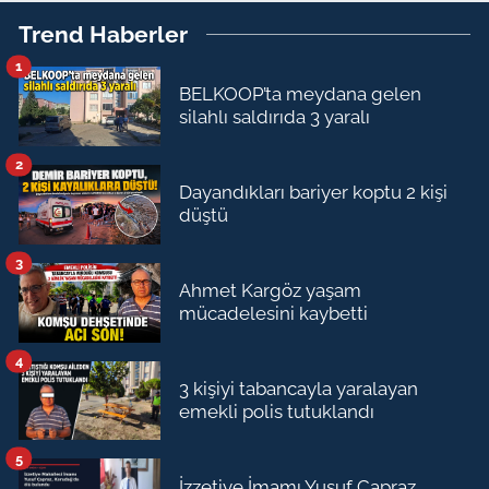
Trend Haberler
1
BELKOOP’ta meydana gelen
silahlı saldırıda 3 yaralı
2
Dayandıkları bariyer koptu 2 kişi
düştü
3
Ahmet Kargöz yaşam
mücadelesini kaybetti
4
3 kişiyi tabancayla yaralayan
emekli polis tutuklandı
5
İzzetiye İmamı Yusuf Çapraz,