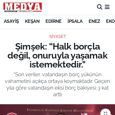
KEŞAN
ASAYİŞ
KEŞAN
EDİRNE
İPSALA
ENEZ
EKO
E-GAZETE
SİYASET
Şimşek: “Halk borçla
ASAYİŞ
değil, onuruyla yaşamak
SİYASET
istemektedir."
GÜNDEM
“Son veriler, vatandaşın borç yükünün
vahametini açıkça ortaya koymaktadır. Geçen
EKONOMİ
yıla göre vatandaşın eksi borç bakiyesi 3 kat
arttı
SAĞLIK
EĞİTİM