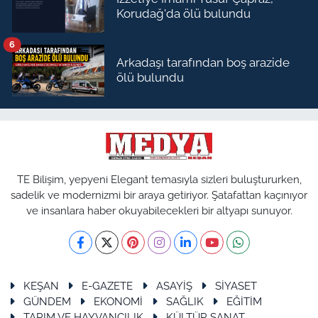
Korudağ'da ölü bulundu
6
Arkadaşı tarafından boş arazide
ölü bulundu
TE Bilişim, yepyeni Elegant temasıyla sizleri buluştururken,
sadelik ve modernizmi bir araya getiriyor. Şatafattan kaçınıyor
ve insanlara haber okuyabilecekleri bir altyapı sunuyor.
KEŞAN
E-GAZETE
ASAYİŞ
SİYASET
GÜNDEM
EKONOMİ
SAĞLIK
EĞİTİM
TARIM VE HAYVANCILIK
KÜLTÜR SANAT