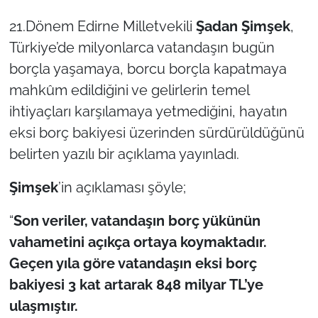
21.Dönem Edirne Milletvekili
Şadan Şimşek
,
TÜRKİYE
Türkiye’de milyonlarca vatandaşın bugün
borçla yaşamaya, borcu borçla kapatmaya
Bölge
mahkûm edildiğini ve gelirlerin temel
Güvenlik
ihtiyaçları karşılamaya yetmediğini, hayatın
eksi borç bakiyesi üzerinden sürdürüldüğünü
Genel
belirten yazılı bir açıklama yayınladı.
Politika
Şimşek
’in açıklaması şöyle;
Flaş Haber
“
Son veriler, vatandaşın borç yükünün
vahametini açıkça ortaya koymaktadır.
Dış Haberler
Geçen yıla göre vatandaşın eksi borç
bakiyesi 3 kat artarak 848 milyar TL’ye
Magazin
ulaşmıştır.