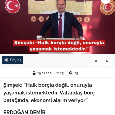
TARIM VE HAYVANCILIK
KÜLTÜR SANAT
RESMİ İLAN
SPOR
Paylaş
-
+
A
A
YAŞAM
29.01.2026 - 21:25
25
EDİRNE
Şimşek: “Halk borçla değil, onuruyla
TEKİRDAĞ
yaşamak istemektedir. Vatandaş borç
batağında, ekonomi alarm veriyor”
KIRKLARELİ
ERDOĞAN DEMİR
ÇANAKKALE