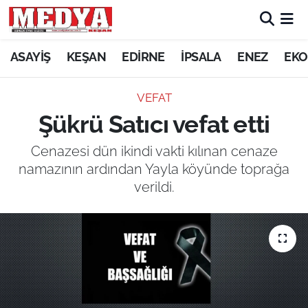
KEŞAN
ASAYİŞ
KEŞAN
EDİRNE
İPSALA
ENEZ
EKO
E-GAZETE
VEFAT
Şükrü Satıcı vefat etti
ASAYİŞ
Cenazesi dün ikindi vakti kılınan cenaze
SİYASET
namazının ardından Yayla köyünde toprağa
verildi.
GÜNDEM
EKONOMİ
SAĞLIK
EĞİTİM