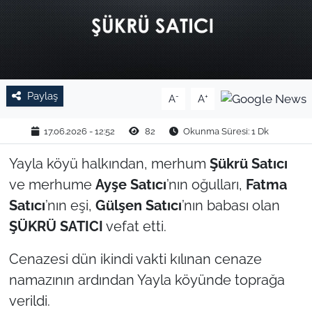
TARIM VE HAYVANCILIK
KÜLTÜR SANAT
RESMİ İLAN
Paylaş
-
+
A
A
SPOR
17.06.2026 - 12:52
82
Okunma Süresi: 1 Dk
Yayla köyü halkından, merhum
Şükrü Satıcı
YAŞAM
ve merhume
Ayşe Satıcı
’nın oğulları,
Fatma
EDİRNE
Satıcı
’nın eşi,
Gülşen Satıcı
’nın babası olan
ŞÜKRÜ SATICI
vefat etti.
TEKİRDAĞ
Cenazesi dün ikindi vakti kılınan cenaze
KIRKLARELİ
namazının ardından Yayla köyünde toprağa
verildi.
ÇANAKKALE