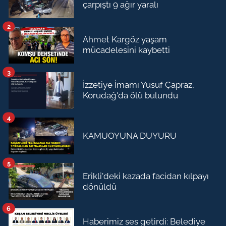
çarpıştı 9 ağır yaralı
2
Ahmet Kargöz yaşam
mücadelesini kaybetti
3
İzzetiye İmamı Yusuf Çapraz,
Korudağ'da ölü bulundu
4
KAMUOYUNA DUYURU
5
Erikli'deki kazada facidan kılpayı
dönüldü
6
Haberimiz ses getirdi: Belediye