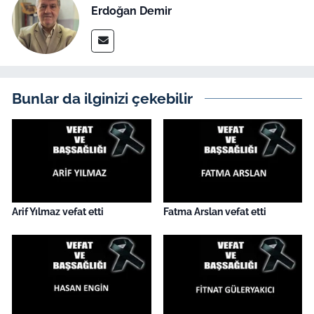
İş Dünyası
Erdoğan Demir
Bilim Teknoloji
English News
Bunlar da ilginizi çekebilir
Canlı Maç
Finans
Genel-A
Arif Yılmaz vefat etti
Fatma Arslan vefat etti
Gündem-Eğitim