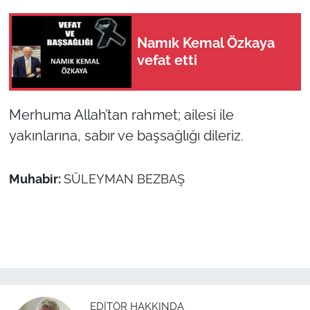
TÜRKİYE
Namık Kemal Özkaya
vefat etti
Bölge
Güvenlik
Merhuma Allah’tan rahmet; ailesi ile
yakınlarına, sabır ve başsağlığı dileriz.
Genel
Politika
Muhabir:
SÜLEYMAN BEZBAŞ
Flaş Haber
Dış Haberler
Magazin
EDITÖR HAKKINDA