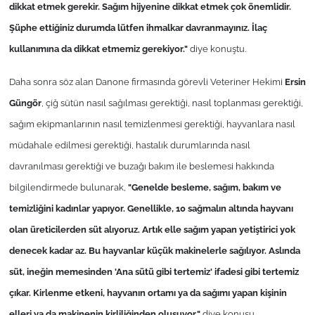
dikkat etmek gerekir. Sağım hijyenine dikkat etmek çok önemlidir.
Şüphe ettiğiniz durumda lütfen ihmalkar davranmayınız. İlaç
kullanımına da dikkat etmemiz gerekiyor."
diye konuştu.
Daha sonra söz alan Danone firmas
ında görevli Veteriner Hekimi
Ersin
Güngör
, çiğ sütün nasıl sağılması gerektiği, nasıl toplanması gerektiği,
sağım ekipmanlarının nasıl temizlenmesi gerektiği, hayvanlara nasıl
müdahale edilmesi gerektiği, hastalık durumlarında nasıl
davranılması gerektiği ve buzağı bakım ile beslemesi hakkında
bilgilendirmede bulunarak,
"Genelde besleme, sağım, bakım ve
temizliğini kadınlar yapıyor. Genellikle, 10 sağmalın altında hayvanı
olan üreticilerden süt alıyoruz. Artık elle sağım yapan yetiştirici yok
denecek kadar az. Bu hayvanlar küçük makinelerle sağılıyor. Aslında
süt, ineğin memesinden 'Ana sütü gibi tertemiz' ifadesi gibi tertemiz
çıkar. Kirlenme etkeni, hayvanın ortamı ya da sağımı yapan kişinin
elleri ya da makinenin kirliliğinden oluşuyor."
diye konuşu.