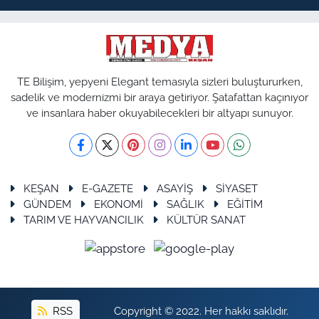
TE Bilişim, yepyeni Elegant temasıyla sizleri buluştururken,
sadelik ve modernizmi bir araya getiriyor. Şatafattan kaçınıyor
ve insanlara haber okuyabilecekleri bir altyapı sunuyor.
KEŞAN
E-GAZETE
ASAYİŞ
SİYASET
GÜNDEM
EKONOMİ
SAĞLIK
EĞİTİM
TARIM VE HAYVANCILIK
KÜLTÜR SANAT
RSS
Copyright © 2022. Her hakkı saklıdır.