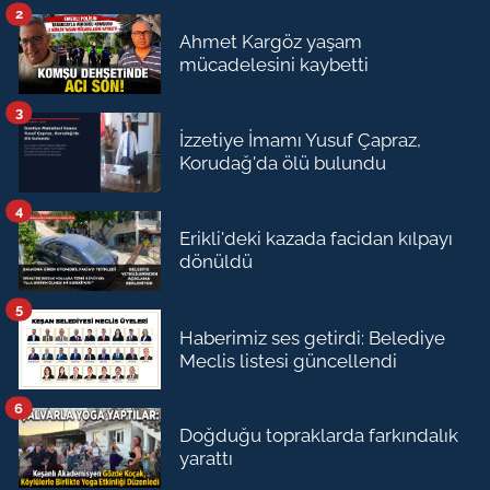
2
Ahmet Kargöz yaşam
mücadelesini kaybetti
3
İzzetiye İmamı Yusuf Çapraz,
Korudağ'da ölü bulundu
4
Erikli'deki kazada facidan kılpayı
dönüldü
5
Haberimiz ses getirdi: Belediye
Meclis listesi güncellendi
6
Doğduğu topraklarda farkındalık
yarattı