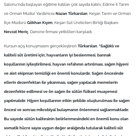
Salonu'nda başlayan eğitime katılan çok sayıda katını; Edirne İl Tarım
ve Orman Müdür Yardımcısı
Nazan
Türkarslan
, Keşan Tarım ve Orman
TÜRKİYE
İlçe Müdürü
Gökhan Kıyım
, Keşan Süt Üreticileri Birliği Başkanı
Bölge
Nevzat Meriç
, Danone firması yetkilileri karşıladı.
Güvenlik
Kursun aç
ış konuşmasını gerçekleştiren
Türkarslan
,
"Sağlıklı ve
kaliteli süt üretimi için; hayvanların iyi beslenmesi, barınak
Genel
koşullarının iyileştirilmesi, hayvan refahının artırılması, sağım hijyeni
ve alet ekipman temizliği en önemli konulardır. Sağım öncesinde
Politika
ellerin dezenfektan ile yıkanması, sağım yapılacak memelerin
Flaş Haber
dezenfekte edilmesi ve ön sağım ile sütün fiziksel muayenesi
yapılmalıdır. Hijyen koşullarının etkin şekilde oluşturulması ile sağım
Dış Haberler
öncesi ve sonrası mikrobiyal bulaşmanın önlenmesi sağlanmaktadır.
Bu sayede sütün kalitesinin belirlenmesindeki en önemli konu olan
Magazin
somatik hücre sayısı uygun değer aralığında tutularak kaliteli süt