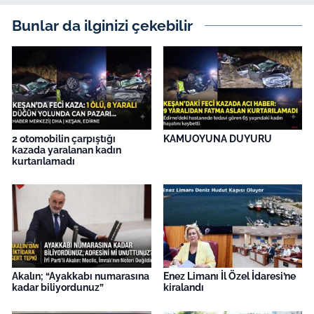
Bunlar da ilginizi çekebilir
2 otomobilin çarpıştığı
KAMUOYUNA DUYURU
kazada yaralanan kadın
kurtarılamadı
Akalın; “Ayakkabı numarasına
Enez Limanı İl Özel İdaresi’ne
kadar biliyordunuz”
kiralandı