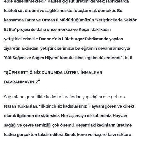
elde edilebilmektedir. Kaliteli çiğ süt üretimi demek; fabrikalarda
İş Dünyası
kaliteli süt üretimi ve sağlıklı nesiller oluşturmak demektir. Bu
Bilim Teknoloji
kapsamda Tarım ve Orman İl Müdürlüğümüzün 'Yetiştiricilerle Sektör
El Ele' projesi ile daha önce merkez ve Keşan'daki kadın
English News
yetiştiricilerimizle Danone'nin Lüleburgaz fabrikasında yapılan
ziyaretin ardından, yetiştiricilerimizle bu eğitimin devamı amacıyla
Canlı Maç
'Süt Sağımı ve Sağım Hijyeni' konulu ikinci eğitim düzenlendi."
dedi.
Finans
“
ŞÜPHE ETTİĞİNİZ DURUMDA LÜTFEN İHMALKAR
DAVRANMAYINIZ
”
Genel-A
Sa
ğımların genellikle kadınlar tarafından yapıldığını dile getiren
Gündem-Eğitim
Nazan
Türkarslan
,
"İlk zincir siz kadınlarsınız. Hayvanı gören ve direkt
olarak ilgilenen de sizlersiniz. Her aşamaya dikkat ediniz. Hayvan
sağlığı ve çevre temizliği çok önemli. Keşan’daki kadınların üretime
katkısı gerçekten takdir edilesi. Sinek, kene ve haşere tarzı risklere