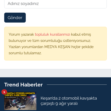
Gönder
Yorum yazarak
topluluk kurallarımızı
kabul etmiş
bulunuyor ve tüm sorumluluğu üstleniyorsunuz.
Yazılan yorumlardan MEDYA KEŞAN hiçbir şekilde
sorumlu tutulamaz.
Trend Haberler
1
Keşan’da 2 otomobil kavşakta
çarpıştı 9 ağır yaralı