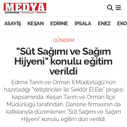
KEŞAN
ASAYİŞ
KEŞAN
EDİRNE
İPSALA
ENEZ
EKO
E-GAZETE
GÜNDEM
"Süt Sağımı ve Sağım
ASAYİŞ
Hijyeni" konulu eğitim
SİYASET
verildi
GÜNDEM
Edirne Tarım ve Orman İl Müdürlüğü'nün
hazırladığı "Yetiştiriciler ile Sektör El Ele" projesi
EKONOMİ
kapsamında, Keşan Tarım ve Orman İlçe
Müdürlüğü tarafından, Danone firmasının da
SAĞLIK
katkılarıyla düzenlenen "Süt Sağımı ve Sağım
Hijyeni" konulu eğitim dün verildi.
EĞİTİM