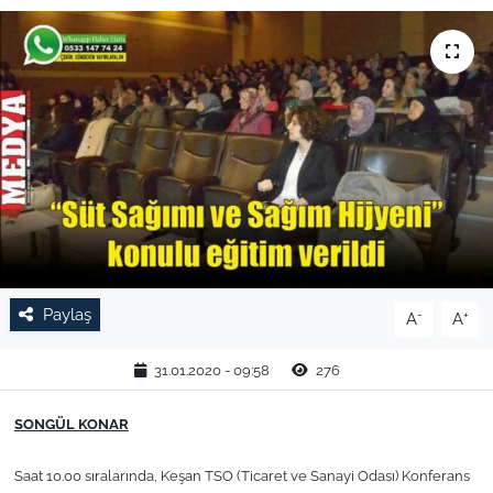
TARIM VE HAYVANCILIK
KÜLTÜR SANAT
RESMİ İLAN
SPOR
YAŞAM
Paylaş
-
+
EDİRNE
A
A
31.01.2020 - 09:58
276
TEKİRDAĞ
SONGÜL KONAR
KIRKLARELİ
Saat 10.00 s
ıralarında, Keşan TSO (Ticaret ve Sanayi Odası) Konferans
ÇANAKKALE