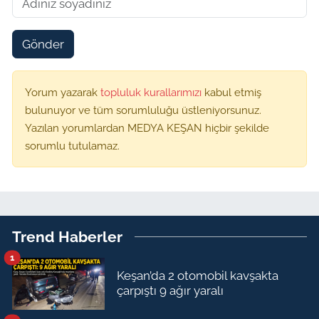
Gönder
Yorum yazarak
topluluk kurallarımızı
kabul etmiş
bulunuyor ve tüm sorumluluğu üstleniyorsunuz.
Yazılan yorumlardan MEDYA KEŞAN hiçbir şekilde
sorumlu tutulamaz.
Trend Haberler
1
Keşan’da 2 otomobil kavşakta
çarpıştı 9 ağır yaralı