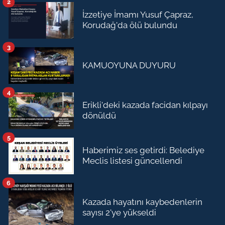
2
İzzetiye İmamı Yusuf Çapraz,
Korudağ'da ölü bulundu
3
KAMUOYUNA DUYURU
4
Erikli'deki kazada facidan kılpayı
dönüldü
5
Haberimiz ses getirdi: Belediye
Meclis listesi güncellendi
6
Kazada hayatını kaybedenlerin
sayısı 2'ye yükseldi