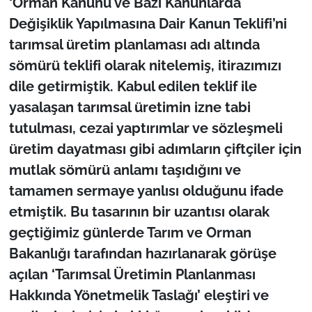
‘Orman Kanunu ve Bazı Kanunlarda
İş Dünyası
Değişiklik Yapılmasına Dair Kanun Teklifi’ni
Bilim Teknoloji
tarımsal üretim planlaması adı altında
sömürü teklifi olarak nitelemiş, itirazımızı
English News
dile getirmiştik. Kabul edilen teklif ile
yasalaşan tarımsal üretimin izne tabi
Canlı Maç
tutulması, cezai yaptırımlar ve sözleşmeli
Finans
üretim dayatması gibi adımların çiftçiler için
mutlak sömürü anlamı taşıdığını ve
Genel-A
tamamen sermaye yanlısı olduğunu ifade
etmiştik. Bu tasarının bir uzantısı olarak
Gündem-Eğitim
geçtiğimiz günlerde Tarım ve Orman
Bakanlığı tarafından hazırlanarak görüşe
açılan ‘Tarımsal Üretimin Planlanması
Hakkında Yönetmelik Taslağı’ eleştiri ve