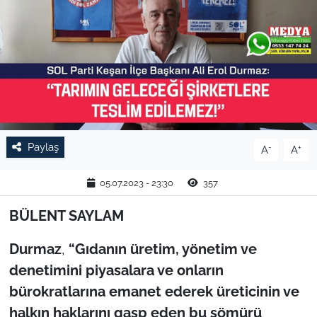
TARIM VE HAYVANCILIK
KÜLTÜR SANAT
RESMİ İLAN
SPOR
Paylaş
-
+
A
A
YAŞAM
05.07.2023 - 23:30
357
EDİRNE
BÜLENT SAYLAM
TEKİRDAĞ
Durmaz
,
“Gıdanın üretim, yönetim ve
denetimini piyasalara ve onların
KIRKLARELİ
bürokratlarına emanet ederek üreticinin ve
halkın haklarını gasp eden bu sömürü
ÇANAKKALE