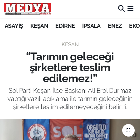
KEŞAN
ASAYİŞ
KEŞAN
EDİRNE
İPSALA
ENEZ
EKO
E-GAZETE
KEŞAN
“Tarımın geleceği
ASAYİŞ
şirketlere teslim
SİYASET
edilemez!”
GÜNDEM
Sol Parti Keşan İlçe Başkanı Ali Erol Durmaz
yaptığı yazılı açıklama ile tarımın geleceğinin
EKONOMİ
şirketlere teslim edilemeyeceğini belirtti.
SAĞLIK
EĞİTİM