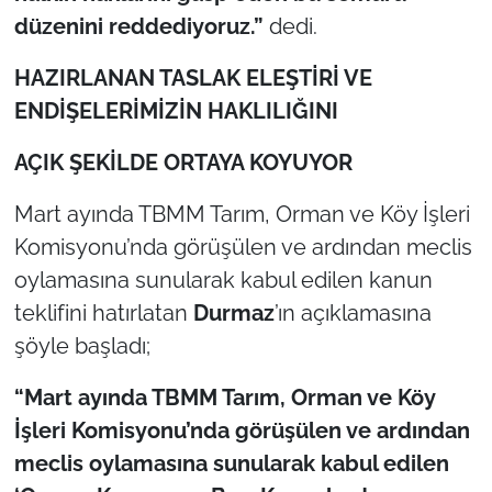
düzenini reddediyoruz.”
dedi.
TÜRKİYE
HAZIRLANAN TASLAK ELEŞTİRİ VE
Bölge
ENDİŞELERİMİZİN
HAKLILIĞINI
AÇIK ŞEKİLDE ORTAYA KOYUYOR
Güvenlik
Mart ayında TBMM Tarım, Orman ve Köy İşleri
Genel
Komisyonu’nda görüşülen ve ardından meclis
Politika
oylamasına sunularak kabul edilen
kanun
teklifini hatırlatan
Durmaz
’ın açıklamasına
Flaş Haber
şöyle başladı;
Dış Haberler
“Mart ayında TBMM Tarım, Orman ve Köy
İşleri Komisyonu’nda görüşülen ve ardından
Magazin
meclis oylamasına sunularak kabul edilen