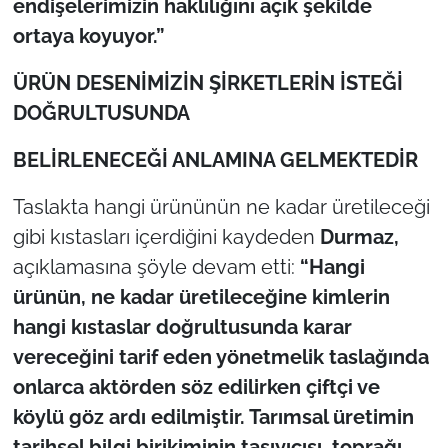
endişelerimizin haklılığını açık şekilde
ortaya koyuyor.”
ÜRÜN DESENİMİZİN ŞİRKETLERİN İSTEĞİ
DOĞRULTUSUNDA
BELİRLENECEĞİ ANLAMINA GELMEKTEDİR
Taslakta hangi ürününün ne kadar üretileceği
gibi kıstasları içerdiğini
kaydeden
Durmaz,
açıklamasına şöyle devam etti:
“Hangi
ürünün, ne kadar üretileceğine kimlerin
hangi kıstaslar doğrultusunda karar
vereceğini tarif eden yönetmelik taslağında
onlarca aktörden söz edilirken çiftçi ve
köylü göz ardı edilmiştir. Tarımsal üretimin
tarihsel bilgi birikiminin taşıyıcısı, toprağı,