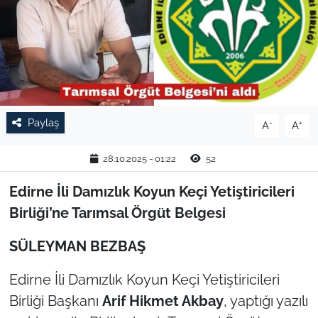
TARIM VE HAYVANCILIK
KÜLTÜR SANAT
RESMİ İLAN
Paylaş
-
+
A
A
SPOR
28.10.2025 - 01:22
52
YAŞAM
Edirne İli Damızlık Koyun Keçi Yetiştiricileri
EDİRNE
Birliği’ne Tarımsal Örgüt Belgesi
TEKİRDAĞ
SÜLEYMAN BEZBAŞ
Edirne İli Damızlık Koyun Keçi Yetiştiricileri
KIRKLARELİ
Birliği Başkanı
Arif Hikmet Akbay
, yaptığı yazılı
ÇANAKKALE