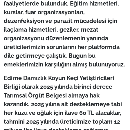
İş Dünyası
faaliyetlerde bulunduk. Eğitim hizmetleri,
kurslar, fuar organizasyonları,
Bilim Teknoloji
dezenfeksiyon ve parazit mücadelesi için
ilaçlama hizmetleri, geziler, mezat
English News
organizasyonu düzenlemenin yanında
üreticilerimizin sorunlarını her platformda
Canlı Maç
dile getirmeye çalıştık. Bugün bu
Finans
emeklerimizin karşılığını almış bulunuyoruz.
Genel-A
Edirne Damızlık Koyun Keçi Yetiştiricileri
Birliği olarak 2025 yılında birinci derece
Gündem-Eğitim
Tarımsal Örgüt Belgesi almaya hak
kazandık. 2025 yılına ait desteklemeye tabi
her kuzu ve oğlak için ilave 60 TL alacaklar,
tahmini 2025 yılında üreticimize toplam 12