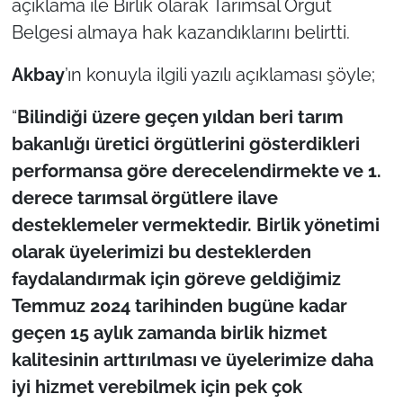
açıklama ile Birlik olarak Tarımsal Örgüt
Belgesi almaya hak kazandıklarını belirtti.
TÜRKİYE
Akbay
’ın konuyla ilgili yazılı açıklaması şöyle;
Bölge
“
Bilindiği üzere geçen yıldan beri tarım
Güvenlik
bakanlığı üretici örgütlerini gösterdikleri
performansa göre derecelendirmekte ve 1.
Genel
derece tarımsal örgütlere ilave
desteklemeler vermektedir. Birlik yönetimi
Politika
olarak üyelerimizi bu desteklerden
Flaş Haber
faydalandırmak için göreve geldiğimiz
Temmuz 2024 tarihinden bugüne kadar
Dış Haberler
geçen 15 aylık zamanda birlik hizmet
kalitesinin arttırılması ve üyelerimize daha
Magazin
iyi hizmet verebilmek için pek çok