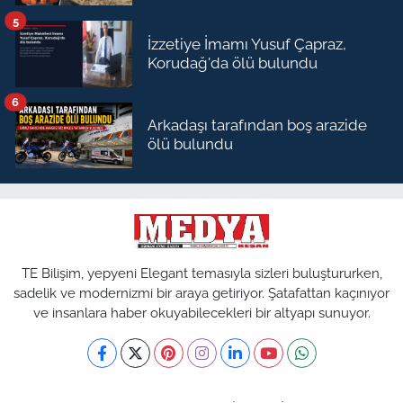
5
İzzetiye İmamı Yusuf Çapraz,
Korudağ'da ölü bulundu
6
Arkadaşı tarafından boş arazide
ölü bulundu
TE Bilişim, yepyeni Elegant temasıyla sizleri buluştururken,
sadelik ve modernizmi bir araya getiriyor. Şatafattan kaçınıyor
ve insanlara haber okuyabilecekleri bir altyapı sunuyor.