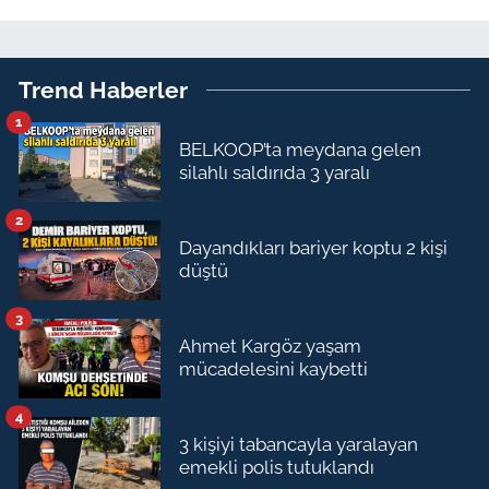
Trend Haberler
1
BELKOOP’ta meydana gelen
silahlı saldırıda 3 yaralı
2
Dayandıkları bariyer koptu 2 kişi
düştü
3
Ahmet Kargöz yaşam
mücadelesini kaybetti
4
3 kişiyi tabancayla yaralayan
emekli polis tutuklandı