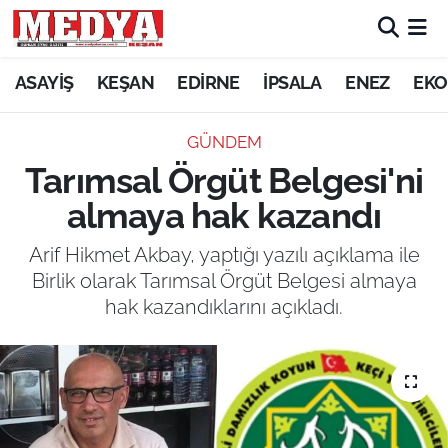
KEŞAN
ASAYİŞ
KEŞAN
EDİRNE
İPSALA
ENEZ
EKO
E-GAZETE
GÜNDEM
Tarımsal Örgüt Belgesi'ni
ASAYİŞ
almaya hak kazandı
SİYASET
Arif Hikmet Akbay, yaptığı yazılı açıklama ile
Birlik olarak Tarımsal Örgüt Belgesi almaya
GÜNDEM
hak kazandıklarını açıkladı.
EKONOMİ
SAĞLIK
EĞİTİM