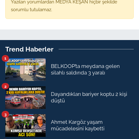
Yazılan yorumlardan MEDYA KEŞAN hiçbir şekilde
sorumlu tutulamaz.
Trend Haberler
1
BELKOOP’ta meydana gelen
silahlı saldırıda 3 yaralı
2
Dayandıkları bariyer koptu 2 kişi
düştü
3
Ahmet Kargöz yaşam
mücadelesini kaybetti