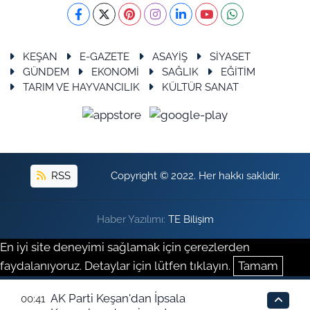
KEŞAN
E-GAZETE
ASAYİŞ
SİYASET
GÜNDEM
EKONOMİ
SAĞLIK
EĞİTİM
TARIM VE HAYVANCILIK
KÜLTÜR SANAT
RSS
Copyright © 2022. Her hakkı saklıdır.
Haber Yazılımı:
TE Bilişim
En iyi site deneyimi sağlamak için çerezlerden
faydalanıyoruz. Detaylar için lütfen tıklayın.
Tamam
AK Parti Keşan'dan İpsala
00:41