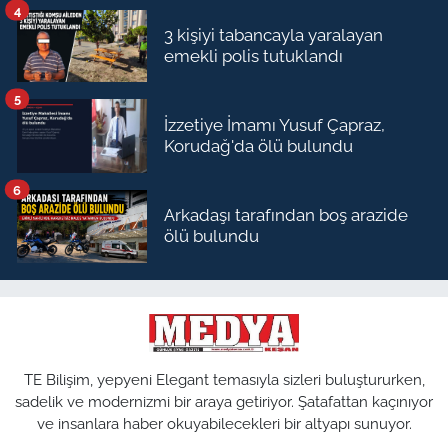
4
3 kişiyi tabancayla yaralayan
emekli polis tutuklandı
5
İzzetiye İmamı Yusuf Çapraz,
Korudağ'da ölü bulundu
6
Arkadaşı tarafından boş arazide
ölü bulundu
TE Bilişim, yepyeni Elegant temasıyla sizleri buluştururken,
sadelik ve modernizmi bir araya getiriyor. Şatafattan kaçınıyor
ve insanlara haber okuyabilecekleri bir altyapı sunuyor.