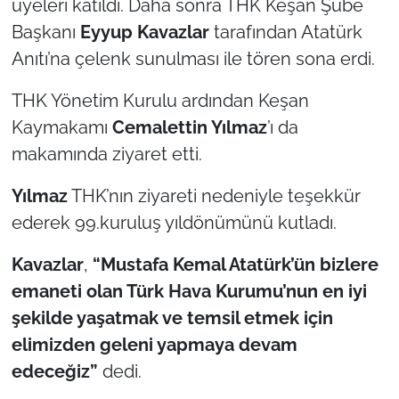
üyeleri katıldı. Daha sonra THK Keşan Şube
Başkanı
Eyyup Kavazlar
tarafından Atatürk
TÜRKİYE
Anıtı’na çelenk sunulması ile tören sona erdi.
Bölge
THK Yönetim Kurulu ardından Keşan
Kaymakamı
Cemalettin Yılmaz
’ı da
Güvenlik
makamında ziyaret etti.
Genel
Yılmaz
THK’nın ziyareti nedeniyle teşekkür
ederek 99.kuruluş yıldönümünü kutladı.
Politika
Kavazlar
,
“Mustafa Kemal Atatürk’ün bizlere
Flaş Haber
emaneti olan Türk Hava Kurumu’nun en iyi
Dış Haberler
şekilde yaşatmak ve temsil etmek için
elimizden geleni yapmaya devam
Magazin
edeceğiz”
dedi.