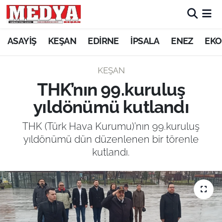
KEŞAN
ASAYİŞ
KEŞAN
EDİRNE
İPSALA
ENEZ
EKO
E-GAZETE
KEŞAN
THK’nın 99.kuruluş
ASAYİŞ
yıldönümü kutlandı
SİYASET
THK (Türk Hava Kurumu)’nın 99.kuruluş
yıldönümü dün düzenlenen bir törenle
GÜNDEM
kutlandı.
EKONOMİ
SAĞLIK
EĞİTİM