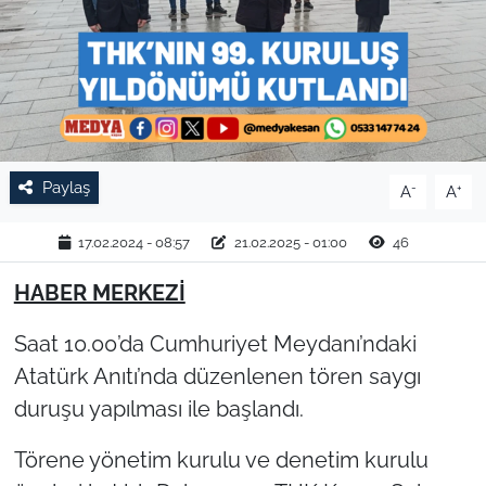
TARIM VE HAYVANCILIK
KÜLTÜR SANAT
RESMİ İLAN
Paylaş
-
+
A
A
SPOR
17.02.2024 - 08:57
21.02.2025 - 01:00
46
YAŞAM
HABER MERKEZİ
EDİRNE
Saat 10.00’da Cumhuriyet Meydanı’ndaki
TEKİRDAĞ
Atatürk Anıtı’nda düzenlenen tören saygı
duruşu yapılması ile başlandı.
KIRKLARELİ
Törene yönetim kurulu ve denetim kurulu
ÇANAKKALE