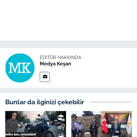
İş Dünyası
Bilim Teknoloji
English News
Canlı Maç
EDITÖR HAKKINDA
Medya Keşan
Finans
Genel-A
Gündem-Eğitim
Bunlar da ilginizi çekebilir