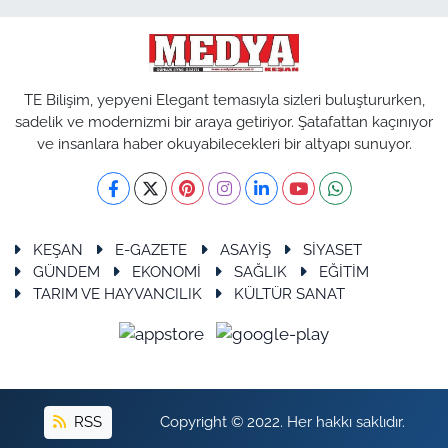
TE Bilişim, yepyeni Elegant temasıyla sizleri buluştururken,
sadelik ve modernizmi bir araya getiriyor. Şatafattan kaçınıyor
ve insanlara haber okuyabilecekleri bir altyapı sunuyor.
KEŞAN
E-GAZETE
ASAYİŞ
SİYASET
GÜNDEM
EKONOMİ
SAĞLIK
EĞİTİM
TARIM VE HAYVANCILIK
KÜLTÜR SANAT
RSS
Copyright © 2022. Her hakkı saklıdır.