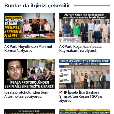
Bunlar da ilginizi çekebilir
AK Parti Heyetinden Mehmet
AK Parti Keşan'dan İpsala
Kerman’a ziyaret
Kaymakamı'na ziyaret
İpsala protokolünden Serin
MHP İpsala İlçe Başkanı
Ailesine taziye ziyareti
Şimşek'ten Keşan TSO'ya
ziyaret