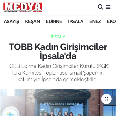
KEŞAN
ASAYİŞ
KEŞAN
EDİRNE
İPSALA
ENEZ
EKO
E-GAZETE
İPSALA
TOBB Kadın Girişimciler
ASAYİŞ
İpsala'da
SİYASET
TOBB Edirne Kadın Girişimciler Kurulu (KGK)
İcra Komitesi Toplantısı, İsmail Şapcı’nın
GÜNDEM
katılımıyla İpsala’da gerçekleştirildi.
EKONOMİ
SAĞLIK
EĞİTİM