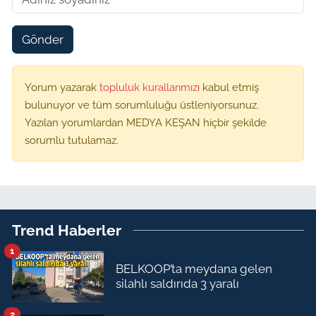
Gönder
Yorum yazarak
topluluk kurallarımızı
kabul etmiş
bulunuyor ve tüm sorumluluğu üstleniyorsunuz.
Yazılan yorumlardan MEDYA KEŞAN hiçbir şekilde
sorumlu tutulamaz.
Trend Haberler
1
BELKOOP’ta meydana gelen
silahlı saldırıda 3 yaralı
2