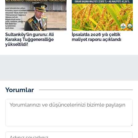
Sultanköy’ün gururu: Ali
İpsala’da 2026 yılı çeltik
Karakaş Tuğgeneralliğe
maliyet raporu açıklandı
yükseltildi!
Yorumlar