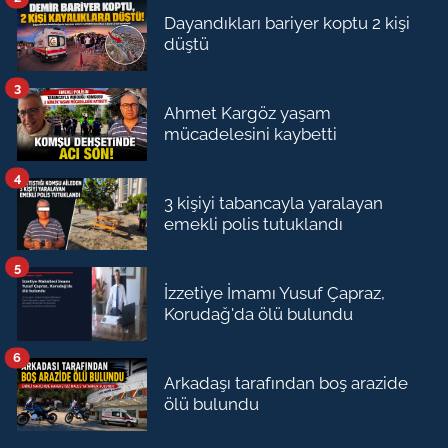
Dayandıkları bariyer koptu 2 kişi
düştü
3
Ahmet Kargöz yaşam
mücadelesini kaybetti
4
3 kişiyi tabancayla yaralayan
emekli polis tutuklandı
5
İzzetiye İmamı Yusuf Çapraz,
Korudağ'da ölü bulundu
6
Arkadaşı tarafından boş arazide
ölü bulundu