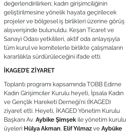
İş Dünyası
değerlendirilirken; kadın girişimciliğinin
geliştirilmesine yönelik hayata geçirilecek
Bilim Teknoloji
projeler ve bölgesel iş birlikleri üzerine görüş
alışverişinde bulunuldu. Keşan Ticaret ve
English News
Sanayi Odası yetkilileri, aktif oda anlayışıyla
tüm kurul ve komitelerle birlikte çalışmaların
Canlı Maç
kararlılıkla sürdürüleceğini ifade etti.
Finans
İKAGED’E ZİYARET
Genel-A
Toplantı programı kapsamında TOBB Edirne
Gündem-Eğitim
Kadın Girişimciler Kurulu heyeti, İpsala Kadın
ve Gençlik Hareketi Derneği’ni (İKAGED)
ziyaret etti. Heyeti, İKAGED Yönetim Kurulu
Başkanı Av.
Aybike Şimşek
ile yönetim kurulu
üyeleri
Hülya Akman
,
Elif Yılmaz
ve
Aybüke