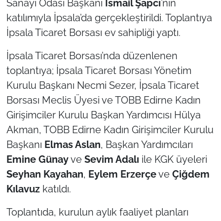
Sanayi Odası Başkanı
İsmail Şapcı
’nın
katılımıyla İpsala’da gerçekleştirildi. Toplantıya
TÜRKİYE
İpsala Ticaret Borsası ev sahipliği yaptı.
Bölge
İpsala Ticaret Borsası’nda düzenlenen
toplantıya; İpsala Ticaret Borsası Yönetim
Güvenlik
Kurulu Başkanı Necmi Sezer, İpsala Ticaret
Genel
Borsası Meclis Üyesi ve TOBB Edirne Kadın
Girişimciler Kurulu Başkan Yardımcısı Hülya
Politika
Akman, TOBB Edirne Kadın Girişimciler Kurulu
Başkanı
Elmas Aslan
, Başkan Yardımcıları
Flaş Haber
Emine Günay
ve
Sevim Adalı
ile KGK üyeleri
Seyhan Kayahan
,
Eylem Erzerçe
ve
Çiğdem
Dış Haberler
Kılavuz
katıldı.
Magazin
Toplantıda, kurulun aylık faaliyet planları