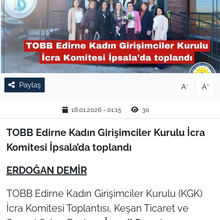
TARIM VE HAYVANCILIK
KÜLTÜR SANAT
RESMİ İLAN
Paylaş
-
+
A
A
SPOR
18.01.2026 - 01:15
30
YAŞAM
TOBB Edirne Kadın Girişimciler Kurulu İcra
EDİRNE
Komitesi İpsala’da toplandı
TEKİRDAĞ
ERDOĞAN DEMİR
TOBB Edirne Kadın Girişimciler Kurulu (KGK)
KIRKLARELİ
İcra Komitesi Toplantısı, Keşan Ticaret ve
ÇANAKKALE