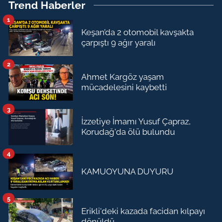
Trend Haberler
1
Keşan’da 2 otomobil kavşakta
çarpıştı 9 ağır yaralı
2
Ahmet Kargöz yaşam
mücadelesini kaybetti
3
İzzetiye İmamı Yusuf Çapraz,
Korudağ'da ölü bulundu
4
KAMUOYUNA DUYURU
5
Erikli'deki kazada facidan kılpayı
dönüldü