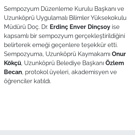
İş Dünyası
Sempozyum Düzenleme Kurulu Başkanı ve
Uzunköprü Uygulamalı Bilimler Yüksekokulu
Bilim Teknoloji
Müdürü Doç. Dr.
Erdinç Enver Dinçsoy
ise
English News
kapsamlı bir sempozyum gerçekleştirildiğini
belirterek emeği geçenlere teşekkür etti.
Canlı Maç
Sempozyuma, Uzunköprü Kaymakamı
Onur
Kökçü
, Uzunköprü Belediye Başkanı
Özlem
Finans
Becan
, protokol üyeleri, akademisyen ve
Genel-A
öğrenciler katıldı.
Gündem-Eğitim