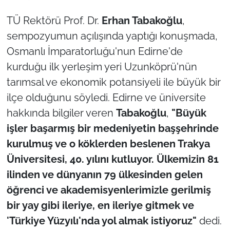
TÜ Rektörü Prof. Dr.
Erhan Tabakoğlu
,
TÜRKİYE
sempozyumun açılışında yaptığı konuşmada,
Osmanlı İmparatorluğu'nun Edirne'de
Bölge
kurduğu ilk yerleşim yeri Uzunköprü'nün
Güvenlik
tarımsal ve ekonomik potansiyeli ile büyük bir
ilçe olduğunu söyledi. Edirne ve üniversite
Genel
hakkında bilgiler veren
Tabakoğlu
,
"Büyük
işler başarmış bir medeniyetin başşehrinde
Politika
kurulmuş ve o köklerden beslenen Trakya
Flaş Haber
Üniversitesi, 40. yılını kutluyor. Ülkemizin 81
ilinden ve dünyanın 79 ülkesinden gelen
Dış Haberler
öğrenci ve akademisyenlerimizle gerilmiş
bir yay gibi ileriye, en ileriye gitmek ve
Magazin
'Türkiye Yüzyılı'nda yol almak istiyoruz"
dedi.