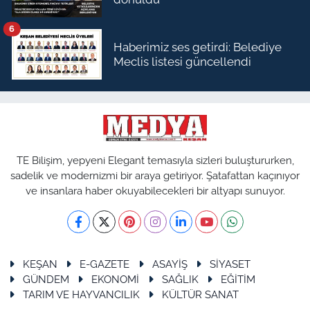
6
Haberimiz ses getirdi: Belediye
Meclis listesi güncellendi
TE Bilişim, yepyeni Elegant temasıyla sizleri buluştururken,
sadelik ve modernizmi bir araya getiriyor. Şatafattan kaçınıyor
ve insanlara haber okuyabilecekleri bir altyapı sunuyor.
KEŞAN
E-GAZETE
ASAYİŞ
SİYASET
GÜNDEM
EKONOMİ
SAĞLIK
EĞİTİM
TARIM VE HAYVANCILIK
KÜLTÜR SANAT