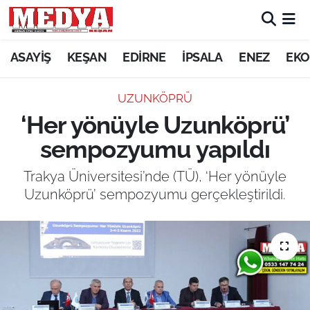
KEŞAN
ASAYİŞ
KEŞAN
EDİRNE
İPSALA
ENEZ
EKO
E-GAZETE
UZUNKÖPRÜ
‘Her yönüyle Uzunköprü’
ASAYİŞ
sempozyumu yapıldı
SİYASET
Trakya Üniversitesi’nde (TÜ), ‘Her yönüyle
Uzunköprü’ sempozyumu gerçekleştirildi.
GÜNDEM
EKONOMİ
SAĞLIK
EĞİTİM