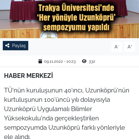
TARIM VE HAYVANCILIK
KÜLTÜR SANAT
RESMİ İLAN
Paylaş
-
+
A
A
SPOR
09.11.2022 - 10:23
332
YAŞAM
HABER MERKEZİ
TÜ'nün kuruluşunun 40'ıncı, Uzunköprü'nün
EDİRNE
kurtuluşunun 100'üncü yılı dolayısıyla
TEKİRDAĞ
Uzunköprü Uygulamalı Bilimler
Yüksekokulu'nda gerçekleştirilen
KIRKLARELİ
sempozyumda Uzunköprü farklı yönleriyle
ele alındı.
ÇANAKKALE