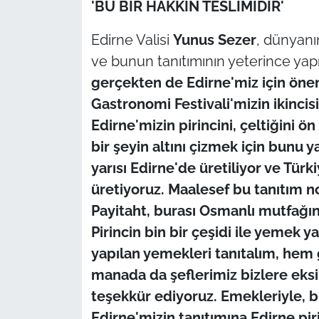
'BU BİR HAKKIN TESLİMİDİR'
İş Dünyası
Edirne Valisi
Yunus Sezer
, dünyanın
Bilim Teknoloji
ve bunun tanıtımının yeterince yap
English News
gerçekten de Edirne'miz için önem
Gastronomi Festivali'mizin ikincis
Canlı Maç
Edirne'mizin pirincini, çeltiğini 
bir şeyin altını çizmek için bunu y
Finans
yarısı Edirne'de üretiliyor ve Türki
Genel-A
üretiyoruz. Maalesef bu tanıtım no
Payitaht, burası Osmanlı mutfağın
Gündem-Eğitim
Pirincin bin bir çeşidi ile yemek y
yapılan yemekleri tanıtalım, hem 
manada da şeflerimiz bizlere eksik
teşekkür ediyoruz. Emekleriyle, bi
Edirne'mizin tanıtımına Edirne piri