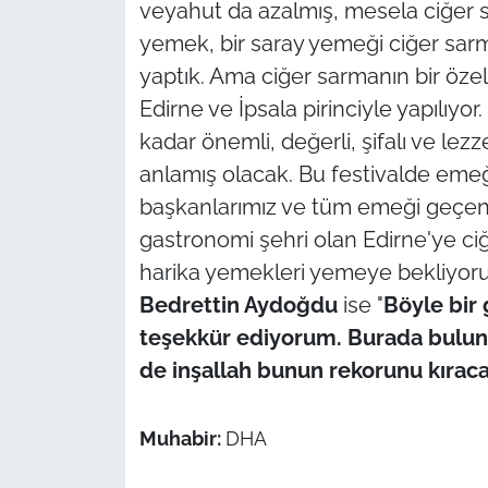
veyahut da azalmış, mesela ciğer s
yemek, bir saray yemeği ciğer sarm
yaptık. Ama ciğer sarmanın bir özel
Edirne ve İpsala pirinciyle yapılıyo
kadar önemli, değerli, şifalı ve l
anlamış olacak. Bu festivalde emeğ
başkanlarımız ve tüm emeği geçenl
gastronomi şehri olan Edirne'ye ciğ
harika yemekleri yemeye bekliyoruz
Bedrettin Aydoğdu
ise "
Böyle bir 
teşekkür ediyorum. Burada bulunma
de inşallah bunun rekorunu kırac
Muhabir:
DHA