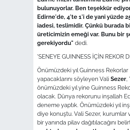
bulunuyorlar. Ben teşekkür ediyoru
Edirne'de, 4'te 1'i de yani yüzde 25
iadesi, teslimidir. Çünkü burada bi
üreticimizin emeği var. Bunu bir 
gerekiyordu"
dedi.
'SENEYE GUINNESS İÇİN REKOR 
Önümüzdeki yıl Guinness Rekorlar 
yapacaklarını söyleyen Vali
Sezer
,
önümüzdeki yıl yine Guinness Reko
olacak. Dünya rekorunu inşallah Ed
deneme yaptık. Önümüzdeki yıl inş
diye konuştu. Vali Sezer, kurumlar v
bir yanında pilav dağıtılacağını belir