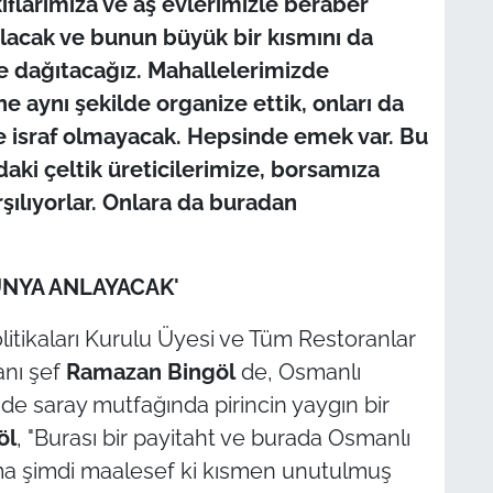
kıflarımıza ve aş evlerimizle beraber
olacak ve bunun büyük bir kısmını da
ze dağıtacağız. Mahallelerimizde
ne aynı şekilde organize ettik, onları da
ile israf olmayacak. Hepsinde emek var. Bu
aki çeltik üreticilerimize, borsamıza
şılıyorlar. Onlara da buradan
ÜNYA ANLAYACAK'
itikaları Kurulu Üyesi ve Tüm Restoranlar
anı şef
Ramazan Bingöl
de, Osmanlı
de saray mutfağında pirincin yaygın bir
öl
, "Burası bir payitaht ve burada Osmanlı
a şimdi maalesef ki kısmen unutulmuş