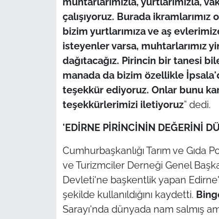
muhtarlarımızla, yurtlarımızla, va
çalışıyoruz. Burada ikramlarımız 
bizim yurtlarımıza ve aş evlerimi
isteyenler varsa, muhtarlarımız yi
dağıtacağız. Pirincin bir tanesi b
manada da bizim özellikle İpsala'd
teşekkür ediyoruz. Onlar bunu kar
teşekkürlerimizi iletiyoruz
” dedi.
'EDİRNE PİRİNCİNİN DEĞERİNİ D
Cumhurbaşkanlığı Tarım ve Gıda Pol
ve Turizmciler Derneği Genel Başk
Devleti'ne başkentlik yapan Edirne'
şekilde kullanıldığını kaydetti.
Bing
Sarayı'nda dünyada nam salmış am