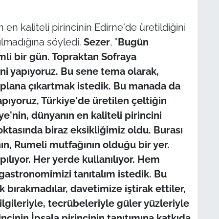
 en kaliteli pirincinin Edirne'de üretildiğini
ılmadığına söyledi.
Sezer
, "
Bugün
li bir gün. Topraktan Sofraya
ini yapıyoruz. Bu sene tema olarak,
ön plana çıkartmak istedik. Bu manada da
apıyoruz, Türkiye'de üretilen çeltiğin
ye'nin, dünyanın en kaliteli pirincini
ktasında biraz eksikliğimiz oldu. Burası
ın, Rumeli mutfağının olduğu bir yer.
apılıyor. Her yerde kullanılıyor. Hem
gastronomimizi tanıtalım istedik. Bu
 bırakmadılar, davetimize iştirak ettiler,
lgileriyle, tecrübeleriyle güler yüzleriyle
ncinin İpsala pirincinin tanıtımına katkıda