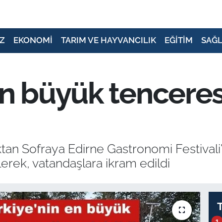
Z
EKONOMİ
TARIM VE HAYVANCILIK
EĞİTİM
SAĞL
en büyük tenceres
tan Sofraya Edirne Gastronomi Festivali
lerek, vatandaşlara ikram edildi
1