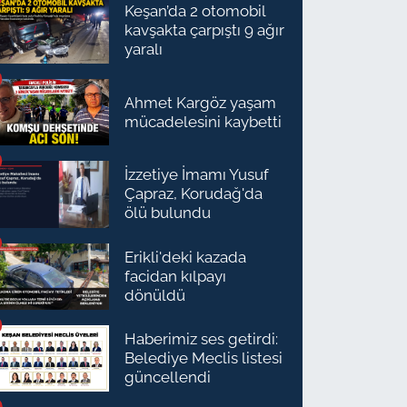
Keşan’da 2 otomobil
kavşakta çarpıştı 9 ağır
yaralı
Ahmet Kargöz yaşam
mücadelesini kaybetti
İzzetiye İmamı Yusuf
Çapraz, Korudağ'da
ölü bulundu
Erikli'deki kazada
facidan kılpayı
dönüldü
Haberimiz ses getirdi:
Belediye Meclis listesi
güncellendi