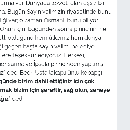
arma var. Dünyada lezzeti olan eşsiz bir
a. Bugün Sayın valimizin riyasetinde bunu
liği var; o zaman Osmanlı bunu biliyor.
r. Onun için, bugünden sonra pirincinin ne
ezzetli olduğunu hem ülkemiz hem dünya
i geçen başta sayın valim, belediye
ere teşekkür ediyoruz. Herkesi,
er sarma ve İpsala pirincinden yapılmış
" dedi.Bedri Usta lakaplı ünlü kebapçı
günde bizim dahil ettiğiniz için çok
k bizim için şereftir, sağ olun, seneye
ağız
” dedi.