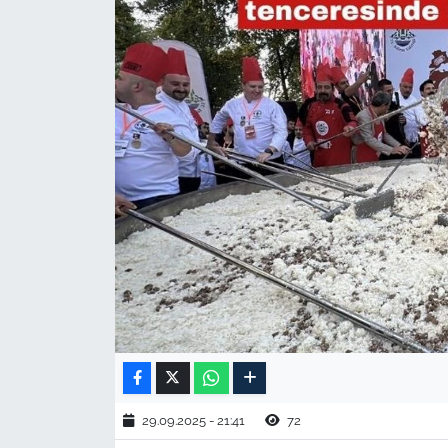
TARIM VE HAYVANCILIK
KÜLTÜR SANAT
RESMİ İLAN
SPOR
YAŞAM
EDİRNE
TEKİRDAĞ
KIRKLARELİ
29.09.2025 - 21:41
72
ÇANAKKALE