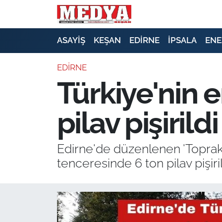
KEŞAN
ASAYİŞ
KEŞAN
EDİRNE
İPSALA
ENE
E-GAZETE
EDİRNE
Türkiye'nin 
ASAYİŞ
pilav pişirildi
SİYASET
GÜNDEM
Edirne'de düzenlenen 'Toprak
tenceresinde 6 ton pilav pişiri
EKONOMİ
SAĞLIK
EĞİTİM