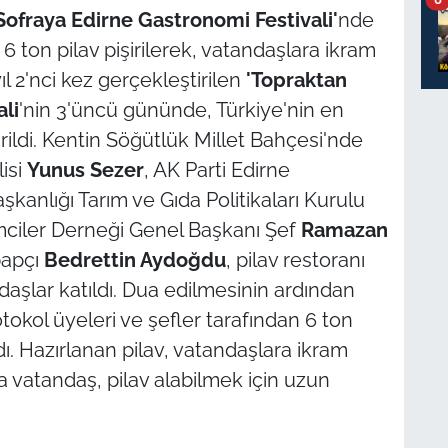
Sofraya Edirne Gastronomi Festivali'
nde
 ton pilav pişirilerek, vatandaşlara ikram
yıl 2'nci kez gerçekleştirilen
'Topraktan
li
'nin 3'üncü gününde, Türkiye'nin en
rildi. Kentin Söğütlük Millet Bahçesi'nde
lisi
Yunus Sezer
, AK Parti Edirne
kanlığı Tarım ve Gıda Politikaları Kurulu
mciler Derneği Genel Başkanı Şef
Ramazan
bapçı
Bedrettin Aydoğdu
, pilav restoranı
daşlar katıldı. Dua edilmesinin ardından
tokol üyeleri ve şefler tarafından 6 ton
dı. Hazırlanan pilav, vatandaşlara ikram
da vatandaş, pilav alabilmek için uzun