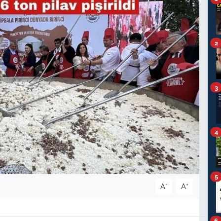
2
3
4
5
-
+
A
A
6