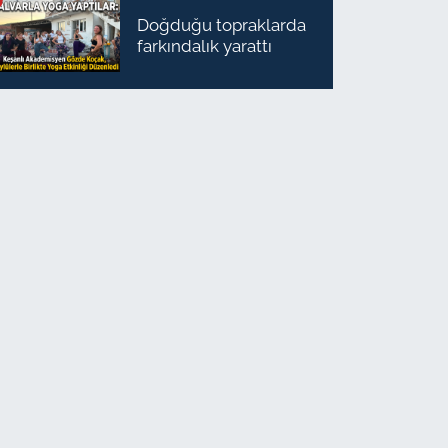
Doğduğu topraklarda
farkındalık yarattı