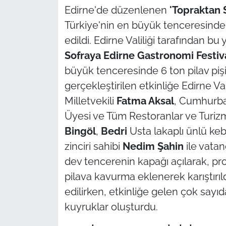
Edirne'de düzenlenen
'Topraktan 
TÜRKİYE
Türkiye'nin en büyük tenceresinde 6
edildi. Edirne Valiliği tarafından bu 
Bölge
Sofraya Edirne Gastronomi Festiva
büyük tenceresinde 6 ton pilav pişi
Güvenlik
gerçekleştirilen etkinliğe Edirne Va
Milletvekili
Fatma Aksal
, Cumhurbaş
Genel
Üyesi ve Tüm Restoranlar ve Turiz
Politika
Bingöl
,
Bedri
Usta lakaplı ünlü ke
zinciri sahibi
Nedim Şahin
ile vatan
Flaş Haber
dev tencerenin kapağı açılarak, pro
pilava kavurma eklenerek karıştırıl
Dış Haberler
edilirken, etkinliğe gelen çok sayı
Magazin
kuyruklar oluşturdu.