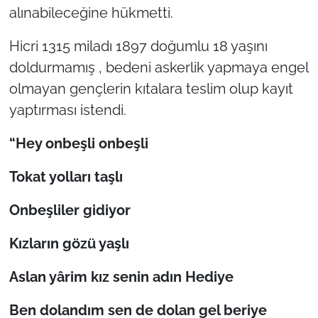
alınabileceğine hükmetti.
Hicri 1315 miladı 1897 doğumlu 18 yaşını
doldurmamış , bedeni askerlik yapmaya engel
olmayan gençlerin kıtalara teslim olup kayıt
yaptırması istendi.
“
Hey onbe
ş
li onbe
ş
li
Tokat yollar
ı
ta
ş
l
ı
Onbe
ş
liler gidiyor
K
ı
zlar
ı
n g
ö
z
ü
ya
ş
l
ı
Aslan yârim k
ı
z senin ad
ı
n Hediye
Ben doland
ı
m sen de dolan gel beriye