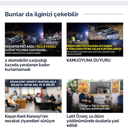
Bunlar da ilginizi çekebilir
2 otomobilin çarpıştığı
KAMUOYUNA DUYURU
kazada yaralanan kadın
kurtarılamadı
Keşan Kent Konseyi'nin
Latif Özenç 10.ölüm
nezaket ziyaretleri sürüyor
yıldönümünde dualarla yad
edildi