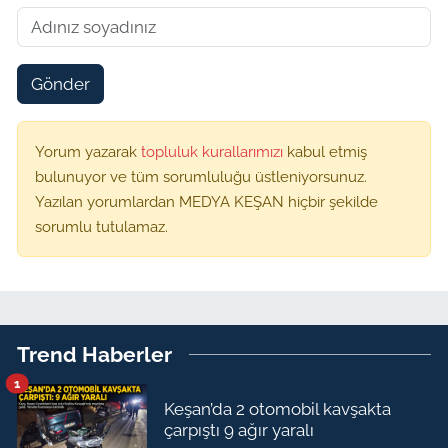
Gönder
Yorum yazarak
topluluk kurallarımızı
kabul etmiş
bulunuyor ve tüm sorumluluğu üstleniyorsunuz.
Yazılan yorumlardan MEDYA KEŞAN hiçbir şekilde
sorumlu tutulamaz.
Trend Haberler
1
Keşan’da 2 otomobil kavşakta
çarpıştı 9 ağır yaralı