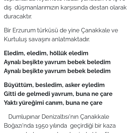
dış düşmanlarımızın karşısında destan olarak
duracaktır.
Bir Erzurum türküsü de yine Çanakkale ve
Kurtuluş savaşını anlatmaktadır.
Eledim, eledim, höllük eledim
Aynal
ı
be
ş
ikte yavrum bebek beledim
Aynal
ı
be
ş
ikte yavrum bebek beledim
Büyüttüm, besledim, asker eyledim
Gitti de gelmedi yavrum, buna ne çare
Yakt
ı
y
ü
re
ğ
imi can
ı
m, buna ne
ç
are
Dumlupınar Denizaltısı'nın Çanakkale
Boğazı'nda 1950 yılında geçirdiği bir kaza