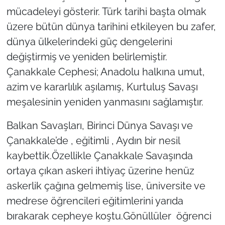
mücadeleyi gösterir. Türk tarihi başta olmak
TÜRKİYE
üzere bütün dünya tarihini etkileyen bu zafer,
dünya ülkelerindeki güç dengelerini
Bölge
değiştirmiş ve yeniden belirlemiştir.
Çanakkale Cephesi; Anadolu halkına umut,
Güvenlik
azim ve kararlılık aşılamış, Kurtuluş Savaşı
Genel
meşalesinin yeniden yanmasını sağlamıştır.
Balkan Savaşları, Birinci Dünya Savaşı ve
Politika
Çanakkale’de , eğitimli , Aydın bir nesil
Flaş Haber
kaybettik.Özellikle Çanakkale Savaşında
ortaya çıkan askeri ihtiyaç üzerine henüz
Dış Haberler
askerlik çağına gelmemiş lise, üniversite ve
medrese öğrencileri eğitimlerini yarıda
Magazin
bırakarak cepheye koştu.Gönüllüler öğrenci