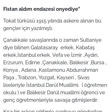
Fistan ald
ı
m endazesi onyediye”
Tokat türküsü 1915 yılında askere alınan bu
gençler için yazılmıştı.
Çanakkale savaşlarında o zaman Sultaniye
diye bilinen Galatasaray erkek, Kabataş
erkek,İstanbul erkek, Vefa ve İzmir ,Aydın,
Erzurum, Edirne ,Çanakkale, Balıkesir ,Bursa ,
Konya , Adana ,Kastamonu Abdurrahman
Paşa , Trabzon, Yozgat, Kayseri , Sivas
liseleriyle İstanbul Darül Muallimi. ( öğretmen
okulu ) ve Balıkesir Darül muallimi öğrenci ve
genç öğretmenleriyle savaşa gitmişlerdir.
Kısa bir askeri eğitimle cepheye gönderilen