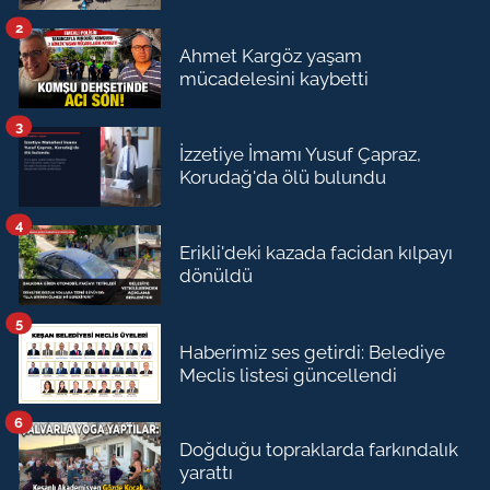
2
Ahmet Kargöz yaşam
mücadelesini kaybetti
3
İzzetiye İmamı Yusuf Çapraz,
Korudağ'da ölü bulundu
4
Erikli'deki kazada facidan kılpayı
dönüldü
5
Haberimiz ses getirdi: Belediye
Meclis listesi güncellendi
6
Doğduğu topraklarda farkındalık
yarattı