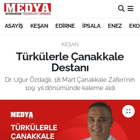
KEŞAN
ASAYİŞ
KEŞAN
EDİRNE
İPSALA
ENEZ
EKO
E-GAZETE
KEŞAN
Türkülerle Çanakkale
ASAYİŞ
Destanı
SİYASET
Dr. Uğur Özdağlı, 18 Mart Çanakkale Zaferi'nin
109. yıl dönümünde kaleme aldı
GÜNDEM
EKONOMİ
SAĞLIK
EĞİTİM