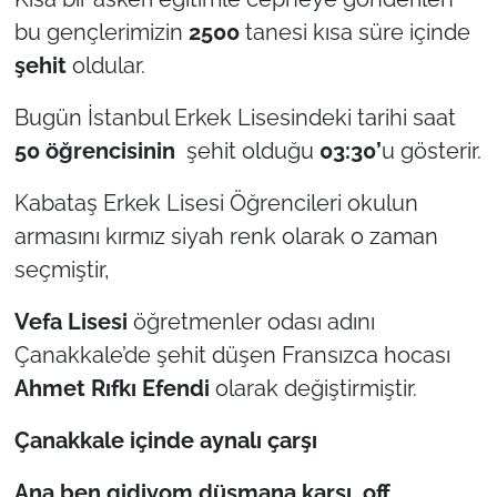
bu gençlerimizin
2500
tanesi kısa süre içinde
şehit
oldular.
Bugün İstanbul Erkek Lisesindeki tarihi saat
50 öğrencisinin
şehit olduğu
03:30’
u gösterir.
Kabataş Erkek Lisesi Öğrencileri okulun
armasını kırmız siyah renk olarak o zaman
seçmiştir,
Vefa Lisesi
öğretmenler odası adını
Çanakkale’de şehit düşen Fransızca hocası
Ahmet Rıfkı Efendi
olarak değiştirmiştir.
Çanakkale içinde aynal
ı çarşı
Ana ben gidiyom düşmana karşı, off,