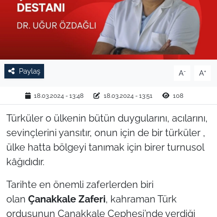
TARIM VE HAYVANCILIK
KÜLTÜR SANAT
RESMİ İLAN
Paylaş
-
+
A
A
SPOR
18.03.2024 - 13:48
18.03.2024 - 13:51
108
YAŞAM
Türküler o ülkenin bütün duygularını, acılarını,
sevinçlerini yansıtır, onun için de bir türküler ,
EDİRNE
ülke hatta bölgeyi tanımak için birer turnusol
kâğıdıdır.
TEKİRDAĞ
Tarihte en önemli zaferlerden biri
KIRKLARELİ
olan
Çanakkale Zaferi
, kahraman Türk
ordusunun Çanakkale Cephesi’nde verdiği
ÇANAKKALE