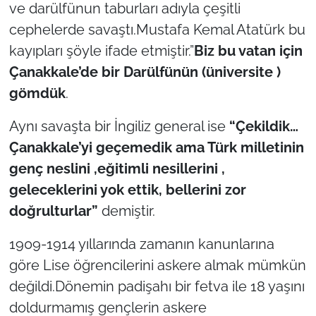
İş Dünyası
ve darülfünun taburları adıyla çeşitli
cephelerde savaştı.Mustafa Kemal Atatürk bu
Bilim Teknoloji
kayıpları şöyle ifade etmiştir.”
Biz bu vatan için
Çanakkale’de bir Darülfünün (üniversite )
English News
gömdük
.
Canlı Maç
Aynı savaşta bir İngiliz general ise
“Çekildik…
Çanakkale’yi geçemedik ama Türk milletinin
Finans
genç neslini ,eğitimli nesillerini ,
Genel-A
geleceklerini yok ettik, bellerini zor
doğrulturlar”
demiştir.
Gündem-Eğitim
1909-1914 yıllarında zamanın kanunlarına
göre Lise öğrencilerini askere almak mümkün
değildi.Dönemin padişahı bir fetva ile 18 yaşını
doldurmamış gençlerin askere