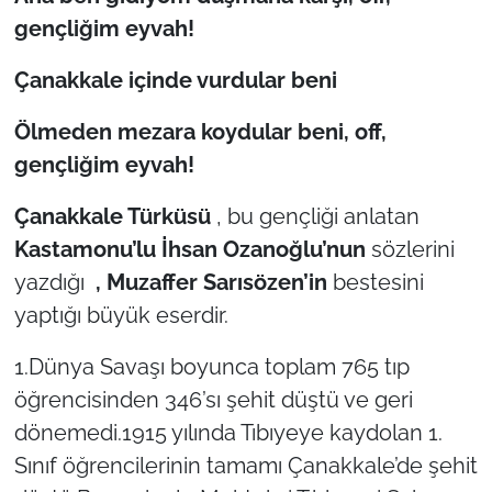
gençliğim eyvah!
Çanakkale içinde vurdular beni
Ölmeden mezara koydular beni, off,
gençli
ğim eyvah!
Çanakkale Türküsü
, bu gençliği anlatan
Kastamonu’lu İhsan Ozanoğlu’nun
sözlerini
yazdığı
, Muzaffer Sarısözen’in
bestesini
yaptığı büyük eserdir.
1.Dünya Savaşı boyunca toplam 765 tıp
öğrencisinden 346’sı şehit düştü ve geri
dönemedi.1915 yılında Tıbıyeye kaydolan 1.
Sınıf öğrencilerinin tamamı Çanakkale’de şehit