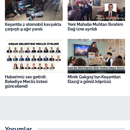
Keşan’da 2 otomobil kavşakta
Yeni Mahalle Muhtarı İbrahim
çarpıştı 9 ağır yaralı
Dağ izne ayrıldı
Haberimiz ses getirdi:
Minik Gakgoş'tan Keşan’dan
Belediye Meclis listesi
Elazığ'a gönül köprüsü
güncellendi
Yorumlar