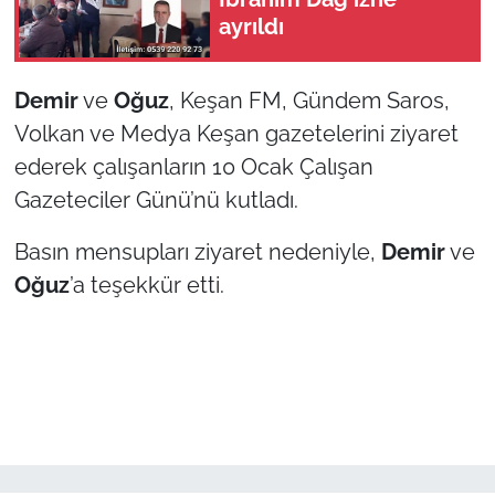
ayrıldı
TÜRKİYE
Demir
ve
Oğuz
, Keşan FM, Gündem Saros,
Bölge
Volkan ve Medya Keşan gazetelerini ziyaret
ederek çalışanların 10 Ocak Çalışan
Güvenlik
Gazeteciler Günü’nü kutladı.
Genel
Basın mensupları ziyaret nedeniyle,
Demir
ve
Politika
Oğuz
’a teşekkür etti.
Flaş Haber
Dış Haberler
Magazin