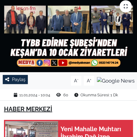
TARIM VE HAYVANCILIK
KÜLTÜR SANAT
RESMİ İLAN
SPOR
YAŞAM
Paylaş
-
+
A
A
EDİRNE
11.01.2024 - 10:04
60
Okunma Süresi: 1 Dk
TEKİRDAĞ
HABER MERKEZİ
KIRKLARELİ
Yeni Mahalle Muhtarı
ÇANAKKALE
İbrahim Dağ izne