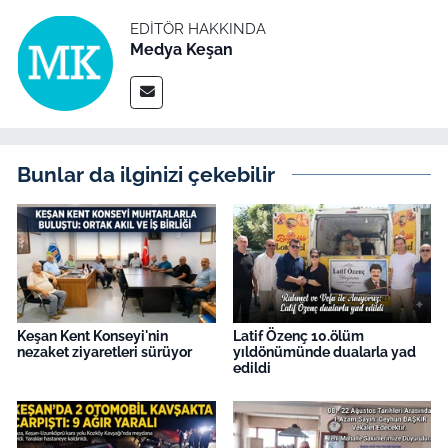
İş Dünyası
EDITÖR HAKKINDA
Medya Keşan
Bilim Teknoloji
English News
Canlı Maç
Bunlar da ilginizi çekebilir
Finans
Genel-A
Gündem-Eğitim
Keşan Kent Konseyi'nin
Latif Özenç 10.ölüm
nezaket ziyaretleri sürüyor
yıldönümünde dualarla yad
edildi