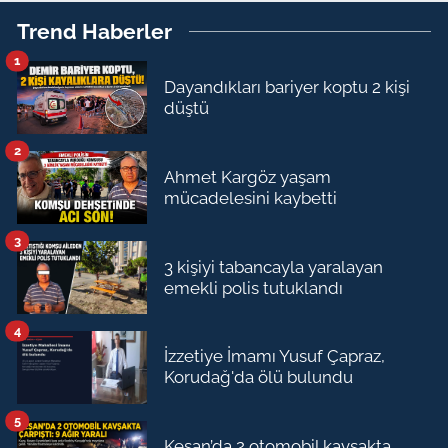
Trend Haberler
1
Dayandıkları bariyer koptu 2 kişi
düştü
2
Ahmet Kargöz yaşam
mücadelesini kaybetti
3
3 kişiyi tabancayla yaralayan
emekli polis tutuklandı
4
İzzetiye İmamı Yusuf Çapraz,
Korudağ'da ölü bulundu
5
Keşan’da 2 otomobil kavşakta