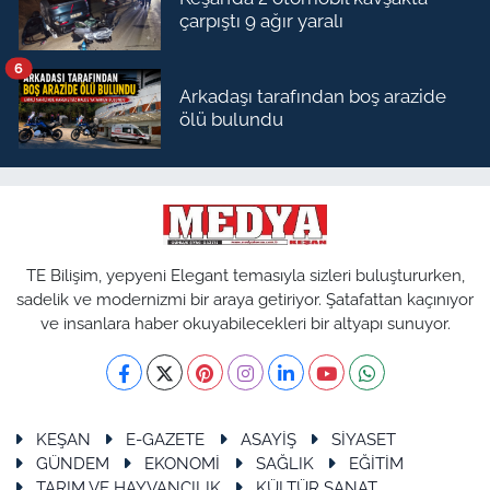
çarpıştı 9 ağır yaralı
6
Arkadaşı tarafından boş arazide
ölü bulundu
TE Bilişim, yepyeni Elegant temasıyla sizleri buluştururken,
sadelik ve modernizmi bir araya getiriyor. Şatafattan kaçınıyor
ve insanlara haber okuyabilecekleri bir altyapı sunuyor.
KEŞAN
E-GAZETE
ASAYİŞ
SİYASET
GÜNDEM
EKONOMİ
SAĞLIK
EĞİTİM
TARIM VE HAYVANCILIK
KÜLTÜR SANAT