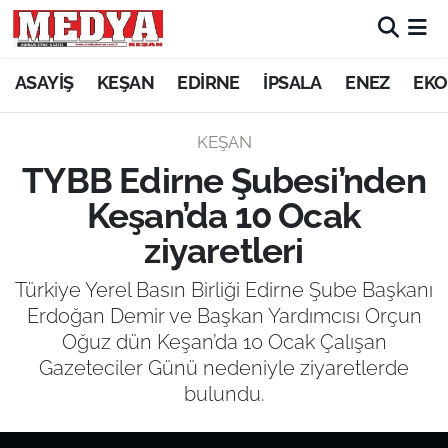
KEŞAN
ASAYİŞ
KEŞAN
EDİRNE
İPSALA
ENEZ
EKO
E-GAZETE
KEŞAN
TYBB Edirne Şubesi’nden
ASAYİŞ
Keşan’da 10 Ocak
SİYASET
ziyaretleri
GÜNDEM
Türkiye Yerel Basın Birliği Edirne Şube Başkanı
Erdoğan Demir ve Başkan Yardımcısı Orçun
EKONOMİ
Oğuz dün Keşan’da 10 Ocak Çalışan
Gazeteciler Günü nedeniyle ziyaretlerde
SAĞLIK
bulundu.
EĞİTİM