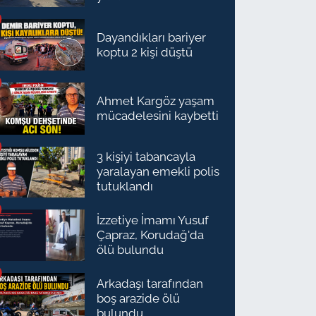
Dayandıkları bariyer
koptu 2 kişi düştü
Ahmet Kargöz yaşam
mücadelesini kaybetti
3 kişiyi tabancayla
yaralayan emekli polis
tutuklandı
İzzetiye İmamı Yusuf
Çapraz, Korudağ'da
ölü bulundu
Arkadaşı tarafından
boş arazide ölü
bulundu