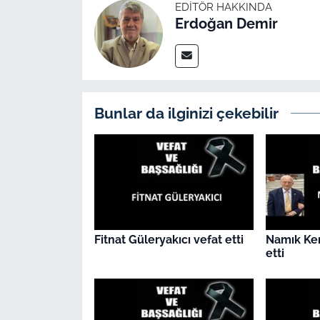
İş Dünyası
EDITÖR HAKKINDA
Erdoğan Demir
Bilim Teknoloji
English News
Bunlar da ilginizi çekebilir
Canlı Maç
Finans
Genel-A
Gündem-Eğitim
Fitnat Güleryakıcı vefat etti
Namık Ke
etti