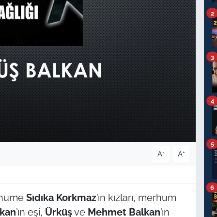
2
3
4
5
-
+
A
A
6
rhume
Sıdıka Korkmaz
’ın kızları, merhum
lkan
’ın eşi,
Ürküş
ve
Mehmet Balkan
’ın