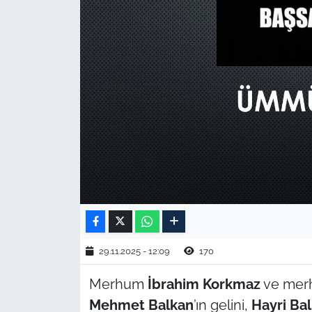
TARIM VE HAYVANCILIK
KÜLTÜR SANAT
RESMİ İLAN
SPOR
YAŞAM
EDİRNE
TEKİRDAĞ
29.11.2025 - 12:09
170
KIRKLARELİ
Merhum
İbrahim Korkmaz
ve me
Mehmet Balkan
’ın gelini,
Hayri Ba
ÇANAKKALE