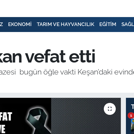
Z
EKONOMİ
TARIM VE HAYVANCILIK
EĞİTİM
SAĞL
n vefat etti
zesi bugün öğle vakti Keşan’daki evind
1