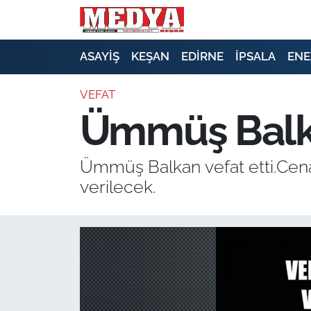
KEŞAN
ASAYİŞ
KEŞAN
EDİRNE
İPSALA
ENE
E-GAZETE
VEFAT
Ümmüş Balka
ASAYİŞ
SİYASET
Ümmüş Balkan vefat etti.Cena
verilecek.
GÜNDEM
EKONOMİ
SAĞLIK
EĞİTİM