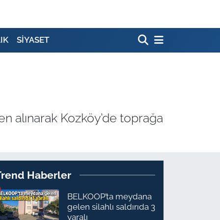
IK
SİYASET
en alınarak Kozköy’de toprağa
Trend Haberler
BELKOOP’ta meydana
gelen silahlı saldırıda 3
yaralı