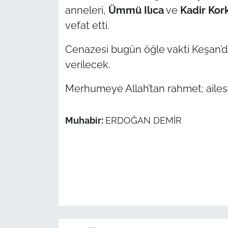
anneleri,
Ümmü Ilıca
ve
Kadir Ko
TÜRKİYE
vefat etti.
Cenazesi bugün öğle vakti Keşan’d
Bölge
verilecek.
Güvenlik
Merhumeye Allah’tan rahmet; ailesi il
Genel
Muhabir:
ERDOĞAN DEMİR
Politika
Flaş Haber
Dış Haberler
Magazin