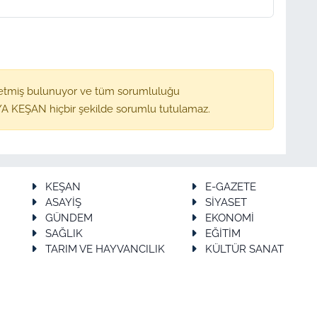
etmiş bulunuyor ve tüm sorumluluğu
A KEŞAN hiçbir şekilde sorumlu tutulamaz.
KEŞAN
E-GAZETE
ASAYİŞ
SİYASET
GÜNDEM
EKONOMİ
SAĞLIK
EĞİTİM
TARIM VE HAYVANCILIK
KÜLTÜR SANAT