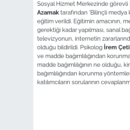
İş Dünyası
Sosyal Hizmet Merkezinde görevli
Azamak
tarafından ‘Bilinçli medya
Bilim Teknoloji
eğitim verildi. Eğitimin amacının, 
gerektiği kadar yapılması, sanal b
English News
televizyonun, internetin zararların
Canlı Maç
olduğu bildirildi. Psikolog
İrem Çeti
ve madde bağımlılığından korunma
Finans
madde bağımlılığının ne olduğu, ki
bağımlılığından korunma yöntemleri 
Genel-A
katılımcıların sorularının cevaplanm
Gündem-Eğitim