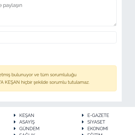
etmiş bulunuyor ve tüm sorumluluğu
A KEŞAN hiçbir şekilde sorumlu tutulamaz.
KEŞAN
E-GAZETE
ASAYİŞ
SİYASET
GÜNDEM
EKONOMİ