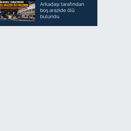
Arkadaşı tarafından
boş arazide ölü
bulundu