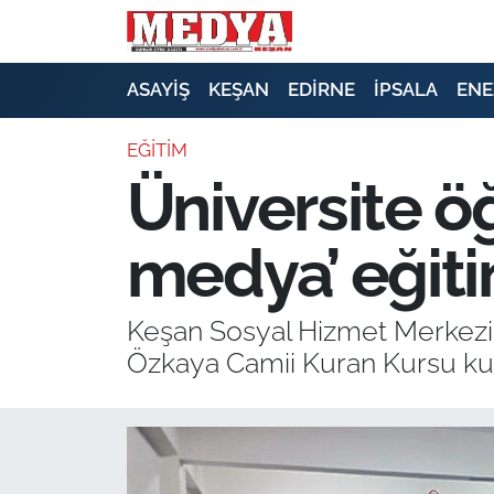
KEŞAN
ASAYİŞ
KEŞAN
EDİRNE
İPSALA
ENE
E-GAZETE
EĞİTİM
Üniversite öğ
ASAYİŞ
medya’ eğiti
SİYASET
GÜNDEM
Keşan Sosyal Hizmet Merkezi
Özkaya Camii Kuran Kursu kurs
EKONOMİ
SAĞLIK
EĞİTİM