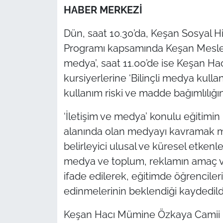
HABER MERKEZİ
TÜRKİYE
Dün, saat 10.30’da, Keşan Sosyal H
Programı kapsamında Keşan Meslek
Bölge
medya’, saat 11.00’de ise Keşan H
Güvenlik
kursiyerlerine ‘Bilinçli medya kull
kullanım riski ve madde bağımlılığı
Genel
‘İletişim ve medya’ konulu eğitimin
Politika
alanında olan medyayı kavramak m
belirleyici ulusal ve küresel etkenl
Flaş Haber
medya ve toplum, reklamın amaç ve 
ifade edilerek, eğitimde öğrencileri
Dış Haberler
edinmelerinin beklendiği kaydedild
Magazin
Keşan Hacı Mümine Özkaya Camii K