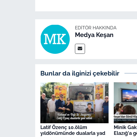
EDITÖR HAKKINDA
Medya Keşan
Bunlar da ilginizi çekebilir
Latif Özenç 10.ölüm
Minik Gak
yıldönümünde dualarla yad
Elazığ'a 