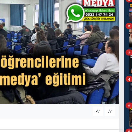
2
3
4
5
-
+
A
A
6