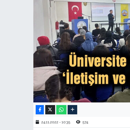
TARIM VE HAYVANCILIK
KÜLTÜR SANAT
RESMİ İLAN
SPOR
YAŞAM
EDİRNE
TEKİRDAĞ
KIRKLARELİ
24.11.2022 - 10:35
574
ÇANAKKALE