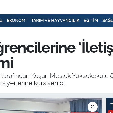
Z
EKONOMİ
TARIM VE HAYVANCILIK
EĞİTİM
SAĞL
rencilerine ‘İleti
mi
 tarafından Keşan Meslek Yüksekokulu 
iyerlerine kurs verildi.
1