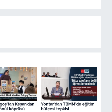
goş'tan Keşan’dan
Yontar'dan TBMM'de eğitim
gönül köprüsü
bütçesi tepkisi