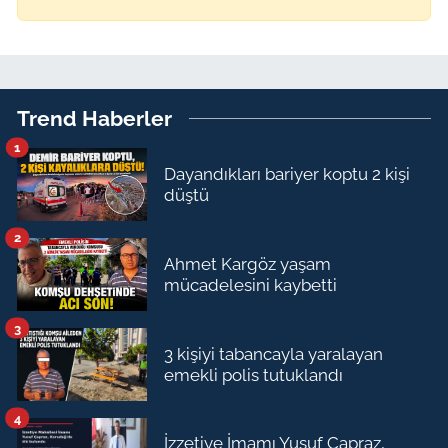
Trend Haberler
1
Dayandıkları bariyer koptu 2 kişi
düştü
2
Ahmet Kargöz yaşam
mücadelesini kaybetti
3
3 kişiyi tabancayla yaralayan
emekli polis tutuklandı
4
İzzetiye İmamı Yusuf Çapraz,