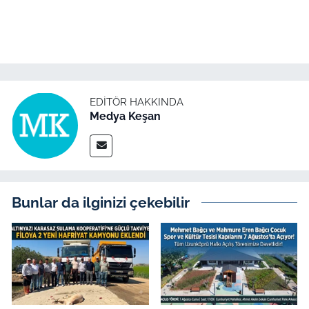
İş Dünyası
Bilim Teknoloji
English News
EDITÖR HAKKINDA
Canlı Maç
Medya Keşan
Finans
Genel-A
Bunlar da ilginizi çekebilir
Gündem-Eğitim