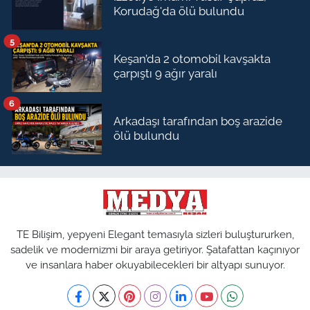
Korudağ'da ölü bulundu
5
Keşan’da 2 otomobil kavşakta
çarpıştı 9 ağır yaralı
6
Arkadaşı tarafından boş arazide
ölü bulundu
TE Bilişim, yepyeni Elegant temasıyla sizleri buluştururken,
sadelik ve modernizmi bir araya getiriyor. Şatafattan kaçınıyor
ve insanlara haber okuyabilecekleri bir altyapı sunuyor.