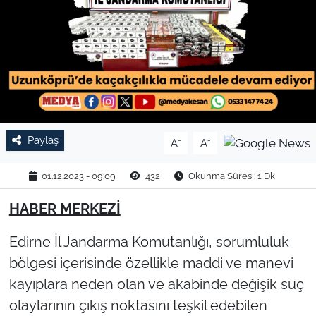
TARIM VE HAYVANCILIK
KÜLTÜR SANAT
RESMİ İLAN
SPOR
Paylaş
-
+
A
A
YAŞAM
01.12.2023 - 09:09
432
Okunma Süresi: 1 Dk
EDİRNE
HABER MERKEZİ
Edirne İl Jandarma Komutanlığı, sorumluluk
TEKİRDAĞ
bölgesi içerisinde özellikle maddi ve manevi
KIRKLARELİ
kayıplara neden olan ve akabinde değişik suç
olaylarının çıkış noktasını teşkil edebilen
ÇANAKKALE