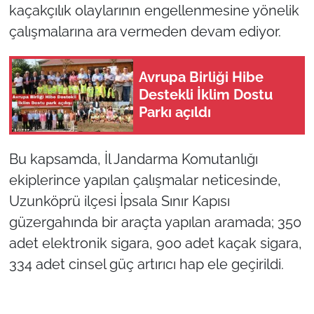
kaçakçılık olaylarının engellenmesine yönelik
çalışmalarına ara vermeden devam ediyor.
TÜRKİYE
Bölge
Avrupa Birliği Hibe
Destekli İklim Dostu
Güvenlik
Parkı açıldı
Genel
Bu kapsamda, İl Jandarma Komutanlığı
Politika
ekiplerince yapılan çalışmalar neticesinde,
Uzunköprü ilçesi İpsala Sınır Kapısı
Flaş Haber
güzergahında bir araçta yapılan aramada; 350
adet elektronik sigara, 900 adet kaçak sigara,
Dış Haberler
334 adet cinsel güç artırıcı hap ele geçirildi.
Magazin