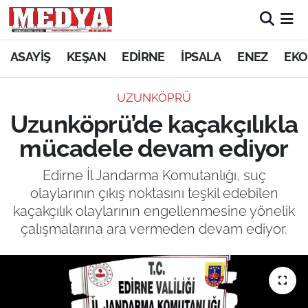
KEŞAN
ASAYİŞ
KEŞAN
EDİRNE
İPSALA
ENEZ
EKO
E-GAZETE
UZUNKÖPRÜ
Uzunköprü’de kaçakçılıkla
ASAYİŞ
mücadele devam ediyor
SİYASET
Edirne İl Jandarma Komutanlığı, suç
olaylarının çıkış noktasını teşkil edebilen
GÜNDEM
kaçakçılık olaylarının engellenmesine yönelik
çalışmalarına ara vermeden devam ediyor.
EKONOMİ
SAĞLIK
EĞİTİM