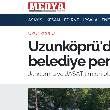
KEŞAN
ASAYİŞ
KEŞAN
EDİRNE
İPSALA
ENE
E-GAZETE
UZUNKÖPRÜ
Uzunköprü'dek
ASAYİŞ
belediye per
SİYASET
GÜNDEM
Jandarma ve JASAT timleri olayı
EKONOMİ
SAĞLIK
EĞİTİM