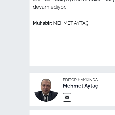
İş Dünyası
devam ediyor.
Bilim Teknoloji
Muhabir:
MEHMET AYTAÇ
English News
Canlı Maç
Finans
Genel-A
EDITÖR HAKKINDA
Gündem-Eğitim
Mehmet Aytaç