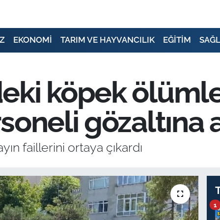
Z
EKONOMİ
TARIM VE HAYVANCILIK
EĞİTİM
SAĞL
i köpek ölümleri 
soneli gözaltına a
n faillerini ortaya çıkardı
1