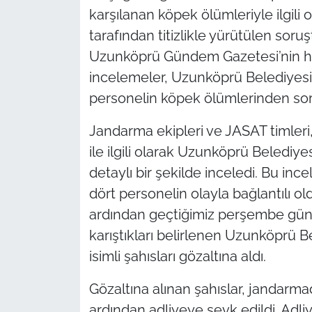
karşılanan köpek ölümleriyle ilgili 
TÜRKİYE
tarafından titizlikle yürütülen so
Uzunköprü Gündem Gazetesi’nin habe
Bölge
incelemeler, Uzunköprü Belediyesi
personelin köpek ölümlerinden sor
Güvenlik
Jandarma ekipleri ve JASAT timleri
Genel
ile ilgili olarak Uzunköprü Belediye
detaylı bir şekilde inceledi. Bu i
Politika
dört personelin olayla bağlantılı old
Flaş Haber
ardından geçtiğimiz perşembe gün
karıştıkları belirlenen Uzunköprü B
Dış Haberler
isimli şahısları gözaltına aldı.
Magazin
Gözaltına alınan şahıslar, jandarm
ardından adliyeye sevk edildi. Adli