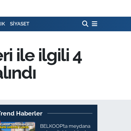
IK
SİYASET
ile ilgili 4
lındı
Trend Haberler
BELKOOP’ta meydana