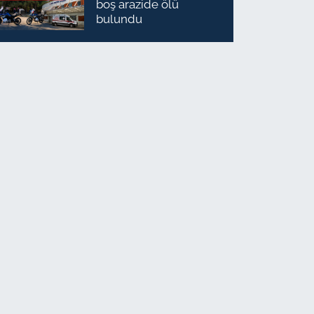
boş arazide ölü
bulundu