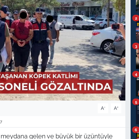
2
3
4
5
-
+
A
A
7
6
 meydana gelen ve büyük bir üzüntüyle