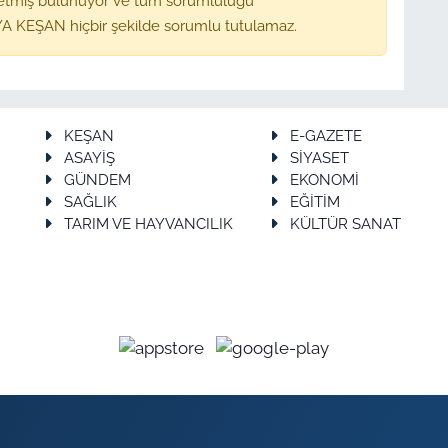
etmiş bulunuyor ve tüm sorumluluğu
A KEŞAN hiçbir şekilde sorumlu tutulamaz.
KEŞAN
E-GAZETE
ASAYİŞ
SİYASET
GÜNDEM
EKONOMİ
SAĞLIK
EĞİTİM
TARIM VE HAYVANCILIK
KÜLTÜR SANAT