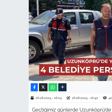
TARIM VE HAYVANCILIK
KÜLTÜR SANAT
RESMİ İLAN
SPOR
YAŞAM
EDİRNE
TEKİRDAĞ
KIRKLARELİ
16.08.2024 - 16:04
16.08.2024 - 16:40
42
Geçtiğimiz günlerde Uzunköprü’de
ÇANAKKALE