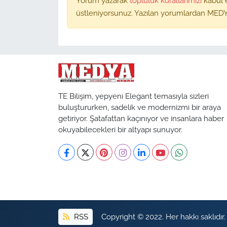
Yorum yazarak
topluluk kurallarımızı
kabul 
üstleniyorsunuz. Yazılan yorumlardan MEDY
TE Bilişim, yepyeni Elegant temasıyla sizleri
buluştururken, sadelik ve modernizmi bir araya
getiriyor. Şatafattan kaçınıyor ve insanlara haber
okuyabilecekleri bir altyapı sunuyor.
RSS
Copyright © 2022. Her hakkı saklıdır.