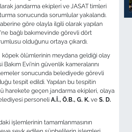
olarak jandarma ekipleri ve JASAT timleri
ruşturma sonucunda sorumlular yakalandı.
rine göre olayla ilgili olarak yapılan
'ne bağlı bakımevinde görevli dört
umlusu olduğunu ortaya çıkardı.
, köpek ölümlerinin meydana geldiği olay
si Bakım Evi’nin güvenlik kameralarını
ncelemeler sonucunda belediyede görevli
uğu tespit edildi. Yapılan bu tespitin
ü harekete geçen jandarma ekipleri, olaya
elediyesi personeli
A.İ.,
Ö.B.,
G. K.
ve
S. D.
adaki işlemlerinin tamamlanmasının
yeye sevk edilen şüphelilerin işlemleri