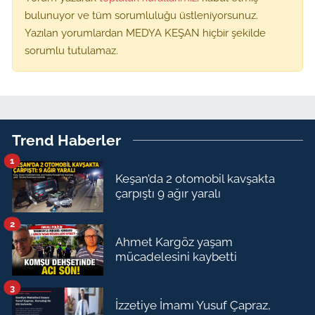
bulunuyor ve tüm sorumluluğu üstleniyorsunuz.
Yazılan yorumlardan MEDYA KEŞAN hiçbir şekilde
sorumlu tutulamaz.
Trend Haberler
1
Keşan’da 2 otomobil kavşakta
çarpıştı 9 ağır yaralı
2
Ahmet Kargöz yaşam
mücadelesini kaybetti
3
İzzetiye İmamı Yusuf Çapraz,