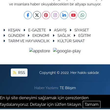
ve insanlara haber okuyabilecekleri bir altyapı sunuyor.
KEŞAN
E-GAZETE
ASAYİŞ
SİYASET
GÜNDEM
EKONOMİ
SAĞLIK
EĞİTİM
TARIM VE HAYVANCILIK
KÜLTÜR SANAT
RSS
Copyright © 2022. Her hakkı saklıdır.
Haber Yazılımı:
TE Bilişim
En iyi site deneyimi sağlamak için çerezlerden
faydalanıyoruz. Detaylar için lütfen tıklayın.
Tamam