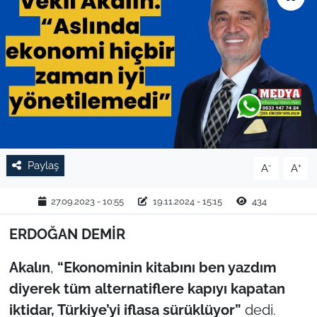
TARIM VE HAYVANCILIK
KÜLTÜR SANAT
RESMİ İLAN
SPOR
Paylaş
-
+
A
A
YAŞAM
27.09.2023 - 10:55
19.11.2024 - 15:15
434
EDİRNE
ERDOĞAN DEMİR
TEKİRDAĞ
Akalın
,
“Ekonominin kitabını ben yazdım
KIRKLARELİ
diyerek tüm alternatiflere kapıyı kapatan
iktidar, Türkiye’yi iflasa sürüklüyor”
dedi.
ÇANAKKALE