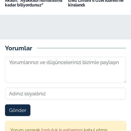
Akalın; “Ayakkabı numarasına
Enez Limanı İl Özel İdaresi’ne
kadar biliyordunuz”
kiralandı
Yorumlar
Gönder
Yorum yazarak
topluluk kurallarımızı
kabul etmiş