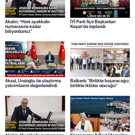
Akalın; “Hani ayakkabı
İYİ Parti İlçe Başkanları
numarasına kadar
Keşan'da toplandı
biliyordunuz"
Aksal, Uraloğlu ile ulaştırma
Balkanlı "Birlikte başaracağız,
yatırımlarını değerlendirdi
birlikte iktidar olacağız"