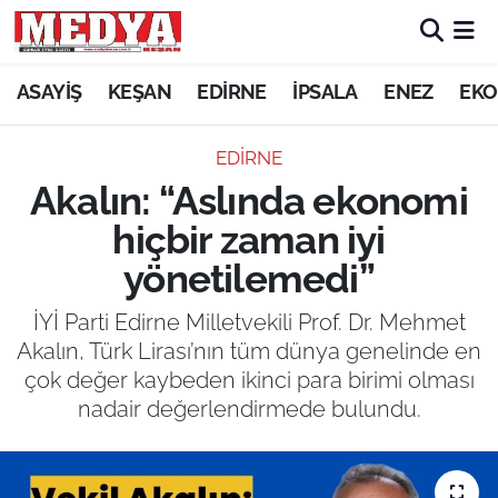
KEŞAN
ASAYİŞ
KEŞAN
EDİRNE
İPSALA
ENEZ
EKO
E-GAZETE
EDİRNE
Akalın: “Aslında ekonomi
ASAYİŞ
hiçbir zaman iyi
SİYASET
yönetilemedi”
GÜNDEM
İYİ Parti Edirne Milletvekili Prof. Dr. Mehmet
Akalın, Türk Lirası’nın tüm dünya genelinde en
EKONOMİ
çok değer kaybeden ikinci para birimi olması
nadair değerlendirmede bulundu.
SAĞLIK
EĞİTİM