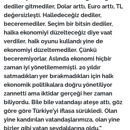
İş Dünyası
dediler gitmediler, Dolar arttı, Euro arttı, TL
değersizleşti. Halledeceğiz dediler,
Bilim Teknoloji
beceremediler. Seçim bir bitsin dediler,
English News
halka ekonomiyi düzelteceğiz diye vaat
verdiler, halk oyunu kullandı yine de
Canlı Maç
ekonomiyi düzeltemediler. Çünkü
beceremiyorlar. Aslında ekonomi hiçbir
Finans
zaman iyi yönetilememişti. 20 yıldır
satmadıkları yer bırakmadıkları için halk
Genel-A
ekonomik politikalara doğru yönetiliyor
Gündem-Eğitim
zannetti ama iktidar gerçeği her zaman
biliyordu. Bile bile vatandaşı ateşe attı, göz
göre göre Türkiye’yi iflasa sürükledi. Olan
yine kandırılan vatandaşlarımıza, olan yine
bizler gibi vatan sevdalılarına oldu.”