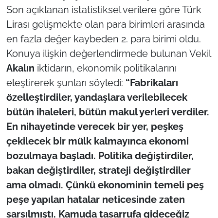
Son açıklanan istatistiksel verilere göre Türk
TÜRKİYE
Lirası gelişmekte olan para birimleri arasında
en fazla değer kaybeden 2. para birimi oldu.
Bölge
Konuya ilişkin değerlendirmede bulunan Vekil
Akalın
iktidarın, ekonomik politikalarını
Güvenlik
eleştirerek şunları söyledi:
“Fabrikaları
özelleştirdiler, yandaşlara verilebilecek
Genel
bütün ihaleleri, bütün makul yerleri verdiler.
Politika
En nihayetinde verecek bir yer, peşkeş
çekilecek bir mülk kalmayınca ekonomi
Flaş Haber
bozulmaya başladı. Politika değiştirdiler,
bakan değiştirdiler, strateji değiştirdiler
Dış Haberler
ama olmadı. Çünkü ekonominin temeli peş
Magazin
peşe yapılan hatalar neticesinde zaten
sarsılmıştı. Kamuda tasarrufa gideceğiz