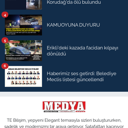
Korudağ'da ölü bulundu
4
KAMUOYUNA DUYURU
5
Erikli'deki kazada facidan kılpayı
dönüldü
6
Haberimiz ses getirdi: Belediye
Meclis listesi güncellendi
TE Bilişim, yepyeni Elegant temasıyla sizleri buluştururken,
sadelik ve modernizmi bir araya getiriyor. Şatafattan kaçınıyor