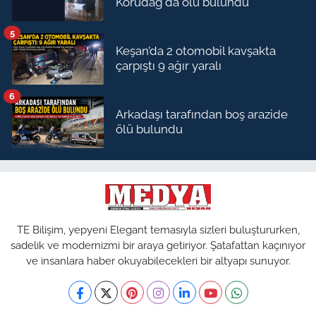
Korudağ'da ölü bulundu
5
Keşan’da 2 otomobil kavşakta
çarpıştı 9 ağır yaralı
6
Arkadaşı tarafından boş arazide
ölü bulundu
TE Bilişim, yepyeni Elegant temasıyla sizleri buluştururken,
sadelik ve modernizmi bir araya getiriyor. Şatafattan kaçınıyor
ve insanlara haber okuyabilecekleri bir altyapı sunuyor.