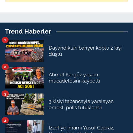
Trend Haberler
1
Dayandıkları bariyer koptu 2 kişi
düştü
2
Ahmet Kargöz yaşam
mücadelesini kaybetti
3
3 kişiyi tabancayla yaralayan
emekli polis tutuklandı
4
İzzetiye İmamı Yusuf Çapraz,