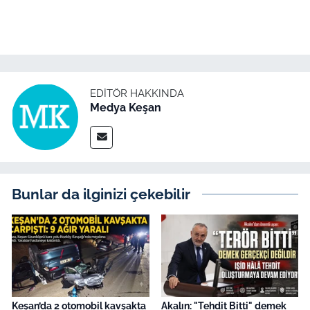
İş Dünyası
Bilim Teknoloji
English News
EDITÖR HAKKINDA
Medya Keşan
Canlı Maç
Finans
Genel-A
Bunlar da ilginizi çekebilir
Gündem-Eğitim
Keşan’da 2 otomobil kavşakta
Akalın: "Tehdit Bitti" demek