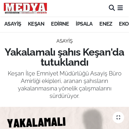
KEŞAN
ASAYİŞ
KEŞAN
EDİRNE
İPSALA
ENEZ
EKO
E-GAZETE
ASAYİŞ
Yakalamalı şahıs Keşan'da
ASAYİŞ
tutuklandı
SİYASET
Keşan İlçe Emniyet Müdürlüğü Asayiş Büro
Amirliği ekipleri, aranan şahısların
GÜNDEM
yakalanmasına yönelik çalışmalarını
sürdürüyor.
EKONOMİ
SAĞLIK
EĞİTİM