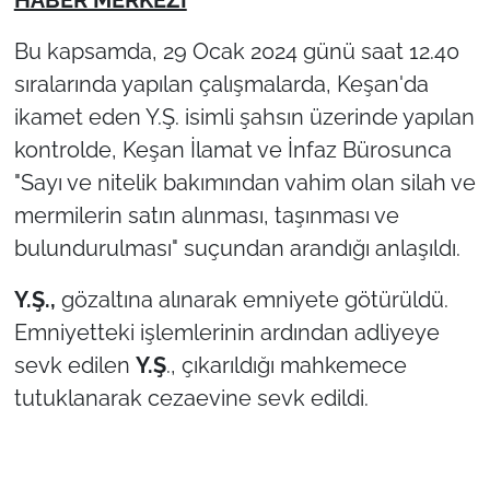
Bu kapsamda, 29 Ocak 2024 günü saat 12.40
TÜRKİYE
sıralarında yapılan çalışmalarda, Keşan'da
Bölge
ikamet eden Y.Ş. isimli şahsın üzerinde yapılan
kontrolde, Keşan İlamat ve İnfaz Bürosunca
Güvenlik
"Sayı ve nitelik bakımından vahim olan silah ve
mermilerin satın alınması, taşınması ve
Genel
bulundurulması" suçundan arandığı anlaşıldı.
Politika
Y.Ş.,
gözaltına alınarak emniyete götürüldü.
Emniyetteki işlemlerinin ardından adliyeye
Flaş Haber
sevk edilen
Y.Ş
., çıkarıldığı mahkemece
Dış Haberler
tutuklanarak cezaevine sevk edildi.
Magazin