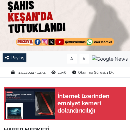
TARIM VE HAYVANCILIK
KÜLTÜR SANAT
RESMİ İLAN
SPOR
Paylaş
-
+
A
A
YAŞAM
31.01.2024 - 12:54
1056
Okunma Süresi: 1 Dk
EDİRNE
İnternet üzerinden
TEKİRDAĞ
emniyet kemeri
dolandırıcılığı
KIRKLARELİ
ÇANAKKALE
HABER MERKEZİ