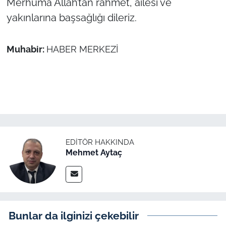
Merhuma Allah’tan rahmet, ailesi ve
yakınlarına başsağlığı dileriz.
TÜRKİYE
Muhabir:
HABER MERKEZİ
Bölge
Güvenlik
Genel
Politika
EDITÖR HAKKINDA
Flaş Haber
Mehmet Aytaç
Dış Haberler
Magazin
Bunlar da ilginizi çekebilir