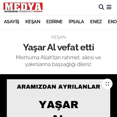
KEŞAN
ASAYİŞ
KEŞAN
EDİRNE
İPSALA
ENEZ
EKO
E-GAZETE
KEŞAN
Yaşar Al vefat etti
ASAYİŞ
Merhuma Allah’tan rahmet, ailesi ve
SİYASET
yakınlarına başsağlığı dileriz.
GÜNDEM
EKONOMİ
SAĞLIK
EĞİTİM