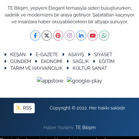
TE Bilişim, yepyeni Elegant temasıyla sizleri buluştururken,
sadelik ve modernizmi bir araya getiriyor. Şatafattan kaçınıyor
ve insanlara haber okuyabilecekleri bir altyapı sunuyor.
KEŞAN
E-GAZETE
ASAYİŞ
SİYASET
GÜNDEM
EKONOMİ
SAĞLIK
EĞİTİM
TARIM VE HAYVANCILIK
KÜLTÜR SANAT
RSS
Copyright © 2022. Her hakkı saklıdır.
Haber Yazılımı:
TE Bilişim