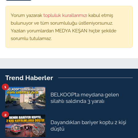
Yorum yazarak
topluluk kurallarımızı
kabul etmiş
bulunuyor ve tüm sorumluluğu üstleniyorsunuz.
Yazılan yorumlardan MEDYA KEŞAN hiçbir şekilde
sorumlu tutulamaz.
Trend Haberler
1
BELKOOP’ta meydana gelen
silahlı saldırıda 3 yaralı
2
Dayandıkları bariyer koptu 2 kişi
düştü