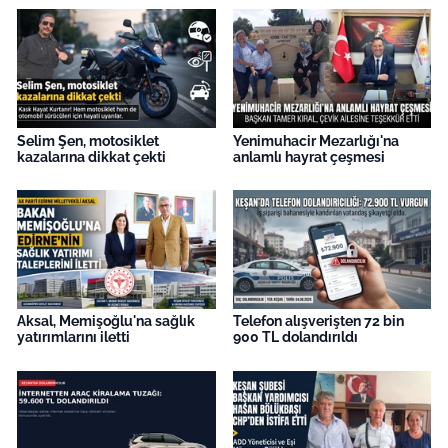
İş Dünyası
Bilim Teknoloji
English News
Selim Şen, motosiklet
Yenimuhacir Mezarlığı'na
kazalarına dikkat çekti
anlamlı hayrat çeşmesi
Canlı Maç
Finans
Genel-A
Gündem-Eğitim
Aksal, Memişoğlu'na sağlık
Telefon alışverişten 72 bin
yatırımlarını iletti
900 TL dolandırıldı