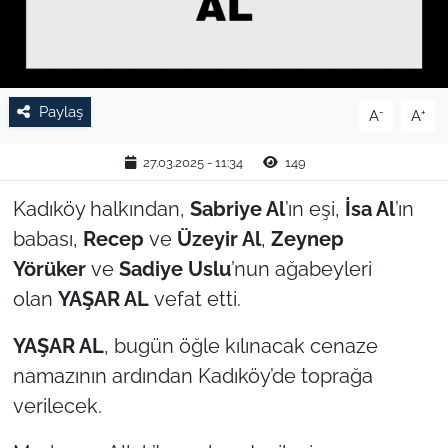
TARIM VE HAYVANCILIK
KÜLTÜR SANAT
Paylaş
-
+
A
A
RESMİ İLAN
27.03.2025 - 11:34
149
SPOR
Kadıköy halkından,
Sabriye Al
’ın eşi,
İsa Al
’ın
babası,
Recep
ve
Üzeyir Al
,
Zeynep
YAŞAM
Yörüker
ve
Sadiye Uslu
’nun ağabeyleri
EDİRNE
olan
YAŞAR AL
vefat etti.
TEKİRDAĞ
YAŞAR AL
, bugün öğle kılınacak cenaze
namazının ardından Kadıköy’de toprağa
KIRKLARELİ
verilecek.
ÇANAKKALE