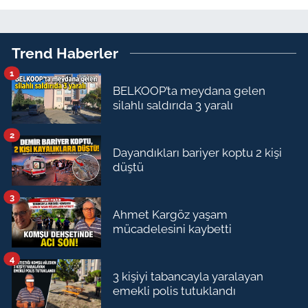
Trend Haberler
1
BELKOOP’ta meydana gelen
silahlı saldırıda 3 yaralı
2
Dayandıkları bariyer koptu 2 kişi
düştü
3
Ahmet Kargöz yaşam
mücadelesini kaybetti
4
3 kişiyi tabancayla yaralayan
emekli polis tutuklandı