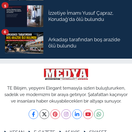
5
İzzetiye İmamı Yusuf Çapraz,
Korudağ'da ölü bulundu
6
Arkadaşı tarafından boş arazide
ölü bulundu
TE Bilişim, yepyeni Elegant temasıyla sizleri buluştururken,
sadelik ve modernizmi bir araya getiriyor. Şatafattan kaçınıyor
ve insanlara haber okuyabilecekleri bir altyapı sunuyor.