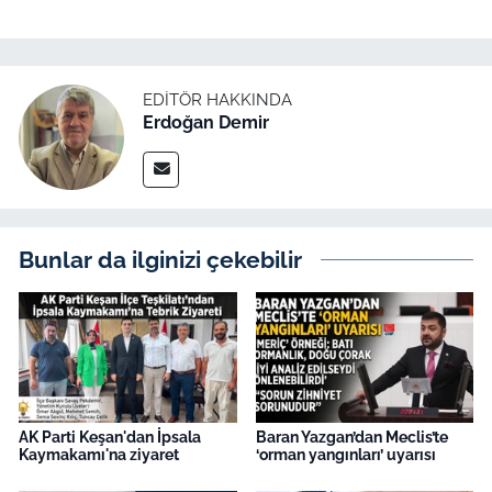
EDITÖR HAKKINDA
Erdoğan Demir
Bunlar da ilginizi çekebilir
AK Parti Keşan'dan İpsala
Baran Yazgan’dan Meclis’te
Kaymakamı'na ziyaret
‘orman yangınları’ uyarısı