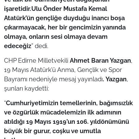
işaretidir.Ulu Önder Mustafa Kemal
TÜRKİYE
Atatürk’ün gençliğe duyduğu inancı boşa
çıkarmayacak, her bir gencimizin yanında
Bölge
olmaya, onların sesi olmaya devam
edeceğiz
” dedi.
Güvenlik
CHP Edirne Milletvekili
Ahmet Baran Yazgan
,
Genel
19 Mayıs Atatürk’ü Anma, Gençlik ve Spor
Politika
Bayramı nedeniyle mesaj yayınladı
. Yazgan
,
şunları kaydetti:
Flaş Haber
“
Cumhuriyetimizin temellerinin, bağımsızlık
Dış Haberler
ve özgürlük mücadelemizin ilk adımının
atıldığı 19 Mayıs 1919’un 106. yıldönümünü
Magazin
büyük bir gurur, coşku ve umutla