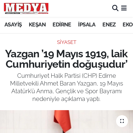
KEŞAN
ASAYİŞ
KEŞAN
EDİRNE
İPSALA
ENEZ
EKO
E-GAZETE
SİYASET
Yazgan ’19 Mayıs 1919, laik
ASAYİŞ
Cumhuriyetin doğuşudur’
SİYASET
Cumhuriyet Halk Partisi (CHP) Edirne
Milletvekili Ahmet Baran Yazgan, 19 Mayıs
GÜNDEM
Atatürk’ü Anma, Gençlik ve Spor Bayramı
nedeniyle açıklama yaptı.
EKONOMİ
SAĞLIK
EĞİTİM