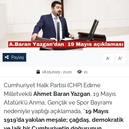
TARIM VE HAYVANCILIK
KÜLTÜR SANAT
RESMİ İLAN
SPOR
Paylaş
-
+
A
A
YAŞAM
18.05.2025 - 21:20
21
EDİRNE
Cumhuriyet Halk Partisi (CHP) Edirne
Milletvekili
Ahmet Baran Yazgan
, 19 Mayıs
TEKİRDAĞ
Atatürk’ü Anma, Gençlik ve Spor Bayramı
nedeniyle yaptığı açıklamada, “
19 Mayıs
KIRKLARELİ
1919’da yakılan meşale; çağdaş, demokratik
ve laik bir Cumhuriyetin doğuşunun
ÇANAKKALE