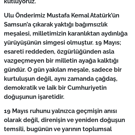
kutluyoruz.
İş Dünyası
Ulu Önderimiz Mustafa Kemal Atatürk’ün
Bilim Teknoloji
Samsun’a çıkarak yaktığı bağımsızlık
meşalesi, milletimizin karanlıktan aydınlığa
English News
yürüyüşünün simgesi olmuştur. 19 Mayıs;
Canlı Maç
esareti reddeden, özgürlüğünden asla
vazgeçmeyen bir milletin ayağa kalktığı
Finans
gündür. O gün yakılan meşale, sadece bir
kurtuluşun değil, aynı zamanda çağdaş,
Genel-A
demokratik ve laik bir Cumhuriyetin
Gündem-Eğitim
doğuşunun işaretidir.
19 Mayıs ruhunu yalnızca geçmişin anısı
olarak değil, direnişin ve yeniden doğuşun
temsili, bugünün ve yarının toplumsal