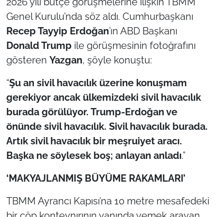
2026 yılı bütçe görüşmelerine ilişkin TBMM
İş Dünyası
Genel Kurulu’nda söz aldı. Cumhurbaşkanı
Bilim Teknoloji
Recep Tayyip Erdoğan
’ın ABD Başkanı
Donald Trump
ile görüşmesinin fotoğrafını
English News
gösteren
Yazgan
, şöyle konuştu:
Canlı Maç
“
Şu an sivil havacılık üzerine konuşmam
gerekiyor ancak ülkemizdeki sivil havacılık
Finans
burada görülüyor. Trump-Erdoğan ve
önünde sivil havacılık. Sivil havacılık burada.
Genel-A
Artık sivil havacılık bir meşruiyet aracı.
Gündem-Eğitim
Başka ne söylesek boş; anlayan anladı
.”
‘MAKYAJLANMIŞ BÜYÜME RAKAMLARI’
TBMM Ayrancı Kapısı’na 10 metre mesafedeki
bir çöp konteynırının yanında yemek arayan