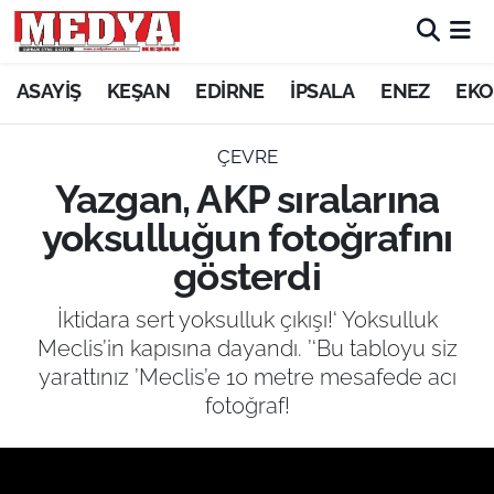
KEŞAN
ASAYİŞ
KEŞAN
EDİRNE
İPSALA
ENEZ
EKO
E-GAZETE
ÇEVRE
Yazgan, AKP sıralarına
ASAYİŞ
yoksulluğun fotoğrafını
SİYASET
gösterdi
GÜNDEM
İktidara sert yoksulluk çıkışı!‘ Yoksulluk
Meclis’in kapısına dayandı. ’‘Bu tabloyu siz
EKONOMİ
yarattınız ’Meclis’e 10 metre mesafede acı
fotoğraf!
SAĞLIK
EĞİTİM