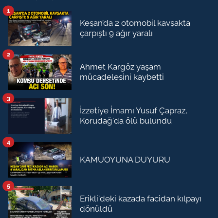
1
Keşan’da 2 otomobil kavşakta
çarpıştı 9 ağır yaralı
2
Ahmet Kargöz yaşam
mücadelesini kaybetti
3
İzzetiye İmamı Yusuf Çapraz,
Korudağ'da ölü bulundu
4
KAMUOYUNA DUYURU
5
Erikli'deki kazada facidan kılpayı
dönüldü