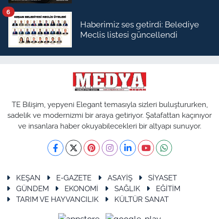
6
Haberimiz ses getirdi: Belediye
Meclis listesi güncellendi
TE Bilişim, yepyeni Elegant temasıyla sizleri buluştururken,
sadelik ve modernizmi bir araya getiriyor. Şatafattan kaçınıyor
ve insanlara haber okuyabilecekleri bir altyapı sunuyor.
KEŞAN
E-GAZETE
ASAYİŞ
SİYASET
GÜNDEM
EKONOMİ
SAĞLIK
EĞİTİM
TARIM VE HAYVANCILIK
KÜLTÜR SANAT