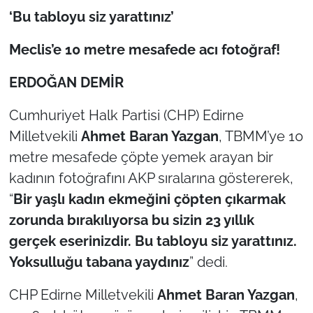
‘Bu tabloyu siz yarattınız’
TÜRKİYE
Meclis’e 10 metre mesafede acı fotoğraf!
Bölge
ERDOĞAN DEMİR
Güvenlik
Cumhuriyet Halk Partisi (CHP) Edirne
Milletvekili
Ahmet Baran Yazgan
, TBMM’ye 10
Genel
metre mesafede çöpte yemek arayan bir
Politika
kadının fotoğrafını AKP sıralarına göstererek,
“
Bir yaşlı kadın ekmeğini çöpten çıkarmak
Flaş Haber
zorunda bırakılıyorsa bu sizin 23 yıllık
gerçek eserinizdir. Bu tabloyu siz yarattınız.
Dış Haberler
Yoksulluğu tabana yaydınız
” dedi.
Magazin
CHP Edirne Milletvekili
Ahmet Baran Yazgan
,