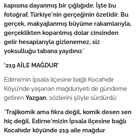
kapısına dayanmış bir çığlığıdır. İşte bu
fotoğraf, Türkiye'nin gerçeğinin özetidir. Bu
gerçek, makyajlanmış büyüme rakamlarıyla,
gerçeklikten koparılmış dolar cinsinden
gelir hesaplarıyla gizlenemez, siz
yoksulluğu tabana yaydınız
.”
‘219 AİLE MAĞDUR’
Edirne’nin İpsala ilçesine bağlı Kocahıdır
Köyü’nde yaşanan mağduriyeti de gündeme
getiren
Yazgan
, sözlerini şöyle sürdürdü:
“
Trajikomik ama fıkra değil, komik desen sen
hiç değil. Edirne'mizin İpsala ilçesine bağlı
Kocahıdır köyünde 219 aile mağdur