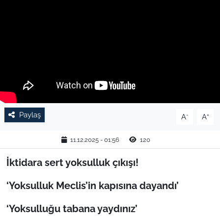
TARIM VE HAYVANCILIK
KÜLTÜR SANAT
RESMİ İLAN
SPOR
Paylaş
-
+
A
A
YAŞAM
11.12.2025 - 01:56
120
EDİRNE
İktidara sert yoksulluk çıkışı!
TEKİRDAĞ
‘Yoksulluk Meclis’in kapısına dayandı’
KIRKLARELİ
‘Yoksulluğu tabana yaydınız’
ÇANAKKALE