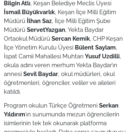
Bilgin Atlı
, Keşan Belediye Meclis Üyesi
İsmail Büyükvarlık
, Keşan İlçe Milli Eğitim
TÜRKİYE
Müdürü
İlhan Saz
, İlçe Milli Eğitim Şube
Bölge
Müdürü
ServetYazgan
, Yekta Baydar
Ortaokul Müdürü
Sercan Kemik
, CHP Keşan
Güvenlik
İlçe Yönetim Kurulu Üyesi
Bülent Saylam
,
İspat Camii Mahallesi Muhtarı
Yusuf Uzdilli
,
Genel
okula adını veren merhum Yekta Baydar’ın
annesi
Sevil Baydar
, okul müdürleri, okul
Politika
öğretmenleri, öğrenciler, veliler ve aileleri
Flaş Haber
katıldı.
Dış Haberler
Program okulun Türkçe Öğretmeni
Serkan
Yıldırım
’ın sunumunda mezun öğrencilerin
Magazin
isimlerinin tek tek okunarak platforma
geçmesiyle başladı. Daha sonra saygı duruşu