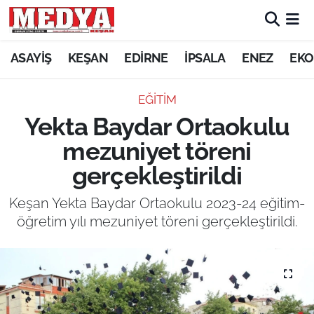
KEŞAN
ASAYİŞ
KEŞAN
EDİRNE
İPSALA
ENEZ
EKO
E-GAZETE
EĞİTİM
Yekta Baydar Ortaokulu
ASAYİŞ
mezuniyet töreni
SİYASET
gerçekleştirildi
GÜNDEM
Keşan Yekta Baydar Ortaokulu 2023-24 eğitim-
öğretim yılı mezuniyet töreni gerçekleştirildi.
EKONOMİ
SAĞLIK
EĞİTİM