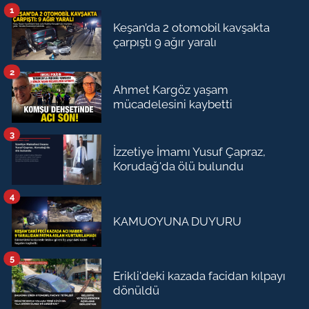
1
Keşan’da 2 otomobil kavşakta
çarpıştı 9 ağır yaralı
2
Ahmet Kargöz yaşam
mücadelesini kaybetti
3
İzzetiye İmamı Yusuf Çapraz,
Korudağ'da ölü bulundu
4
KAMUOYUNA DUYURU
5
Erikli'deki kazada facidan kılpayı
dönüldü