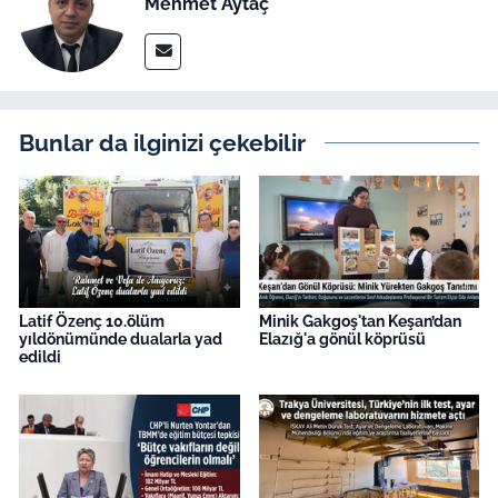
Mehmet Aytaç
Bunlar da ilginizi çekebilir
Latif Özenç 10.ölüm
Minik Gakgoş'tan Keşan’dan
yıldönümünde dualarla yad
Elazığ'a gönül köprüsü
edildi