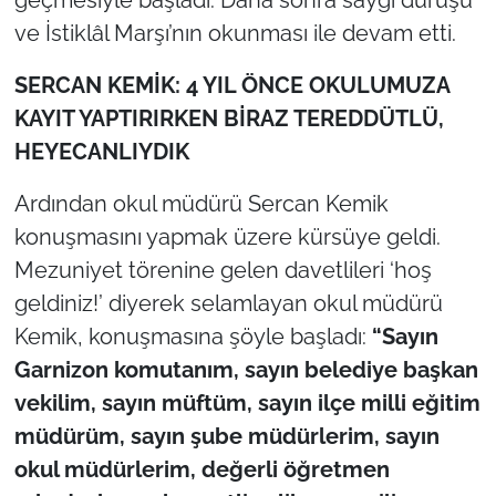
İş Dünyası
ve İstiklâl Marşı’nın okunması ile devam etti.
Bilim Teknoloji
SERCAN KEMİK: 4 YIL ÖNCE OKULUMUZA
KAYIT YAPTIRIRKEN BİRAZ TEREDDÜTLÜ,
English News
HEYECANLIYDIK
Canlı Maç
Ardından okul müdürü Sercan Kemik
Finans
konuşmasını yapmak üzere kürsüye geldi.
Mezuniyet törenine gelen davetlileri ‘hoş
Genel-A
geldiniz!’ diyerek selamlayan okul müdürü
Kemik, konuşmasına şöyle başladı:
“
Sayın
Gündem-Eğitim
Garnizon komutanım, sayın belediye başkan
vekilim, sayın müftüm, sayın ilçe milli eğitim
müdürüm, sayın şube müdürlerim, sayın
okul müdürlerim, değerli öğretmen