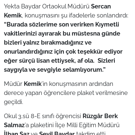
Yekta Baydar Ortaokul Müdürü
Sercan
Kemik
, konuşmasını şu ifadelerle sonlandırdı:
“
Burada sözlerime son verirken Kıymetli
vakitlerinizi ayırarak bu müstesna günde
bizleri yalnız bırakmadığınız ve
onurlandırdığınız için çok teşekkür ediyor
eğer sürçü lisan ettiysek, af ola. Sizleri
saygıyla ve sevgiyle selamlıyorum.”
Müdür
Kemik
’in konuşmasının ardından
derece yapan öğrencilere plaket verilmesine
geçildi.
Okul 3.sü 8-E sınıfı öğrencisi
Rüzgâr Berk
Salmaz
’a plaketini İlçe Milli Eğitim Müdürü
İlhan Saz
ve
Sevil Baydar
takdim etti.