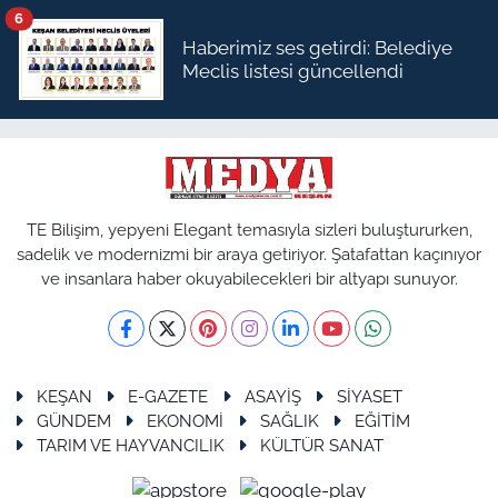
6
Haberimiz ses getirdi: Belediye
Meclis listesi güncellendi
TE Bilişim, yepyeni Elegant temasıyla sizleri buluştururken,
sadelik ve modernizmi bir araya getiriyor. Şatafattan kaçınıyor
ve insanlara haber okuyabilecekleri bir altyapı sunuyor.
KEŞAN
E-GAZETE
ASAYİŞ
SİYASET
GÜNDEM
EKONOMİ
SAĞLIK
EĞİTİM
TARIM VE HAYVANCILIK
KÜLTÜR SANAT