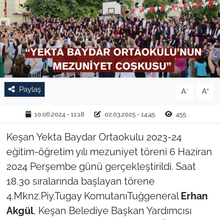
TARIM VE HAYVANCILIK
KÜLTÜR SANAT
RESMİ İLAN
Paylaş
-
+
A
A
SPOR
10.06.2024 - 11:18
02.03.2025 - 14:45
455
YAŞAM
Keşan Yekta Baydar Ortaokulu 2023-24
EDİRNE
eğitim-öğretim yılı mezuniyet töreni 6 Haziran
2024 Perşembe günü gerçekleştirildi. Saat
TEKİRDAĞ
18.30 sıralarında başlayan törene
KIRKLARELİ
4.Mknz.Piy.Tugay KomutanıTuğgeneral
Erhan
Akgül
, Keşan Belediye Başkan Yardımcısı
ÇANAKKALE