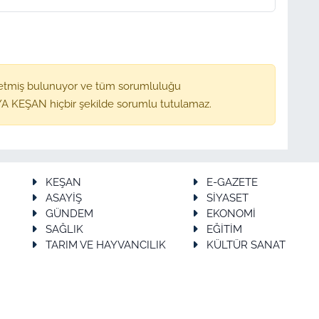
etmiş bulunuyor ve tüm sorumluluğu
A KEŞAN hiçbir şekilde sorumlu tutulamaz.
KEŞAN
E-GAZETE
ASAYİŞ
SİYASET
GÜNDEM
EKONOMİ
SAĞLIK
EĞİTİM
TARIM VE HAYVANCILIK
KÜLTÜR SANAT