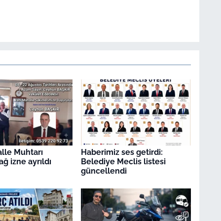
lle Muhtarı
Haberimiz ses getirdi:
ğ izne ayrıldı
Belediye Meclis listesi
güncellendi