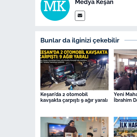
Medya Keşan
İş Dünyası
Bilim Teknoloji
English News
Bunlar da ilginizi çekebilir
Canlı Maç
Finans
Genel-A
Keşan’da 2 otomobil
Yeni Maha
Gündem-Eğitim
kavşakta çarpıştı 9 ağır yaralı
İbrahim Da