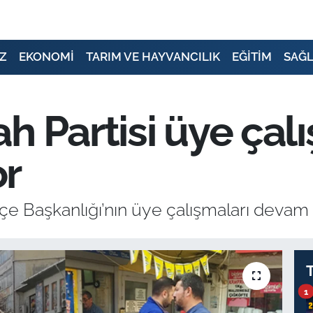
Z
EKONOMİ
TARIM VE HAYVANCILIK
EĞİTİM
SAĞL
h Partisi üye çal
r
lçe Başkanlığı’nın üye çalışmaları devam 
1