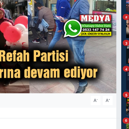
2
3
4
5
-
+
A
A
6