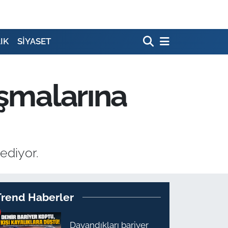
IK
SİYASET
ışmalarına
ediyor.
Trend Haberler
Dayandıkları bariyer