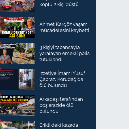
koptu 2 kişi düştü
Ahmet Kargöz yaşam
mücadelesini kaybetti
3 kişiyi tabancayla
yaralayan emekli polis
tutuklandı
İzzetiye İmamı Yusuf
Çapraz, Korudağ'da
ölü bulundu
Arkadaşı tarafından
boş arazide ölü
bulundu
Erikli'deki kazada