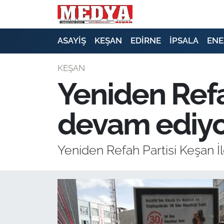
KEŞAN
ASAYİŞ
KEŞAN
EDİRNE
İPSALA
ENE
E-GAZETE
KEŞAN
Yeniden Refa
ASAYİŞ
devam ediyo
SİYASET
GÜNDEM
Yeniden Refah Partisi Keşan İ
EKONOMİ
SAĞLIK
EĞİTİM