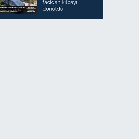
facidan kılpayı
dönüldü