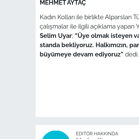
MEHMET AYTAÇ
TÜRKİYE
Kadın Kolları ile birlikte Alparslan
çalışmalar ile ilgili açıklama yapan
Bölge
Selim Uyar
;
“Üye olmak isteyen 
standa bekliyoruz. Halkımızın, pa
Güvenlik
büyümeye devam ediyoruz”
dedi.
Genel
Politika
Flaş Haber
Dış Haberler
Magazin
EDITÖR HAKKINDA