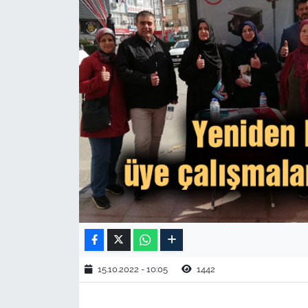
TARIM VE HAYVANCILIK
KÜLTÜR SANAT
RESMİ İLAN
SPOR
YAŞAM
EDİRNE
TEKİRDAĞ
KIRKLARELİ
15.10.2022 - 10:05
1442
ÇANAKKALE