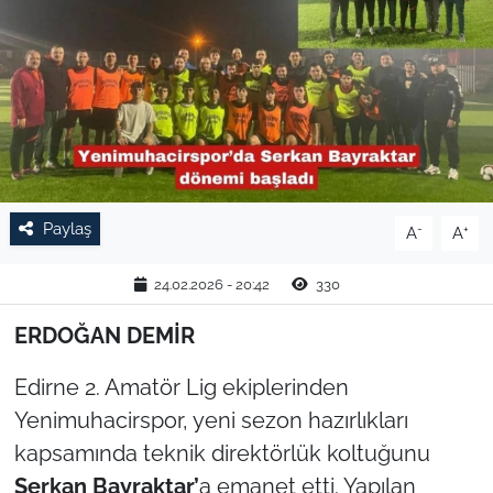
TARIM VE HAYVANCILIK
KÜLTÜR SANAT
RESMİ İLAN
SPOR
Paylaş
-
+
A
A
YAŞAM
24.02.2026 - 20:42
330
EDİRNE
ERDOĞAN DEMİR
TEKİRDAĞ
Edirne 2. Amatör Lig ekiplerinden
Yenimuhacirspor, yeni sezon hazırlıkları
KIRKLARELİ
kapsamında teknik direktörlük koltuğunu
Serkan Bayraktar’
a emanet etti. Yapılan
ÇANAKKALE