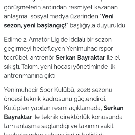
görüşmelerin ardından resmiyet kazanan
TÜRKİYE
anlaşma, sosyal medya üzerinden "
Yeni
sezon, yeni başlangıç
!" başlığıyla duyuruldu.
Bölge
Edirne 2. Amatör Lig'de iddialı bir sezon
Güvenlik
geçirmeyi hedefleyen Yenimuhacirspor,
tecrübeli antrenör
Serkan Bayraktar
ile el
Genel
sıkıştı. Takım, yeni hocası yönetiminde ilk
antrenmanına çıktı.
Politika
Yenimuhacir Spor Kulübü, 2026 sezonu
Flaş Haber
öncesi teknik kadrosunu güçlendirdi.
Dış Haberler
Kulüpten yapılan resmi açıklamada,
Serkan
Bayraktar
ile teknik direktörlük konusunda
Magazin
tam anlaşma sağlandığı ve takımın vakit
kaybetmeden sahaya indiği belirtildi.