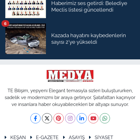
Haberimiz ses getirdi: Belediye
Meclis listesi güncellendi
6
Kazada hayatını kaybedenlerin
sayısı 2'ye yükseldi
TE Bilişim, yepyeni Elegant temasıyla sizleri buluştururken,
sadelik ve modernizmi bir araya getiriyor. Şatafattan kaçınıyor
ve insanlara haber okuyabilecekleri bir altyapı sunuyor.
KEŞAN
E-GAZETE
ASAYİŞ
SİYASET