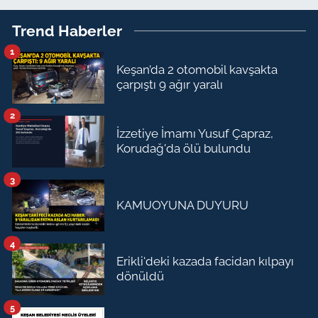
Trend Haberler
1
Keşan’da 2 otomobil kavşakta
çarpıştı 9 ağır yaralı
2
İzzetiye İmamı Yusuf Çapraz,
Korudağ'da ölü bulundu
3
KAMUOYUNA DUYURU
4
Erikli'deki kazada facidan kılpayı
dönüldü
5