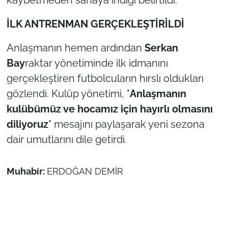
İş Dünyası
İLK ANTRENMAN GERÇEKLEŞTİRİLDİ
Bilim Teknoloji
Anlaşmanın hemen ardından
Serkan
English News
Bay
raktar yönetiminde ilk idmanını
gerçekleştiren futbolcuların hırslı oldukları
Canlı Maç
gözlendi. Kulüp yönetimi, "
Anlaşmanın
Finans
kulübümüz ve hocamız için hayırlı olmasını
diliyoruz
" mesajını paylaşarak yeni sezona
Genel-A
dair umutlarını dile getirdi.
Gündem-Eğitim
Muhabir:
ERDOĞAN DEMİR