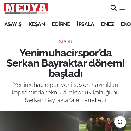
KEŞAN
ASAYİŞ
KEŞAN
EDİRNE
İPSALA
ENEZ
EKO
E-GAZETE
SPOR
Yenimuhacirspor’da
ASAYİŞ
Serkan Bayraktar dönemi
SİYASET
başladı
GÜNDEM
Yenimuhacirspor, yeni sezon hazırlıkları
kapsamında teknik direktörlük koltuğunu
EKONOMİ
Serkan Bayraktar’a emanet etti
SAĞLIK
EĞİTİM