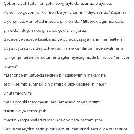
Çok ama çok fazla hemşehri sevgisiyle dolusunuz, biliyoruz.
Kendinize güveniyor ve “Ben bu yükü taşırım!” diyorsunuz. “Başarırım!”
diyorsunuz. Hizmet aşkınızda arş-ı âlemde. Milletvekilliğini ise daha
şimdiden düşünmediğinizi de çok iyi biliyoruz.
Sadece ve sadece kasabanızı ve burada yaşayanların menfaatlerini
düşünüyorsunuz. Seçildikten sonra, ne kendinize nede seçilmeniz
için çalışanlara en ufak bir rantsağlamayacağınızıda biliyoruz. Yanılıyor
muyuz?
Yıllar önce milletvekili seçilen bir ağabeyimin makamına,
tebriklerimizi sunmak için gitmiştik. Bize dediklerini halen
unutamıyorum:
“Yahu çocuklar sormayın, seçilemeseydim yanmıştım!”
“Niçin?” diye sormuştuk.
“Seçim kampanyaları zamanında çok para harcamıştım.
Seçilemeseydim batmıştım!” demişti. (Yani şimdi seçildi de zararlarını