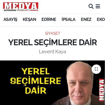
KEŞAN
ASAYİŞ
KEŞAN
EDİRNE
İPSALA
ENEZ
EKO
E-GAZETE
SİYASET
YEREL SEÇİMLERE DAİR
ASAYİŞ
Levent Kaya
SİYASET
GÜNDEM
EKONOMİ
SAĞLIK
EĞİTİM