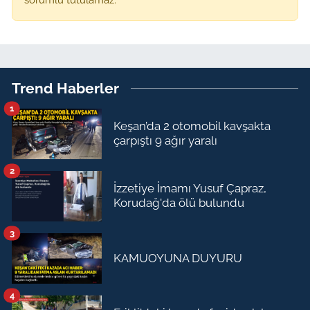
Trend Haberler
1
Keşan’da 2 otomobil kavşakta
çarpıştı 9 ağır yaralı
2
İzzetiye İmamı Yusuf Çapraz,
Korudağ'da ölü bulundu
3
KAMUOYUNA DUYURU
4