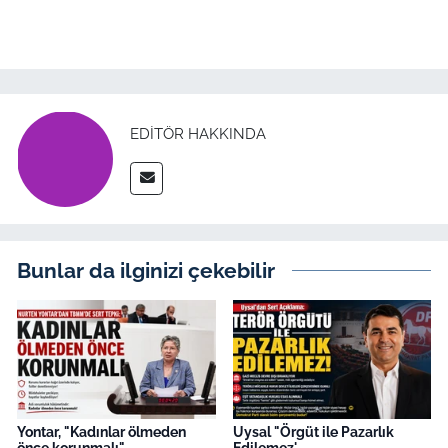
EDITÖR HAKKINDA
Bunlar da ilginizi çekebilir
Yontar, "Kadınlar ölmeden
Uysal "Örgüt ile Pazarlık
önce korunmalı"
Edilemez'