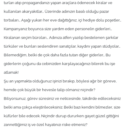
İş Dünyası
turları atıp propagandanızı yapan araçlara ödenecek kiralar ve
kullanılan akaryakıtlar… Üzerinde adınızın basılı olduğu pazar
Bilim Teknoloji
torbaları... Aşağı yukarı her eve dağıttığınız, içi hediye dolu poşetler…
Kampanyanız boyunca size yardım eden personelin giderleri…
English News
Kiralanan seçim büroları… Adınıza atfen yazılıp bestelenen şarkılar
Canlı Maç
türküler ve bunları seslendiren sanatçılar, kaydını yapan stüdyolar…
Bilemediğim, belki de çok daha fazla tutan diğer giderler… Bu
Finans
giderlerin çoğunu da cebinizden karşılayacağınızı bilerek bu işe
atlamak!
Genel-A
Şu an yapmakta olduğunuz işinizi bırakıp, böylesi ağır bir göreve,
hemde çok büyük bir hevesle talip olmanız niçindir?
Gündem-Eğitim
Biliyorsunuz, görev süresiniz ve neticesinde, takdirde edileceksiniz
belki ama çokça eleştirileceksiniz. Belki bazı kendini bilmezler, size
küfürler bile edecek. Niçindir durup dururken gayet güzel gittiğini
zannettiğimiz iş ve özel hayatınızı riske etmeniz?