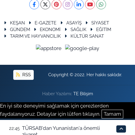
KEŞAN
E-GAZETE
ASAYİŞ
SİYASET
GÜNDEM
EKONOMİ
SAĞLIK
EĞİTİM
TARIM VE HAYVANCILIK
KÜLTÜR SANAT
RSS
Copyright © 2022. Her hakkı saklıdır.
Haber Yazılımı:
TE Bilişim
En iyi site deneyimi sağlamak için çerezlerden
faydalanıyoruz. Detaylar için lütfen tıklayın.
Tamam
TÜRSAB'dan Yunanistan'a önemli
22:45
ziyaret