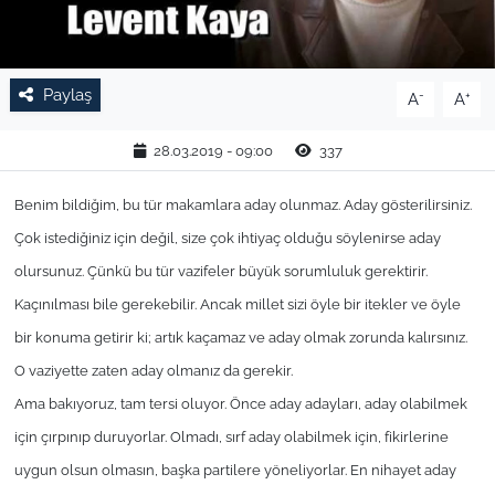
TARIM VE HAYVANCILIK
Paylaş
KÜLTÜR SANAT
-
+
A
A
RESMİ İLAN
28.03.2019 - 09:00
337
Benim bildiğim, bu tür makamlara aday olunmaz. Aday gösterilirsiniz.
SPOR
Çok istediğiniz için değil, size çok ihtiyaç olduğu söylenirse aday
YAŞAM
olursunuz. Çünkü bu tür vazifeler büyük sorumluluk gerektirir.
Kaçınılması bile gerekebilir. Ancak millet sizi öyle bir itekler ve öyle
EDİRNE
bir konuma getirir ki; artık kaçamaz ve aday olmak zorunda kalırsınız.
O vaziyette zaten aday olmanız da gerekir.
TEKİRDAĞ
Ama bakıyoruz, tam tersi oluyor. Önce aday adayları, aday olabilmek
KIRKLARELİ
için çırpınıp duruyorlar. Olmadı, sırf aday olabilmek için, fikirlerine
uygun olsun olmasın, başka partilere yöneliyorlar. En nihayet aday
ÇANAKKALE