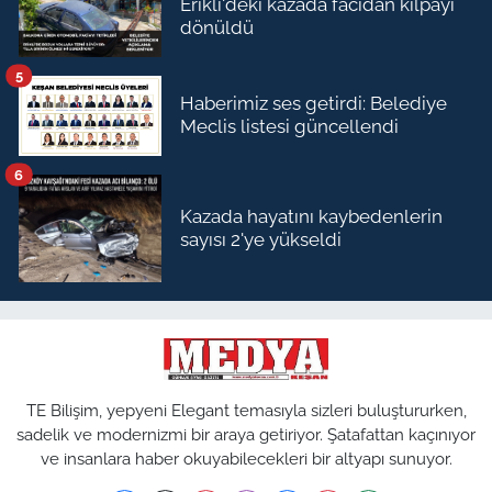
Erikli'deki kazada facidan kılpayı
dönüldü
5
Haberimiz ses getirdi: Belediye
Meclis listesi güncellendi
6
Kazada hayatını kaybedenlerin
sayısı 2'ye yükseldi
TE Bilişim, yepyeni Elegant temasıyla sizleri buluştururken,
sadelik ve modernizmi bir araya getiriyor. Şatafattan kaçınıyor
ve insanlara haber okuyabilecekleri bir altyapı sunuyor.