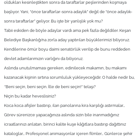
oldukları kesinleştikten sonra da taraftarlar peşlerinden koşmaya
başlıyor. Yani, “önce taraftarlar-sonra adaylık” değil de “önce adaylık-
TÜRKİYE
sonra taraftarlar” geliyor. Bu işte bir yanlışlık yok mu?
Bölge
Tabii eskiden de böyle adaylar vardı ama pek fazla değildiler. Keşan
Belediye Başkanlığı’na zorla aday yaptırılan büyüklerimizi biliyoruz.
Güvenlik
Kendilerine ömür boyu daimi senatörlük verilip de bunu reddeden
devlet adamlarımızın varlığını da biliyoruz.
Genel
Aslında unutulmaması gereken, edinilecek makamın, bu makamı
kazanacak kişinin sırtına sorumluluk yükleyeceğidir. O halde nedir bu,
Politika
‘’Beni seçin, beni seçin. İlle de beni seçin!‘’ telaşı?
Flaş Haber
Niçin bu kadar heveslisiniz?
Koca koca afişler bastırıp, ilan panolarına kira karşılığı astırmalar…
Dış Haberler
Görev sürenizce yapacağınıza aslında sizin bile inanmadığınız
icraatlarınızı anlatan, birinci kalite kuşe kâğıtlara bastırıp dağıttınız
Magazin
kataloglar… Profesyonel animasyonlar içeren filmler… Günlerce şehir