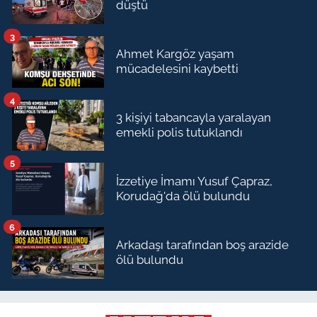
düştü
3
Ahmet Kargöz yaşam
mücadelesini kaybetti
4
3 kişiyi tabancayla yaralayan
emekli polis tutuklandı
5
İzzetiye İmamı Yusuf Çapraz,
Korudağ'da ölü bulundu
6
Arkadaşı tarafından boş arazide
ölü bulundu