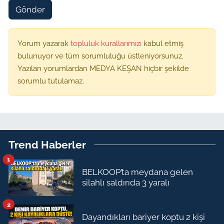
Gönder
Yorum yazarak
topluluk kurallarımızı
kabul etmiş
bulunuyor ve tüm sorumluluğu üstleniyorsunuz.
Yazılan yorumlardan MEDYA KEŞAN hiçbir şekilde
sorumlu tutulamaz.
Trend Haberler
1
BELKOOP’ta meydana gelen
silahlı saldırıda 3 yaralı
2
Dayandıkları bariyer koptu 2 kişi