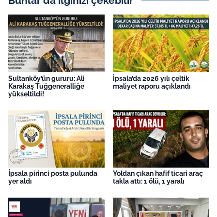
Bunlar da ilginizi çekebilir
Sultanköy’ün gururu: Ali
İpsala’da 2026 yılı çeltik
Karakaş Tuğgeneralliğe
maliyet raporu açıklandı
yükseltildi!
İpsala pirinci posta pulunda
Yoldan çıkan hafif ticari araç
yer aldı
takla attı: 1 ölü, 1 yaralı