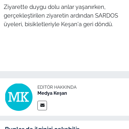
İş Dünyası
Ziyarette duygu dolu anlar yaşanırken,
gerçekleştirilen ziyaretin ardından SARDOS
Bilim Teknoloji
üyeleri, bisikletleriyle Keşan'a geri döndü.
English News
Canlı Maç
Finans
Genel-A
EDITÖR HAKKINDA
Gündem-Eğitim
Medya Keşan