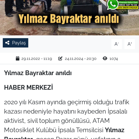
TARIM VE HAYVANCILIK
KÜLTÜR SANAT
RESMİ İLAN
Paylaş
-
+
A
A
SPOR
29.11.2022 - 11:19
24.11.2024 - 20:30
1074
Yılmaz Bayraktar anıldı
YAŞAM
HABER MERKEZİ
EDİRNE
2020 yılı Kasım ayında geçirmiş olduğu trafik
TEKİRDAĞ
kazası nedeniyle hayatını kaybeden İpsalalı
aktivist, sivil toplum gönüllüsü, ATAM
KIRKLARELİ
Motosiklet Kulübü İpsala Temsilcisi
Yılmaz
ÇANAKKALE