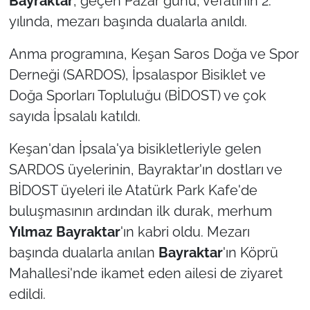
Bayraktar
, geçen Pazar günü, vefatının 2.
yılında, mezarı başında dualarla anıldı.
TÜRKİYE
Anma programına, Keşan Saros Doğa ve Spor
Bölge
Derneği (SARDOS), İpsalaspor Bisiklet ve
Doğa Sporları Topluluğu (BİDOST) ve çok
Güvenlik
sayıda İpsalalı katıldı.
Genel
Keşan'dan İpsala'ya bisikletleriyle gelen
SARDOS üyelerinin, Bayraktar'ın dostları ve
Politika
BİDOST üyeleri ile Atatürk Park Kafe'de
Flaş Haber
buluşmasının ardından ilk durak, merhum
Yılmaz Bayraktar
'ın kabri oldu. Mezarı
Dış Haberler
başında dualarla anılan
Bayraktar
'ın Köprü
Mahallesi'nde ikamet eden ailesi de ziyaret
Magazin
edildi.