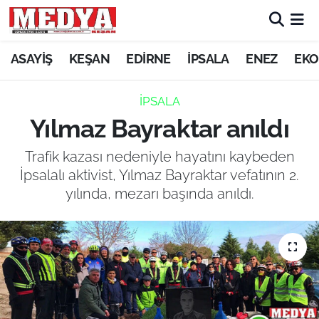
KEŞAN
ASAYİŞ
KEŞAN
EDİRNE
İPSALA
ENEZ
EKO
E-GAZETE
İPSALA
Yılmaz Bayraktar anıldı
ASAYİŞ
Trafik kazası nedeniyle hayatını kaybeden
SİYASET
İpsalalı aktivist, Yılmaz Bayraktar vefatının 2.
yılında, mezarı başında anıldı.
GÜNDEM
EKONOMİ
SAĞLIK
EĞİTİM