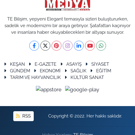
TE Bilişim, yepyeni Elegant temasıyla sizleri buluştururken,
sadelik ve modernizmi bir araya getiriyor. Şatafattan kaçınıyor
ve insanlara haber okuyabilecekleri bir altyapı sunuyor.
KEŞAN
E-GAZETE
ASAYİŞ
SİYASET
GÜNDEM
EKONOMİ
SAĞLIK
EĞİTİM
TARIM VE HAYVANCILIK
KÜLTÜR SANAT
RSS
Copyright © 2022. Her hakkı saklıdır.
Haber Yazılımı:
TE Bilişim