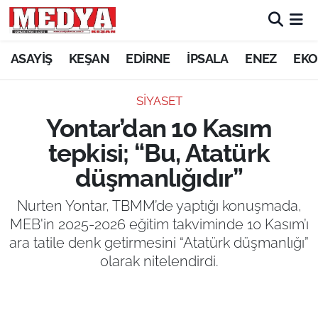
KEŞAN
ASAYİŞ
KEŞAN
EDİRNE
İPSALA
ENEZ
EKO
E-GAZETE
SİYASET
Yontar’dan 10 Kasım
ASAYİŞ
tepkisi; “Bu, Atatürk
SİYASET
düşmanlığıdır”
GÜNDEM
Nurten Yontar, TBMM’de yaptığı konuşmada,
MEB'in 2025-2026 eğitim takviminde 10 Kasım’ı
EKONOMİ
ara tatile denk getirmesini “Atatürk düşmanlığı”
olarak nitelendirdi.
SAĞLIK
EĞİTİM