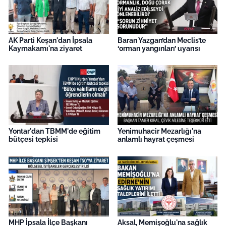
AK Parti Keşan'dan İpsala
Baran Yazgan’dan Meclis’te
Kaymakamı'na ziyaret
‘orman yangınları’ uyarısı
Yontar'dan TBMM'de eğitim
Yenimuhacir Mezarlığı'na
bütçesi tepkisi
anlamlı hayrat çeşmesi
MHP İpsala İlçe Başkanı
Aksal, Memişoğlu'na sağlık