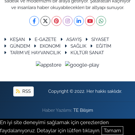
sadelik ve modernizmi bir araya getiriyor. Şatafattan kaçınıyor
ve insanlara haber okuyabilecekleri bir altyapı sunuyor.
KEŞAN
E-GAZETE
ASAYİŞ
SİYASET
GÜNDEM
EKONOMİ
SAĞLIK
EĞİTİM
TARIM VE HAYVANCILIK
KÜLTÜR SANAT
RSS
Copyright © 2022. Her hakkı saklıdır.
Haber Yazılımı:
TE Bilişim
En iyi site deneyimi sağlamak için çerezlerden
faydalanıyoruz. Detaylar için lütfen tıklayın.
Tamam