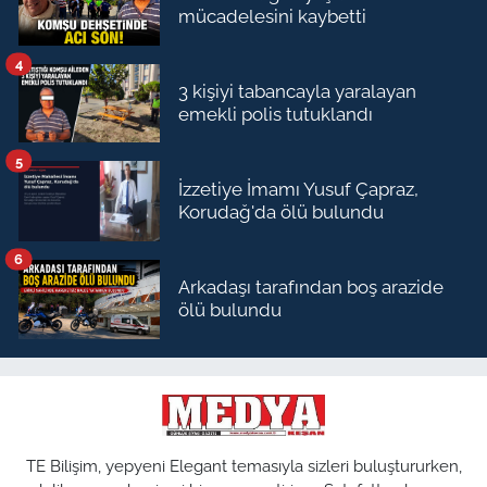
mücadelesini kaybetti
4
3 kişiyi tabancayla yaralayan
emekli polis tutuklandı
5
İzzetiye İmamı Yusuf Çapraz,
Korudağ'da ölü bulundu
6
Arkadaşı tarafından boş arazide
ölü bulundu
TE Bilişim, yepyeni Elegant temasıyla sizleri buluştururken,