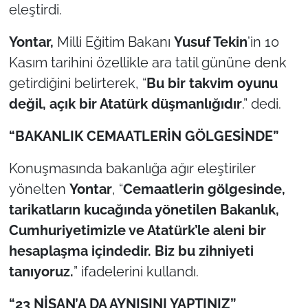
İş Dünyası
eleştirdi.
Bilim Teknoloji
Yontar,
Milli Eğitim Bakanı
Yusuf Tekin
’in 10
Kasım tarihini özellikle ara tatil gününe denk
English News
getirdiğini belirterek, “
Bu bir takvim oyunu
değil, açık bir Atatürk düşmanlığıdır
.” dedi.
Canlı Maç
“BAKANLIK CEMAATLERİN GÖLGESİNDE”
Finans
Konuşmasında bakanlığa ağır eleştiriler
Genel-A
yönelten
Yontar
, “
Cemaatlerin gölgesinde,
tarikatların kucağında yönetilen Bakanlık,
Gündem-Eğitim
Cumhuriyetimizle ve Atatürk’le aleni bir
hesaplaşma içindedir. Biz bu zihniyeti
tanıyoruz.
” ifadelerini kullandı.
“23 NİSAN’A DA AYNISINI YAPTINIZ”