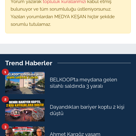
Yorum yazarak
topluluk kurallarımızı
kabul etmiş
bulunuyor ve tüm sorumluluğu üstleniyorsunuz.
Yazılan yorumlardan MEDYA KEŞAN hiçbir şekilde
sorumlu tutulamaz.
Trend Haberler
1
BELKOOP’ta meydana gelen
silahlı saldırıda 3 yaralı
2
Dayandıkları bariyer koptu 2 kişi
düştü
3
Ahmet Kargöz yaşam