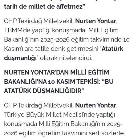
tarih de millet de affetmez”
TÜRKİYE
CHP Tekirdağ Milletvekili
Nurten Yontar
,
TBMM’de yaptığı konuşmada, Milli Eğitim
Bölge
Bakanlığı’nın 2025-2026 eğitim takviminde 10
Güvenlik
Kasım’ı ara tatile denk getirmesini “
Atatürk
düşmanlığı
” olarak nitelendirdi.
Genel
NURTEN YONTAR’DAN MİLLİ EĞİTİM
Politika
BAKANLIĞI’NA 10 KASIM TEPKİSİ: “BU
ATATÜRK DÜŞMANLIĞIDIR”
Flaş Haber
CHP Tekirdağ Milletvekili
Nurten Yontar
,
Dış Haberler
Türkiye Büyük Millet Meclisi’nde yaptığı
konuşmada Milli Eğitim Bakanlığı’nın 2025-
Magazin
2026 eğitim öğretim takvimini sert sözlerle