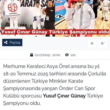
TARIM VE HAYVANCILIK
KÜLTÜR SANAT
RESMİ İLAN
Paylaş
-
+
A
A
SPOR
22.07.2025 - 12:00
102
YAŞAM
Merhume Karateci Asya Önel anısına bu yıl
EDİRNE
18-20 Temmuz 2025 tarihleri arasında Çorlu’da
düzenlenen Türkiye Minikler Karate
TEKİRDAĞ
Şampiyonasında yarışan Önder Can Spor
Kulübü sporcusu
Yusuf Çınar Günay
Türkiye
KIRKLARELİ
Şampiyonu oldu.
ÇANAKKALE