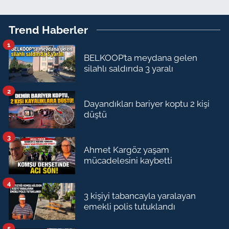
Trend Haberler
1
BELKOOP’ta meydana gelen
silahlı saldırıda 3 yaralı
2
Dayandıkları bariyer koptu 2 kişi
düştü
3
Ahmet Kargöz yaşam
mücadelesini kaybetti
4
3 kişiyi tabancayla yaralayan
emekli polis tutuklandı
5