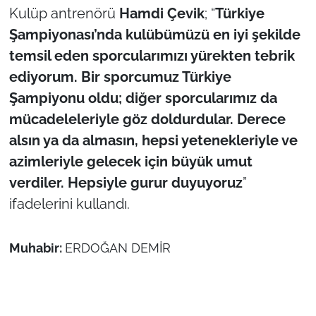
Kulüp antrenörü
Hamdi Çevik
; “
Türkiye
Şampiyonası’nda kulübümüzü en iyi şekilde
TÜRKİYE
temsil eden sporcularımızı yürekten tebrik
Bölge
ediyorum. Bir sporcumuz Türkiye
Şampiyonu oldu; diğer sporcularımız da
Güvenlik
mücadeleleriyle göz doldurdular. Derece
alsın ya da almasın, hepsi yetenekleriyle ve
Genel
azimleriyle gelecek için büyük umut
Politika
verdiler. Hepsiyle gurur duyuyoruz
”
ifadelerini kullandı.
Flaş Haber
Muhabir:
ERDOĞAN DEMİR
Dış Haberler
Magazin