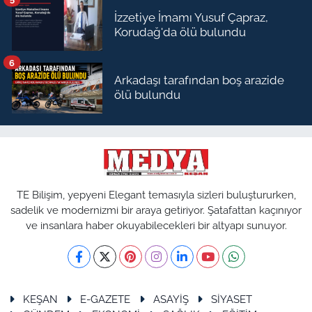
İzzetiye İmamı Yusuf Çapraz,
Korudağ'da ölü bulundu
6
Arkadaşı tarafından boş arazide
ölü bulundu
TE Bilişim, yepyeni Elegant temasıyla sizleri buluştururken,
sadelik ve modernizmi bir araya getiriyor. Şatafattan kaçınıyor
ve insanlara haber okuyabilecekleri bir altyapı sunuyor.
KEŞAN
E-GAZETE
ASAYİŞ
SİYASET