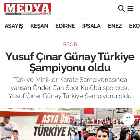
KEŞAN
ASAYİŞ
KEŞAN
EDİRNE
İPSALA
ENEZ
EKO
E-GAZETE
SPOR
Yusuf Çınar Günay Türkiye
ASAYİŞ
Şampiyonu oldu
SİYASET
Türkiye Minikler Karate Şampiyonasında
yarışan Önder Can Spor Kulübü sporcusu
GÜNDEM
Yusuf Çınar Günay Türkiye Şampiyonu oldu
EKONOMİ
SAĞLIK
EĞİTİM