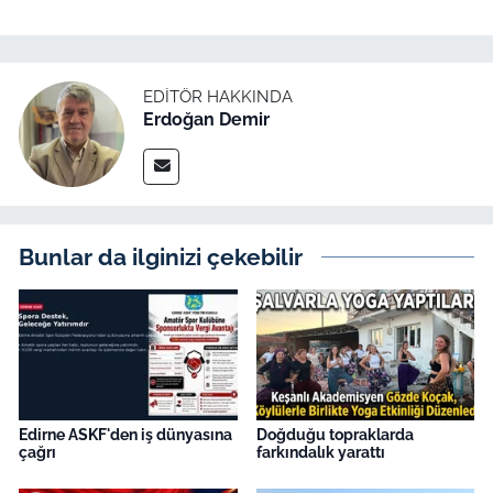
İş Dünyası
Bilim Teknoloji
EDITÖR HAKKINDA
Erdoğan Demir
English News
Canlı Maç
Finans
Bunlar da ilginizi çekebilir
Genel-A
Gündem-Eğitim
Edirne ASKF'den iş dünyasına
Doğduğu topraklarda
çağrı
farkındalık yarattı