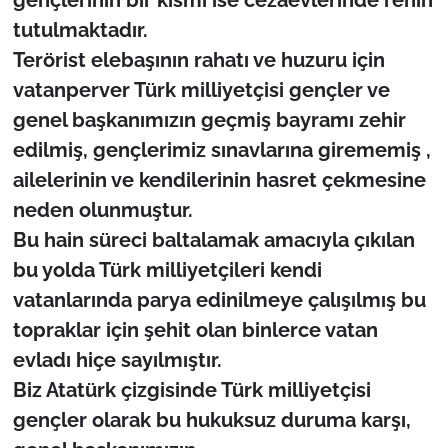
İş Dünyası
tutulmaktadır.
Terörist elebaşının rahatı ve huzuru için
Bilim Teknoloji
vatanperver Türk milliyetçisi gençler ve
English News
genel başkanımızın geçmiş bayramı zehir
edilmiş, gençlerimiz sınavlarına girememiş ,
Canlı Maç
ailelerinin ve kendilerinin hasret çekmesine
neden olunmuştur.
Finans
Bu hain süreci baltalamak amacıyla çıkılan
Genel-A
bu yolda Türk milliyetçileri kendi
vatanlarında parya edinilmeye çalışılmış bu
Gündem-Eğitim
topraklar için şehit olan binlerce vatan
evladı hiçe sayılmıştır.
Biz Atatürk çizgisinde Türk milliyetçisi
gençler olarak bu hukuksuz duruma karşı,