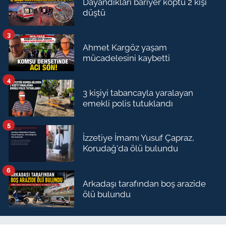
Dayandıkları bariyer koptu 2 kişi
düştü
3
Ahmet Kargöz yaşam
mücadelesini kaybetti
4
3 kişiyi tabancayla yaralayan
emekli polis tutuklandı
5
İzzetiye İmamı Yusuf Çapraz,
Korudağ'da ölü bulundu
6
Arkadaşı tarafından boş arazide
ölü bulundu