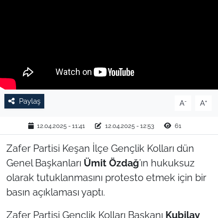
TARIM VE HAYVANCILIK
KÜLTÜR SANAT
RESMİ İLAN
SPOR
Paylaş
-
+
A
A
YAŞAM
12.04.2025 - 11:41
12.04.2025 - 12:53
61
EDİRNE
Zafer Partisi Keşan İlçe Gençlik Kolları dün
Genel Başkanları
Ümit Özdağ
’ın hukuksuz
TEKİRDAĞ
olarak tutuklanmasını protesto etmek için bir
basın açıklaması yaptı.
KIRKLARELİ
Zafer Partisi Gençlik Kolları Başkanı
Kubilay
ÇANAKKALE