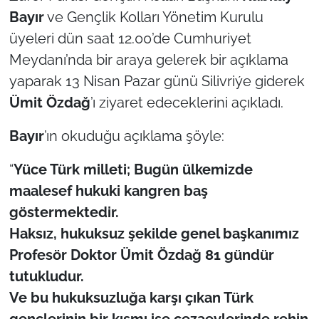
Bayır
ve Gençlik Kolları Yönetim Kurulu
TÜRKİYE
üyeleri dün saat 12.00’de Cumhuriyet
Meydanı’nda bir araya gelerek bir açıklama
Bölge
yaparak 13 Nisan Pazar günü Silivriýe giderek
Ümit Özdağ
’ı ziyaret edeceklerini açıkladı.
Güvenlik
Bayır
’ın okuduğu açıklama şöyle:
Genel
“
Yüce Türk milleti;
Bugün ülkemizde
Politika
maalesef hukuki kangren baş
göstermektedir.
Flaş Haber
Haksız, hukuksuz şekilde genel başkanımız
Dış Haberler
Profesör Doktor Ümit Özdağ 81 gündür
tutukludur.
Magazin
Ve bu hukuksuzluğa karşı çıkan Türk
gençlerinin bir kısmı ise cezaevlerinde rehin