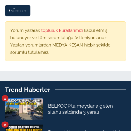
Gönder
Yorum yazarak
topluluk kurallarımızı
kabul etmiş
bulunuyor ve tüm sorumluluğu üstleniyorsunuz.
Yazılan yorumlardan MEDYA KEŞAN hiçbir şekilde
sorumlu tutulamaz.
Trend Haberler
1
BELKOOP’ta meydana gelen
silahlı saldırıda 3 yaralı
2