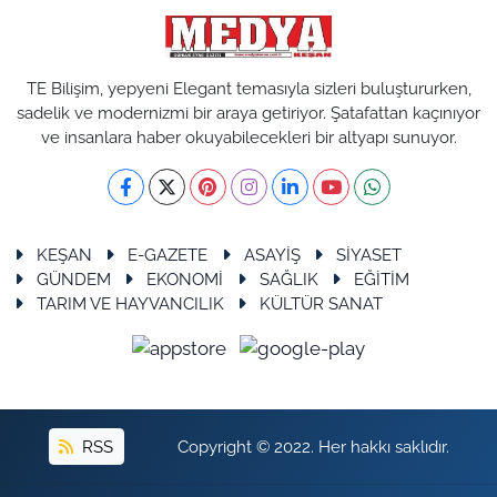
TE Bilişim, yepyeni Elegant temasıyla sizleri buluştururken,
sadelik ve modernizmi bir araya getiriyor. Şatafattan kaçınıyor
ve insanlara haber okuyabilecekleri bir altyapı sunuyor.
KEŞAN
E-GAZETE
ASAYİŞ
SİYASET
GÜNDEM
EKONOMİ
SAĞLIK
EĞİTİM
TARIM VE HAYVANCILIK
KÜLTÜR SANAT
RSS
Copyright © 2022. Her hakkı saklıdır.