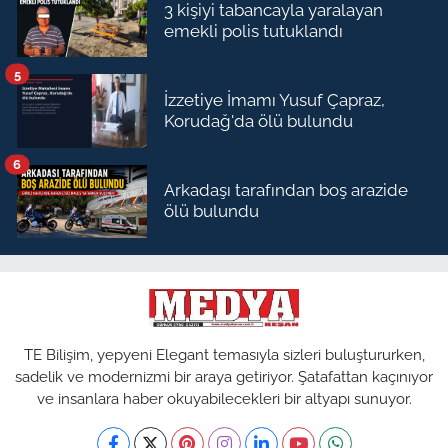
3 kişiyi tabancayla yaralayan
emekli polis tutuklandı
5
İzzetiye İmamı Yusuf Çapraz,
Korudağ'da ölü bulundu
6
Arkadaşı tarafından boş arazide
ölü bulundu
TE Bilişim, yepyeni Elegant temasıyla sizleri buluştururken,
sadelik ve modernizmi bir araya getiriyor. Şatafattan kaçınıyor
ve insanlara haber okuyabilecekleri bir altyapı sunuyor.