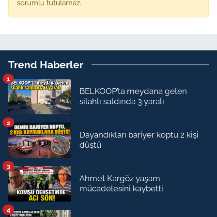
sorumlu tutulamaz.
Trend Haberler
1
BELKOOP’ta meydana gelen
silahlı saldırıda 3 yaralı
2
Dayandıkları bariyer koptu 2 kişi
düştü
3
Ahmet Kargöz yaşam
mücadelesini kaybetti
4