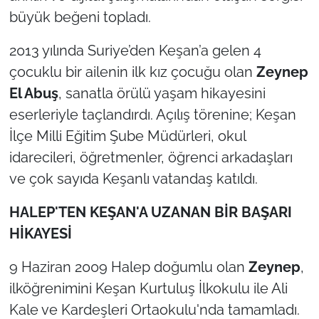
İş Dünyası
büyük beğeni topladı.
Bilim Teknoloji
2013 yılında Suriye’den Keşan’a gelen 4
çocuklu bir ailenin ilk kız çocuğu olan
Zeynep
English News
El Abuş
, sanatla örülü yaşam hikayesini
eserleriyle taçlandırdı. Açılış törenine; Keşan
Canlı Maç
İlçe Milli Eğitim Şube Müdürleri, okul
Finans
idarecileri, öğretmenler, öğrenci arkadaşları
ve çok sayıda Keşanlı vatandaş katıldı.
Genel-A
HALEP'TEN KEŞAN'A UZANAN BİR BAŞARI
Gündem-Eğitim
HİKAYESİ
9 Haziran 2009 Halep doğumlu olan
Zeynep
,
ilköğrenimini Keşan Kurtuluş İlkokulu ile Ali
Kale ve Kardeşleri Ortaokulu'nda tamamladı.