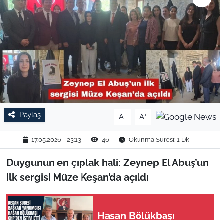
TARIM VE HAYVANCILIK
KÜLTÜR SANAT
RESMİ İLAN
SPOR
Paylaş
-
+
A
A
YAŞAM
17.05.2026 - 23:13
46
Okunma Süresi: 1 Dk
EDİRNE
Duygunun en çıplak hali: Zeynep El Abuş’un
TEKİRDAĞ
ilk sergisi Müze Keşan’da açıldı
KIRKLARELİ
Hasan Bölükbaşı
ÇANAKKALE