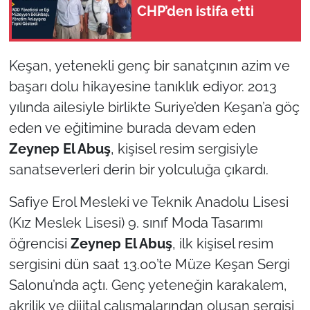
CHP’den istifa etti
TÜRKİYE
Keşan, yetenekli genç bir sanatçının azim ve
Bölge
başarı dolu hikayesine tanıklık ediyor. 2013
Güvenlik
yılında ailesiyle birlikte Suriye’den Keşan’a göç
eden ve eğitimine burada devam eden
Genel
Zeynep El Abuş
, kişisel resim sergisiyle
sanatseverleri derin bir yolculuğa çıkardı.
Politika
Safiye Erol Mesleki ve Teknik Anadolu Lisesi
Flaş Haber
(Kız Meslek Lisesi) 9. sınıf Moda Tasarımı
öğrencisi
Zeynep El Abuş
, ilk kişisel resim
Dış Haberler
sergisini dün saat 13.00’te Müze Keşan Sergi
Magazin
Salonu’nda açtı. Genç yeteneğin karakalem,
akrilik ve dijital çalışmalarından oluşan sergisi