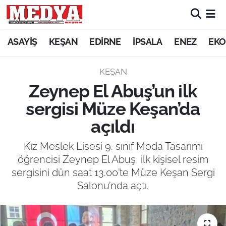
KEŞAN
ASAYİŞ
KEŞAN
EDİRNE
İPSALA
ENEZ
EKO
E-GAZETE
KEŞAN
Zeynep El Abuş’un ilk
ASAYİŞ
sergisi Müze Keşan’da
SİYASET
açıldı
GÜNDEM
Kız Meslek Lisesi 9. sınıf Moda Tasarımı
öğrencisi Zeynep El Abuş, ilk kişisel resim
EKONOMİ
sergisini dün saat 13.00’te Müze Keşan Sergi
Salonu’nda açtı.
SAĞLIK
EĞİTİM