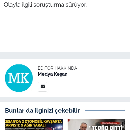
İş Dünyası
Olayla ilgili soruşturma sürüyor.
Bilim Teknoloji
English News
Canlı Maç
Finans
EDITÖR HAKKINDA
Medya Keşan
Genel-A
Gündem-Eğitim
Bunlar da ilginizi çekebilir