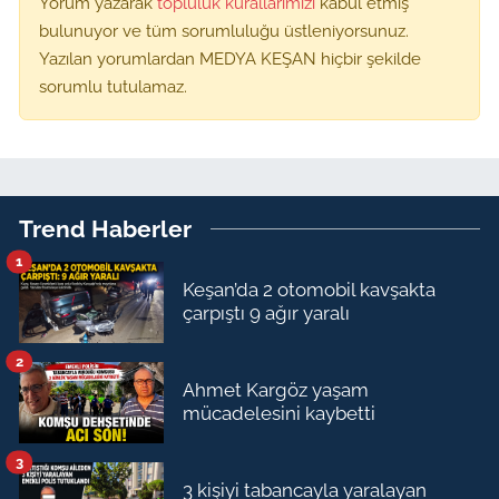
Yorum yazarak
topluluk kurallarımızı
kabul etmiş
bulunuyor ve tüm sorumluluğu üstleniyorsunuz.
Yazılan yorumlardan MEDYA KEŞAN hiçbir şekilde
sorumlu tutulamaz.
Trend Haberler
1
Keşan’da 2 otomobil kavşakta
çarpıştı 9 ağır yaralı
2
Ahmet Kargöz yaşam
mücadelesini kaybetti
3
3 kişiyi tabancayla yaralayan