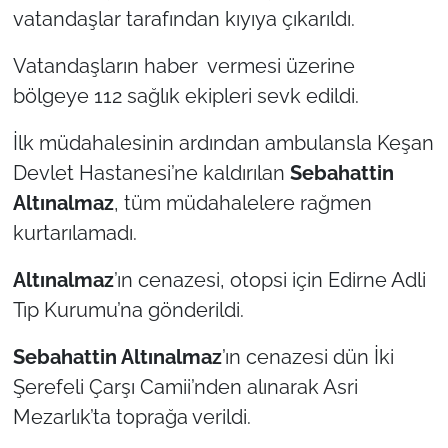
vatandaşlar tarafından kıyıya çıkarıldı.
TÜRKİYE
Vatandaşların haber vermesi üzerine
bölgeye 112 sağlık ekipleri sevk edildi.
Bölge
İlk müdahalesinin ardından ambulansla Keşan
Güvenlik
Devlet Hastanesi’ne kaldırılan
Sebahattin
Genel
Altınalmaz
, tüm müdahalelere rağmen
kurtarılamadı.
Politika
Altınalmaz
’ın cenazesi, otopsi için Edirne Adli
Flaş Haber
Tıp Kurumu’na gönderildi.
Dış Haberler
Sebahattin Altınalmaz
’ın cenazesi dün İki
Şerefeli Çarşı Camii’nden alınarak Asri
Magazin
Mezarlık’ta toprağa verildi.