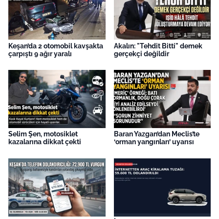
Keşan’da 2 otomobil kavşakta
Akalın: "Tehdit Bitti" demek
çarpıştı 9 ağır yaralı
gerçekçi değildir
Selim Şen, motosiklet
Baran Yazgan’dan Meclis’te
kazalarına dikkat çekti
‘orman yangınları’ uyarısı