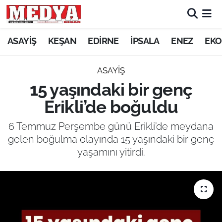
KEŞAN
ASAYİŞ
KEŞAN
EDİRNE
İPSALA
ENEZ
EKO
E-GAZETE
ASAYİŞ
15 yaşındaki bir genç
ASAYİŞ
Erikli’de boğuldu
SİYASET
6 Temmuz Perşembe günü Erikli’de meydana
gelen boğulma olayında 15 yaşındaki bir genç
GÜNDEM
yaşamını yitirdi.
EKONOMİ
SAĞLIK
EĞİTİM