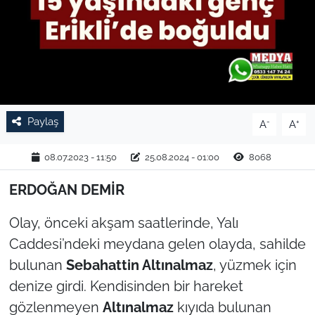
TARIM VE HAYVANCILIK
KÜLTÜR SANAT
RESMİ İLAN
Paylaş
-
+
A
A
SPOR
08.07.2023 - 11:50
25.08.2024 - 01:00
8068
YAŞAM
ERDOĞAN DEMİR
EDİRNE
Olay, önceki akşam saatlerinde, Yalı
TEKİRDAĞ
Caddesi’ndeki meydana gelen olayda, sahilde
bulunan
Sebahattin Altınalmaz
, yüzmek için
KIRKLARELİ
denize girdi. Kendisinden bir hareket
gözlenmeyen
Altınalmaz
kıyıda bulunan
ÇANAKKALE