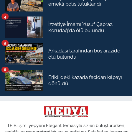
emekli polis tutuklandı
4
İzzetiye İmamı Yusuf Çapraz,
Korudağ'da ölü bulundu
5
Arkadaşı tarafından boş arazide
ölü bulundu
6
Erikli'deki kazada facidan kılpayı
dönüldü
TE Bilişim, yepyeni Elegant temasıyla sizleri buluştururken,
sadelik ve modernizmi bir araya getiriyor. Şatafattan kaçınıyor