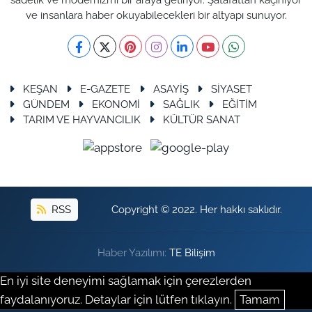
ve insanlara haber okuyabilecekleri bir altyapı sunuyor.
KEŞAN
E-GAZETE
ASAYİŞ
SİYASET
GÜNDEM
EKONOMİ
SAĞLIK
EĞİTİM
TARIM VE HAYVANCILIK
KÜLTÜR SANAT
RSS
Copyright © 2022. Her hakkı saklıdır.
Haber Yazılımı:
TE Bilişim
En iyi site deneyimi sağlamak için çerezlerden
faydalanıyoruz. Detaylar için lütfen tıklayın.
Tamam