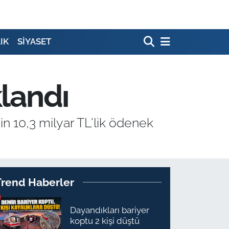
IK
SİYASET
klandı
in 10,3 milyar TL'lik ödenek
Trend Haberler
Dayandıkları bariyer
koptu 2 kişi düştü