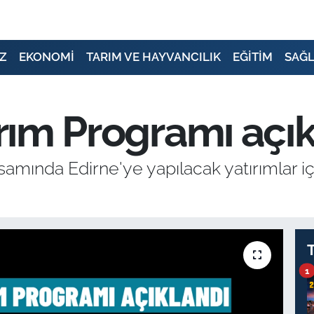
Z
EKONOMİ
TARIM VE HAYVANCILIK
EĞİTİM
SAĞL
ırım Programı açı
samında Edirne'ye yapılacak yatırımlar iç
1