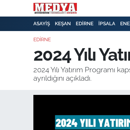
KEŞAN
ASAYİŞ
KEŞAN
EDİRNE
İPSALA
ENE
E-GAZETE
EDİRNE
2024 Yılı Yat
ASAYİŞ
SİYASET
2024 Yılı Yatırım Programı kap
ayrıldığını açıkladı.
GÜNDEM
EKONOMİ
SAĞLIK
EĞİTİM