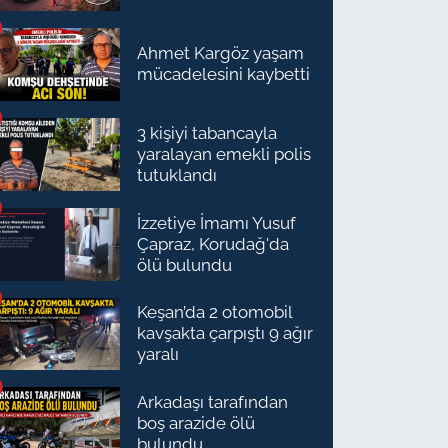
Ahmet Kargöz yaşam
mücadelesini kaybetti
3 kişiyi tabancayla
yaralayan emekli polis
tutuklandı
İzzetiye İmamı Yusuf
Çapraz, Korudağ'da
ölü bulundu
Keşan’da 2 otomobil
kavşakta çarpıştı 9 ağır
yaralı
Arkadaşı tarafından
boş arazide ölü
bulundu