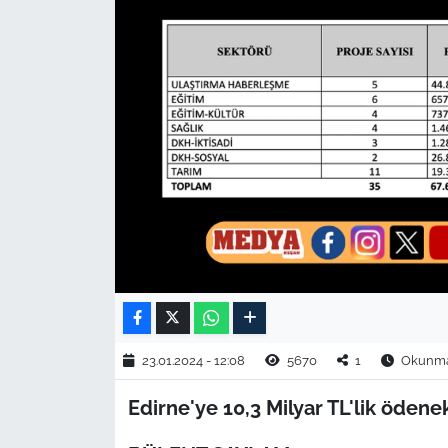
TARIM VE HAYVANCILIK
KÜLTÜR SANAT
RESMİ İLAN
SPOR
YAŞAM
EDİRNE
TEKİRDAĞ
23.01.2024 - 12:08
5670
1
Okunma 
KIRKLARELİ
Edirne'ye 10,3 Milyar TL'lik ödenek
ÇANAKKALE