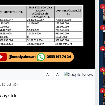
2
3
4
5
-
+
A
A
Süresi: 3 Dk
6
 ayrıldı