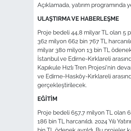
İş Dünyası
Açıklamada, yatırım programında yer 
Bilim Teknoloji
ULAŞTIRMA VE HABERLEŞME
Proje bedeli 44,8 milyar TL olan 5 p
English News
362 milyon 662 bin 767 TL harcanıld
Canlı Maç
milyar 380 milyon 13 bin TL ödenek
İstanbul ve Edirne-Kırklareli arasın
Finans
Kapıkule Hızlı Tren Projesi'nin de
ve Edirne-Hasköy-Kırklareli arasın
Genel-A
gerçekleştirilecek.
Gündem-Eğitim
EĞİTİM
Proje bedeli 657,7 milyon TL olan 6
186 bin TL harcanıldı. 2024 Yılı Ya
bin TL ödenek ayrıldı. Bu projeler k