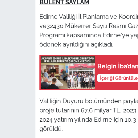
BÜLENT SAYLAM
TÜRKİYE
Edirne Valiliği İl Planlama ve Koor
ve32430 Mükerrer Sayılı Resmî Gaze
Bölge
Programı kapsamında Edirne'ye yapıl
ödenek ayrıldığını açıkladı.
Güvenlik
Genel
Belgin İba’dan
Politika
İçeriği Görüntül
Flaş Haber
Valiliğin Duyuru bölümünden paylaşı
Dış Haberler
proje tutarının 67,6 milyar TL, 2023 
2024 yatırım yılında Edirne için 10,3
Magazin
görüldü.