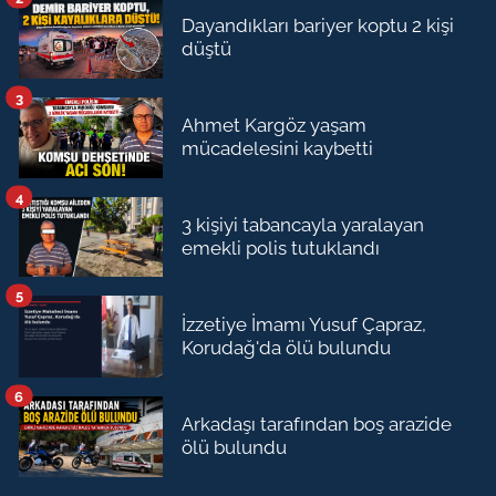
Dayandıkları bariyer koptu 2 kişi
düştü
3
Ahmet Kargöz yaşam
mücadelesini kaybetti
4
3 kişiyi tabancayla yaralayan
emekli polis tutuklandı
5
İzzetiye İmamı Yusuf Çapraz,
Korudağ'da ölü bulundu
6
Arkadaşı tarafından boş arazide
ölü bulundu