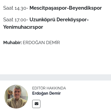
Saat 14.30-
Mescitpaşaspor-Beyendikspor
TÜRKİYE
Saat 17.00-
Uzunköprü Dereköyspor-
Bölge
Yenimuhacırspor
Güvenlik
Muhabir:
ERDOĞAN DEMİR
Genel
Politika
Flaş Haber
Dış Haberler
EDITÖR HAKKINDA
Erdoğan Demir
Magazin