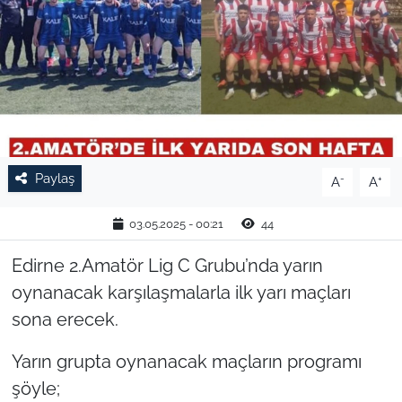
TARIM VE HAYVANCILIK
KÜLTÜR SANAT
RESMİ İLAN
SPOR
Paylaş
-
+
A
A
YAŞAM
03.05.2025 - 00:21
44
EDİRNE
Edirne 2.Amatör Lig C Grubu’nda yarın
oynanacak karşılaşmalarla ilk yarı maçları
TEKİRDAĞ
sona erecek.
KIRKLARELİ
Yarın grupta oynanacak maçların programı
şöyle;
ÇANAKKALE