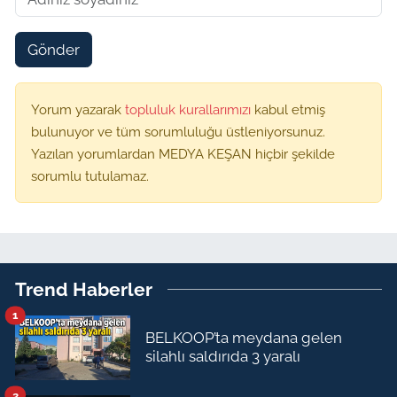
Gönder
Yorum yazarak
topluluk kurallarımızı
kabul etmiş
bulunuyor ve tüm sorumluluğu üstleniyorsunuz.
Yazılan yorumlardan MEDYA KEŞAN hiçbir şekilde
sorumlu tutulamaz.
Trend Haberler
1
BELKOOP’ta meydana gelen
silahlı saldırıda 3 yaralı
2