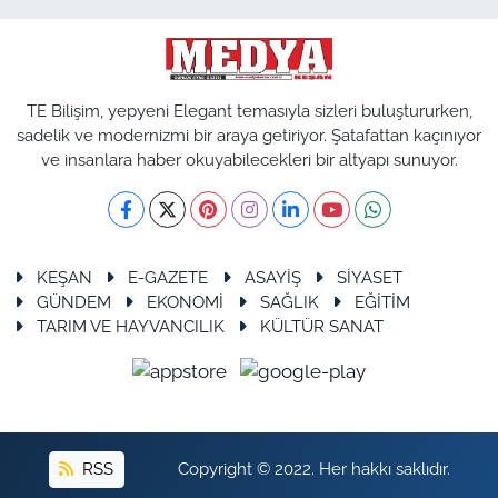
TE Bilişim, yepyeni Elegant temasıyla sizleri buluştururken,
sadelik ve modernizmi bir araya getiriyor. Şatafattan kaçınıyor
ve insanlara haber okuyabilecekleri bir altyapı sunuyor.
KEŞAN
E-GAZETE
ASAYİŞ
SİYASET
GÜNDEM
EKONOMİ
SAĞLIK
EĞİTİM
TARIM VE HAYVANCILIK
KÜLTÜR SANAT
RSS
Copyright © 2022. Her hakkı saklıdır.