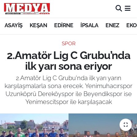
KEŞAN
ASAYİŞ
KEŞAN
EDİRNE
İPSALA
ENEZ
EKO
E-GAZETE
SPOR
2.Amatör Lig C Grubu’nda
ASAYİŞ
ilk yarı sona eriyor
SİYASET
2.Amatör Lig C Grubu'nda ilk yarı yarın
karşılaşmalarla sona erecek. Yenimuhacırspor
GÜNDEM
Uzunköprü Dereköyspor ile Beyendikspor ise
Yenimescitspor ile karşılaşacak
EKONOMİ
SAĞLIK
EĞİTİM