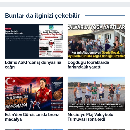
İş Dünyası
Bunlar da ilginizi çekebilir
Bilim Teknoloji
English News
Canlı Maç
Finans
Edirne ASKF'den iş dünyasına
Doğduğu topraklarda
çağrı
farkındalık yarattı
Genel-A
Gündem-Eğitim
Eslin'den Gürcistan'da bronz
Mecidiye Plaj Voleybolu
madalya
Turnuvası sona erdi