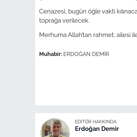
Cenazesi, bugün öğle vakti kılınac
TÜRKİYE
toprağa verilecek.
Bölge
Merhuma Allah’tan rahmet; ailesi ile 
Güvenlik
Muhabir:
ERDOĞAN DEMİR
Genel
Politika
Flaş Haber
Dış Haberler
EDITÖR HAKKINDA
Magazin
Erdoğan Demir