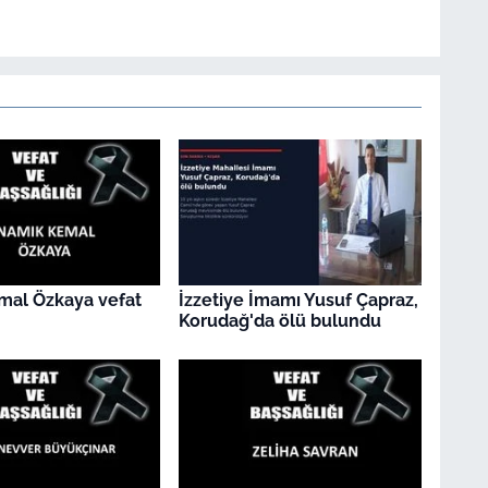
mal Özkaya vefat
İzzetiye İmamı Yusuf Çapraz,
Korudağ'da ölü bulundu