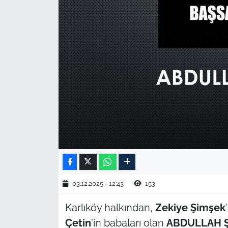
TARIM VE HAYVANCILIK
KÜLTÜR SANAT
RESMİ İLAN
SPOR
YAŞAM
EDİRNE
TEKİRDAĞ
03.12.2025 - 12:43
153
KIRKLARELİ
Karlıköy halkından,
Zekiye Şimşek
Çetin
’in babaları olan
ABDULLAH 
ÇANAKKALE