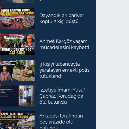
Dayandıkları bariyer
koptu 2 kişi düştü
Ahmet Kargöz yaşam
mücadelesini kaybetti
3 kişiyi tabancayla
yaralayan emekli polis
tutuklandı
İzzetiye İmamı Yusuf
Çapraz, Korudağ'da
ölü bulundu
Arkadaşı tarafından
boş arazide ölü
bulundu