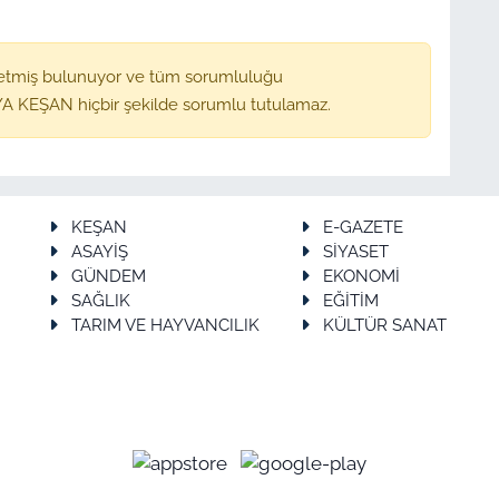
etmiş bulunuyor ve tüm sorumluluğu
A KEŞAN hiçbir şekilde sorumlu tutulamaz.
KEŞAN
E-GAZETE
ASAYİŞ
SİYASET
GÜNDEM
EKONOMİ
SAĞLIK
EĞİTİM
TARIM VE HAYVANCILIK
KÜLTÜR SANAT