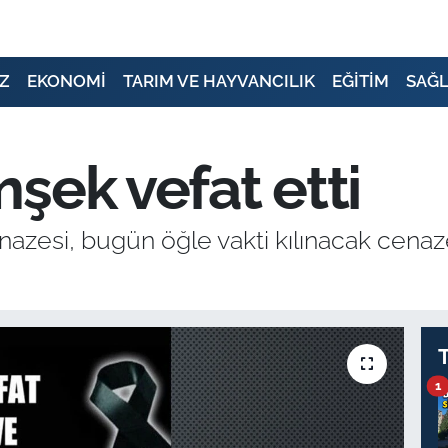
Z
EKONOMİ
TARIM VE HAYVANCILIK
EĞİTİM
SAĞL
şek vefat etti
nazesi, bugün öğle vakti kılınacak cena
1