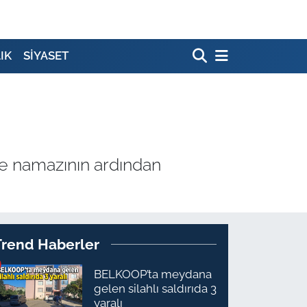
IK
SİYASET
ze namazının ardından
Trend Haberler
BELKOOP’ta meydana
gelen silahlı saldırıda 3
yaralı