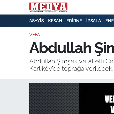
KEŞAN
ASAYİŞ
KEŞAN
EDİRNE
İPSALA
ENE
E-GAZETE
VEFAT
Abdullah Şim
ASAYİŞ
SİYASET
Abdullah Şimşek vefat etti.Ce
Karlıköy’de toprağa verilecek.
GÜNDEM
EKONOMİ
SAĞLIK
EĞİTİM