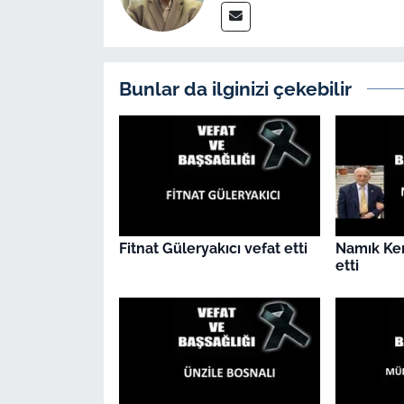
İş Dünyası
Bilim Teknoloji
Bunlar da ilginizi çekebilir
English News
Canlı Maç
Finans
Genel-A
Fitnat Güleryakıcı vefat etti
Namık Ke
etti
Gündem-Eğitim