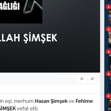
2
3
4
5
-
+
A
A
6
’in eşi, merhum
Hasan Şimşek
ve
Fehime
ŞİMŞEK
vefat etti.