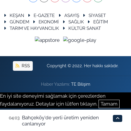
KEŞAN
E-GAZETE
ASAYİŞ
SİYASET
GÜNDEM
EKONOMİ
SAĞLIK
EĞİTİM
TARIM VE HAYVANCILIK
KÜLTÜR SANAT
RSS
Copyright © 2022. Her hakkı saklıdır.
Haber Yazılımı:
TE Bilişim
En iyi site deneyimi sağlamak için çerezlerden
faydalanıyoruz. Detaylar için lütfen tıklayın.
Tamam
Bahçeköy'de yerli üretim yeniden
04:03
canlanıyor