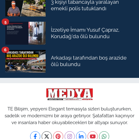
3 kişiyi tabancayla yaralayan
emekli polis tutuklandı
5
İzzetiye İmamı Yusuf Çapraz,
Korudağ'da ölü bulundu
6
Arkadaşı tarafından boş arazide
ölü bulundu
TE Bilişim, yepyeni Elegant temasıyla sizleri buluştururken,
sadelik ve modernizmi bir araya getiriyor. Şatafattan kaçınıyor
ve insanlara haber okuyabilecekleri bir altyapı sunuyor.