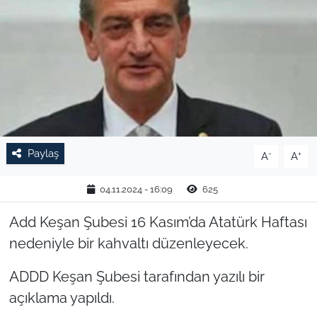
TARIM VE HAYVANCILIK
KÜLTÜR SANAT
RESMİ İLAN
SPOR
Paylaş
-
+
A
A
YAŞAM
04.11.2024 - 16:09
625
EDİRNE
Add Keşan Şubesi 16 Kasım’da Atatürk Haftası
nedeniyle bir kahvaltı düzenleyecek.
TEKİRDAĞ
ADDD Keşan Şubesi tarafından yazılı bir
KIRKLARELİ
açıklama yapıldı.
ÇANAKKALE