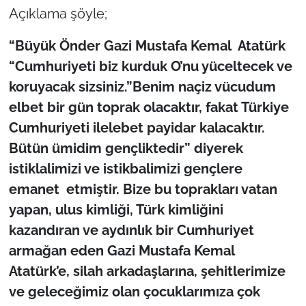
Açıklama şöyle;
TÜRKİYE
“Büyük Önder Gazi Mustafa Kemal Atatürk
“Cumhuriyeti biz kurduk O’nu yüceltecek ve
Bölge
koruyacak sizsiniz.”Benim naçiz vücudum
Güvenlik
elbet bir gün toprak olacakt
ır, fakat Türkiye
Cumhuriyeti ilelebet payidar kalacaktır.
Genel
Bütün ümidim gençliktedir” diyerek
istiklalimizi ve istikbalimizi gençlere
Politika
emanet etmiştir. Bize bu toprakları vatan
Flaş Haber
yapan, ulus kimliği, Türk kimliğini
kazandıran ve aydınlık bir Cumhuriyet
Dış Haberler
armağan eden Gazi Mustafa Kemal
Atatürk’e, silah arkadaşlarına, şehitlerimize
Magazin
ve geleceğimiz olan çocuklarımıza çok