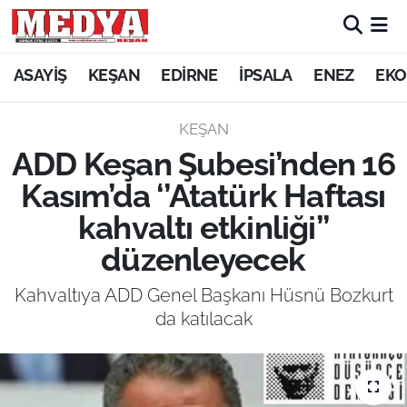
KEŞAN
ASAYİŞ
KEŞAN
EDİRNE
İPSALA
ENEZ
EKO
E-GAZETE
KEŞAN
ADD Keşan Şubesi’nden 16
ASAYİŞ
Kasım’da ‘’Atatürk Haftası
SİYASET
kahvaltı etkinliği’’
düzenleyecek
GÜNDEM
Kahvaltıya ADD Genel Başkanı Hüsnü Bozkurt
EKONOMİ
da katılacak
SAĞLIK
EĞİTİM