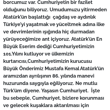
borcumuz var. Cumhuriyetin bir fazilet
İş Dünyası
olduğunu biliyoruz. Umudumuzu yitirmeden
Bilim Teknoloji
Atatürk’ün başlattığı çağdaş ve aydınlık
Türkiye’yi yaşatmak ve yüceltmek adına ilke
English News
ve devrimlerinin ışığında hiç durmadan
yürüyeceğimize ant içiyoruz. Atatürk’ün En
Canlı Maç
Büyük Eserim dediği Cumhuriyetimizin
Finans
101.Yılını kutluyor ve ülkemizin
kurtarıcısı,Cumhuriyetimizin kurucusu
Genel-A
Büyük Önderimiz Mustafa Kemal Atatürk’ün
aramızdan ayrılışının 86. yılında manevi
Gündem-Eğitim
huzurunda saygıyla eğiliyoruz. Ne mutlu
Türk’üm diyene. Yaşasın Cumhuriyet. İşte
bu sebeple, Cumhuriyet, bizlere korunması
ve gelecek kuşaklara aktarılması için