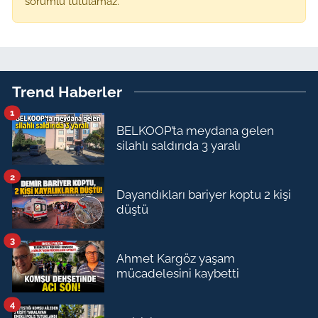
sorumlu tutulamaz.
Trend Haberler
1
BELKOOP’ta meydana gelen
silahlı saldırıda 3 yaralı
2
Dayandıkları bariyer koptu 2 kişi
düştü
3
Ahmet Kargöz yaşam
mücadelesini kaybetti
4