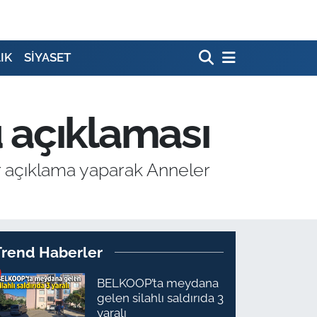
IK
SİYASET
 açıklaması
r açıklama yaparak Anneler
Trend Haberler
BELKOOP’ta meydana
gelen silahlı saldırıda 3
yaralı