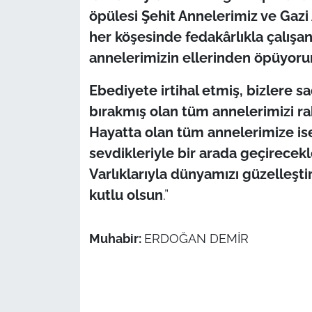
öpülesi Şehit Annelerimiz ve Gazi
her köşesinde fedakârlıkla çalışa
annelerimizin ellerinden öpüyor
​Ebediyete irtihal etmiş, bizlere s
bırakmış olan tüm annelerimizi r
Hayatta olan tüm annelerimize ise 
sevdikleriyle bir arada geçirecek
Varlıklarıyla dünyamızı güzelleşt
kutlu olsun
.”
Muhabir:
ERDOĞAN DEMİR