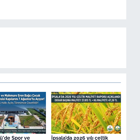
ü'de Spor ve
İpsala’da 2026 yılı çeltik