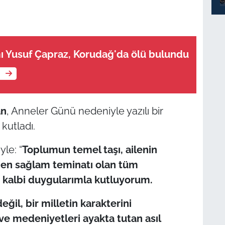
ı Yusuf Çapraz, Korudağ'da ölü bulundu
e
an
, Anneler Günü nedeniyle yazılı bir
kutladı.
le: “
Toplumun temel taşı, ailenin
n en sağlam teminatı olan tüm
 kalbi duygularımla kutluyorum.
eğil, bir milletin karakterini
 ve medeniyetleri ayakta tutan asıl