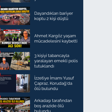
Dayandıkları bariyer
koptu 2 kişi düştü
Ahmet Kargöz yaşam
mücadelesini kaybetti
3 kişiyi tabancayla
yaralayan emekli polis
tutuklandı
İzzetiye İmamı Yusuf
Çapraz, Korudağ'da
ölü bulundu
Arkadaşı tarafından
boş arazide ölü
bulundu