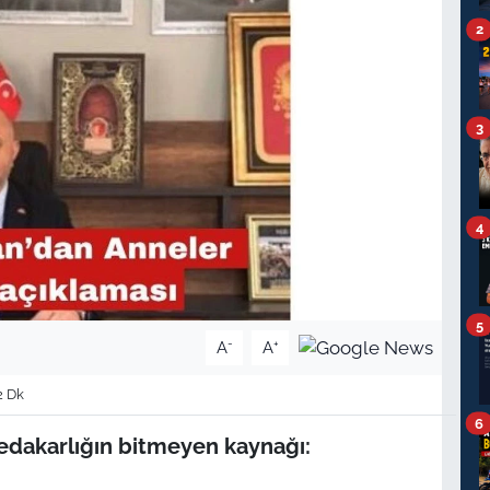
2
3
4
5
-
+
A
A
2 Dk
6
fedakarlığın bitmeyen kaynağı: