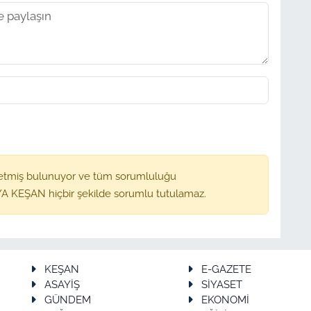
etmiş bulunuyor ve tüm sorumluluğu
A KEŞAN hiçbir şekilde sorumlu tutulamaz.
KEŞAN
E-GAZETE
ASAYİŞ
SİYASET
GÜNDEM
EKONOMİ