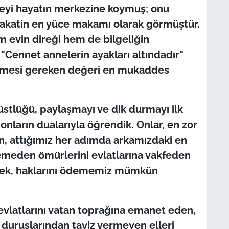
eyi hayatın merkezine koymuş; onu
akatin en yüce makamı olarak görmüştür.
m evin direği hem de bilgeliğin
 "Cennet annelerin ayakları altındadır"
ilmesi gereken değeri en mukaddes
rüstlüğü, paylaşmayı ve dik durmayı ilk
 onların dualarıyla öğrendik. Onlar, en zor
n, attığımız her adımda arkamızdaki en
lemeden ömürlerini evlatlarına vakfeden
sek, haklarını ödememiz mümkün
 evlatlarını vatan toprağına emanet eden,
 duruşlarından taviz vermeyen elleri