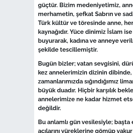
İş Dünyası
güçtür. Bizim medeniyetimiz, ann
merhametin, şefkat Sabrın ve sad
Bilim Teknoloji
Türk kültür ve töresinde anne, he
kaynağıdır. Yüce dinimiz İslam ise
English News
buyurarak, kadına ve anneye ver
Canlı Maç
şekilde tescillemiştir.
Finans
​Bugün bizler; vatan sevgisini, dü
kez annelerimizin dizinin dibinde,
Genel-A
zamanlarımızda sığındığımız lima
büyük duadır. Hiçbir karşılık bek
Gündem-Eğitim
annelerimize ne kadar hizmet et
değildir.
​Bu anlamlı gün vesilesiyle; başta
acılarını yüreklerine gömüp vakur