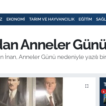
Z
EKONOMİ
TARIM VE HAYVANCILIK
EĞİTİM
SAĞL
dan Anneler Günü
 İnan, Anneler Günü nedeniyle yazılı bi
1