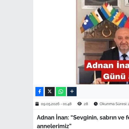
TARIM VE HAYVANCILIK
KÜLTÜR SANAT
RESMİ İLAN
SPOR
YAŞAM
EDİRNE
TEKİRDAĞ
09.05.2026 - 01:48
28
Okunma Süresi: 
KIRKLARELİ
Adnan İnan: “Sevginin, sabrın ve 
annelerimiz”
ÇANAKKALE