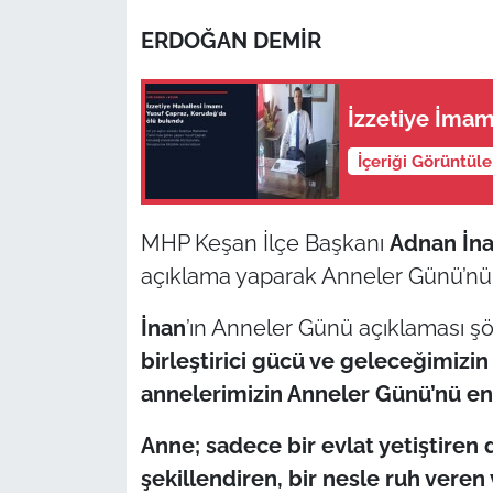
ERDOĞAN DEMİR
TÜRKİYE
Bölge
İzzetiye İmam
İçeriği Görüntül
Güvenlik
Genel
MHP Keşan İlçe Başkanı
Adnan İn
açıklama yaparak Anneler Günü’nü 
Politika
İnan
’ın Anneler Günü açıklaması şöy
Flaş Haber
birleştirici gücü ve geleceğimizi
Dış Haberler
annelerimizin Anneler Günü’nü en
​Anne; sadece bir evlat yetiştiren d
Magazin
şekillendiren, bir nesle ruh veren