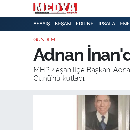
KEŞAN
ASAYİŞ
KEŞAN
EDİRNE
İPSALA
ENE
E-GAZETE
GÜNDEM
Adnan İnan'
ASAYİŞ
SİYASET
MHP Keşan İlçe Başkanı Adnan
Günü’nü kutladı.
GÜNDEM
EKONOMİ
SAĞLIK
EĞİTİM