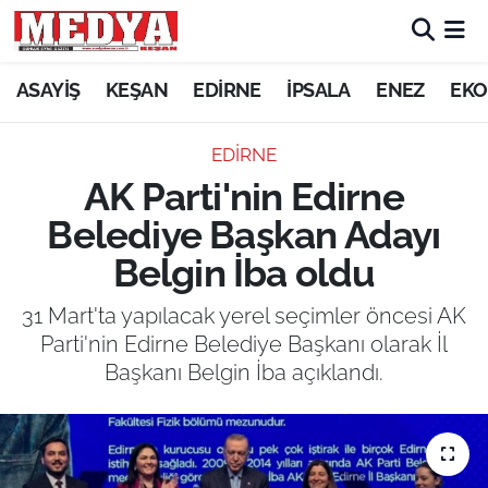
KEŞAN
ASAYİŞ
KEŞAN
EDİRNE
İPSALA
ENEZ
EKO
E-GAZETE
EDİRNE
AK Parti'nin Edirne
ASAYİŞ
Belediye Başkan Adayı
SİYASET
Belgin İba oldu
GÜNDEM
31 Mart'ta yapılacak yerel seçimler öncesi AK
Parti'nin Edirne Belediye Başkanı olarak İl
EKONOMİ
Başkanı Belgin İba açıklandı.
SAĞLIK
EĞİTİM