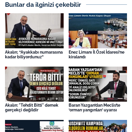
Bunlar da ilginizi çekebilir
Akalın; “Ayakkabı numarasına
Enez Limanı İl Özel İdaresi’ne
kadar biliyordunuz”
kiralandı
Akalın: "Tehdit Bitti" demek
Baran Yazgan’dan Meclis’te
gerçekçi değildir
‘orman yangınları’ uyarısı