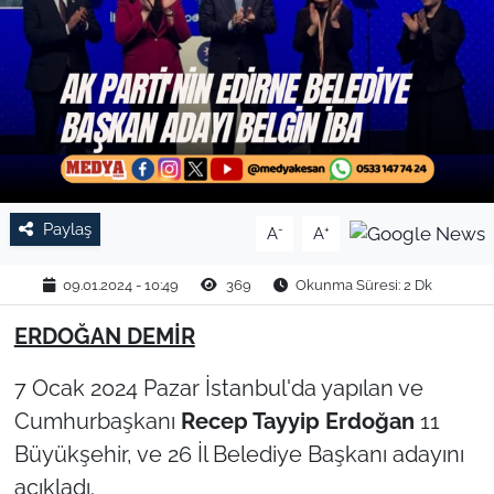
TARIM VE HAYVANCILIK
KÜLTÜR SANAT
RESMİ İLAN
SPOR
Paylaş
-
+
A
A
YAŞAM
09.01.2024 - 10:49
369
Okunma Süresi: 2 Dk
EDİRNE
ERDOĞAN DEMİR
TEKİRDAĞ
7 Ocak 2024 Pazar İstanbul'da yapılan ve
Cumhurbaşkanı
Recep Tayyip Erdoğan
11
KIRKLARELİ
Büyükşehir, ve 26 İl Belediye Başkanı adayını
açıkladı.
ÇANAKKALE