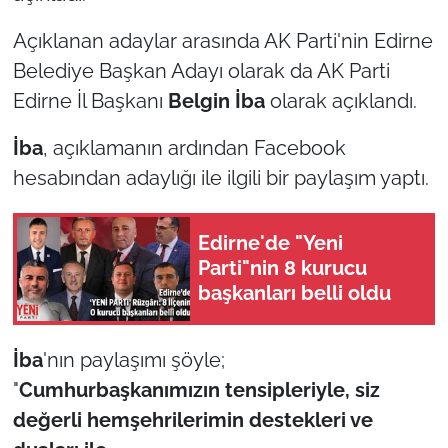
Açıklanan adaylar arasında AK Parti'nin Edirne
TÜRKİYE
Belediye Başkan Adayı olarak da AK Parti
Bölge
Edirne İl Başkanı
Belgin İba
olarak açıklandı.
İba
, açıklamanın ardından Facebook
Güvenlik
hesabından adaylığı ile ilgili bir paylaşım yaptı.
Genel
Edirne'de "Yeni
Politika
Parti"nin 8 kurucu
başkanları belli oldu
Flaş Haber
Dış Haberler
İba
'nın paylaşımı şöyle;
"
Cumhurbaşkanımızın tensipleriyle, siz
Magazin
değerli hemşehrilerimin destekleri ve