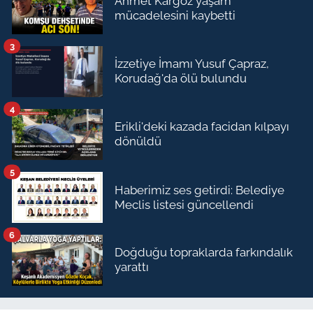
Ahmet Kargöz yaşam
mücadelesini kaybetti
3
İzzetiye İmamı Yusuf Çapraz,
Korudağ'da ölü bulundu
4
Erikli'deki kazada facidan kılpayı
dönüldü
5
Haberimiz ses getirdi: Belediye
Meclis listesi güncellendi
6
Doğduğu topraklarda farkındalık
yarattı