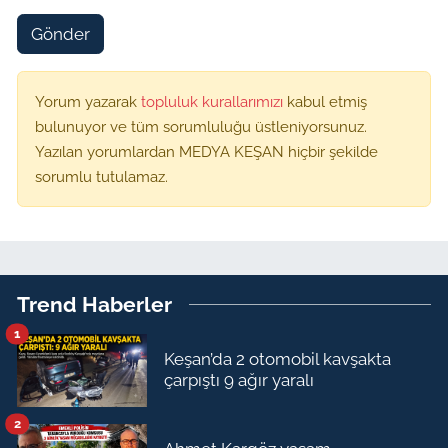
Gönder
Yorum yazarak
topluluk kurallarımızı
kabul etmiş
bulunuyor ve tüm sorumluluğu üstleniyorsunuz.
Yazılan yorumlardan MEDYA KEŞAN hiçbir şekilde
sorumlu tutulamaz.
Trend Haberler
1
Keşan’da 2 otomobil kavşakta
çarpıştı 9 ağır yaralı
2