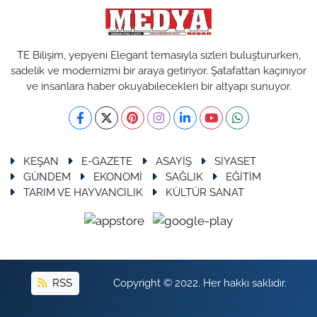
TE Bilişim, yepyeni Elegant temasıyla sizleri buluştururken,
sadelik ve modernizmi bir araya getiriyor. Şatafattan kaçınıyor
ve insanlara haber okuyabilecekleri bir altyapı sunuyor.
KEŞAN
E-GAZETE
ASAYİŞ
SİYASET
GÜNDEM
EKONOMİ
SAĞLIK
EĞİTİM
TARIM VE HAYVANCILIK
KÜLTÜR SANAT
RSS
Copyright © 2022. Her hakkı saklıdır.