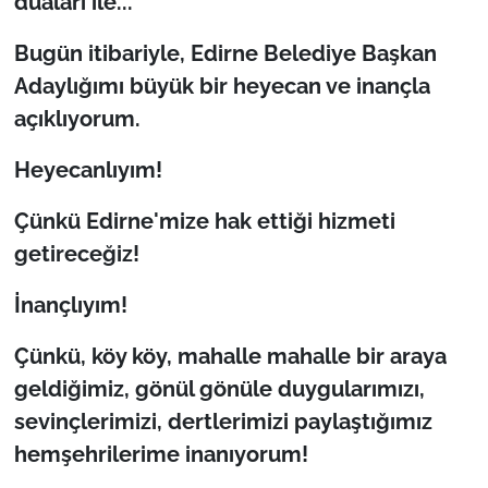
duaları ile...
İş Dünyası
Bugün itibariyle, Edirne Belediye Başkan
Bilim Teknoloji
Adaylığımı büyük bir heyecan ve inançla
açıklıyorum.
English News
Heyecanlıyım!
Canlı Maç
Çünkü Edirne'mize hak ettiği hizmeti
Finans
getireceğiz!
Genel-A
İnançlıyım!
Gündem-Eğitim
Çünkü, köy köy, mahalle mahalle bir araya
geldiğimiz, gönül gönüle duygularımızı,
sevinçlerimizi, dertlerimizi paylaştığımız
hemşehrilerime inanıyorum!