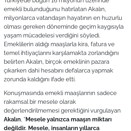
Türkiye’de bugün 16 milyonun üzerinde
İş Dünyası
emekli bulunduğunu hatırlatan Akalın,
Bilim Teknoloji
milyonlarca vatandaşın hayatının en huzurlu
olması gereken döneminde geçim kaygısıyla
English News
yaşam mücadelesi verdiğini söyledi.
Emeklilerin aldığı maaşlarla kira, fatura ve
Canlı Maç
temel ihtiyaçlarını karşılamakta zorlandığını
belirten Akalın, birçok emeklinin pazara
Finans
çıkarken dahi hesabını defalarca yapmak
Genel-A
zorunda kaldığını ifade etti.
Gündem-Eğitim
Konuşmasında emekli maaşlarının sadece
rakamsal bir mesele olarak
değerlendirilmemesi gerektiğini vurgulayan
Akalın
, “
Mesele yalnızca maaşın miktarı
değildir. Mesele, insanların yıllarca