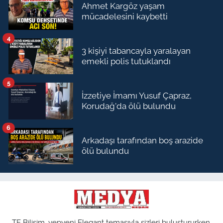
Ahmet Kargöz yaşam
mücadelesini kaybetti
4
3 kişiyi tabancayla yaralayan
emekli polis tutuklandı
5
İzzetiye İmamı Yusuf Çapraz,
Korudağ'da ölü bulundu
6
Arkadaşı tarafından boş arazide
ölü bulundu
TE Bilişim, yepyeni Elegant temasıyla sizleri buluştururken,