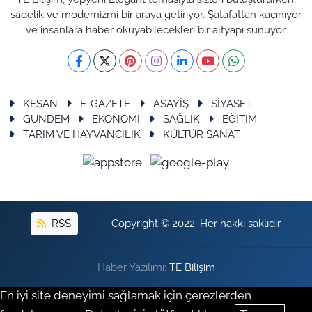
sadelik ve modernizmi bir araya getiriyor. Şatafattan kaçınıyor
ve insanlara haber okuyabilecekleri bir altyapı sunuyor.
KEŞAN
E-GAZETE
ASAYİŞ
SİYASET
GÜNDEM
EKONOMİ
SAĞLIK
EĞİTİM
TARIM VE HAYVANCILIK
KÜLTÜR SANAT
RSS
Copyright © 2022. Her hakkı saklıdır.
Haber Yazılımı:
TE Bilişim
En iyi site deneyimi sağlamak için çerezlerden