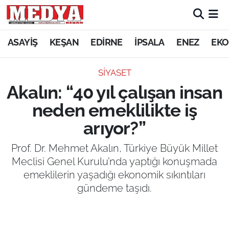
KEŞAN
ASAYİŞ
KEŞAN
EDİRNE
İPSALA
ENEZ
EKO
E-GAZETE
SİYASET
Akalın: “40 yıl çalışan insan
ASAYİŞ
neden emeklilikte iş
SİYASET
arıyor?”
GÜNDEM
Prof. Dr. Mehmet Akalın, Türkiye Büyük Millet
Meclisi Genel Kurulu’nda yaptığı konuşmada
EKONOMİ
emeklilerin yaşadığı ekonomik sıkıntıları
gündeme taşıdı.
SAĞLIK
EĞİTİM