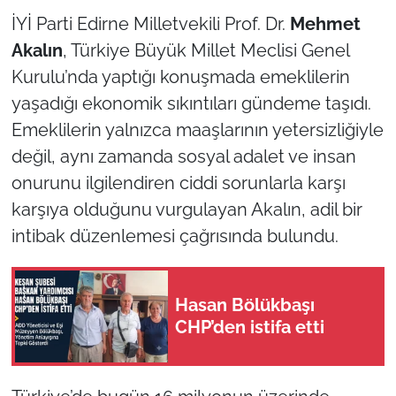
İYİ Parti Edirne Milletvekili Prof. Dr.
Mehmet
TÜRKİYE
Akalın
, Türkiye Büyük Millet Meclisi Genel
Kurulu’nda yaptığı konuşmada emeklilerin
Bölge
yaşadığı ekonomik sıkıntıları gündeme taşıdı.
Emeklilerin yalnızca maaşlarının yetersizliğiyle
Güvenlik
değil, aynı zamanda sosyal adalet ve insan
Genel
onurunu ilgilendiren ciddi sorunlarla karşı
karşıya olduğunu vurgulayan Akalın, adil bir
Politika
intibak düzenlemesi çağrısında bulundu.
Flaş Haber
Hasan Bölükbaşı
Dış Haberler
CHP’den istifa etti
Magazin