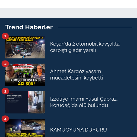
Trend Haberler
1
Keşan’da 2 otomobil kavşakta
çarpıştı 9 ağır yaralı
2
Ahmet Kargöz yaşam
mücadelesini kaybetti
3
İzzetiye İmamı Yusuf Çapraz,
Korudağ'da ölü bulundu
4
KAMUOYUNA DUYURU