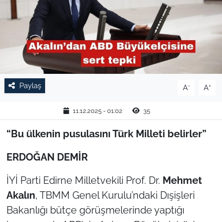
TARIM VE HAYVANCILIK
KÜLTÜR SANAT
RESMİ İLAN
Paylaş
-
+
A
A
SPOR
11.12.2025 - 01:02
35
YAŞAM
“Bu ülkenin pusulasını Türk Milleti belirler”
EDİRNE
ERDOĞAN DEMİR
TEKİRDAĞ
İYİ Parti Edirne Milletvekili Prof. Dr.
Mehmet
Akalın
, TBMM Genel Kurulu’ndaki Dışişleri
KIRKLARELİ
Bakanlığı bütçe görüşmelerinde yaptığı
ÇANAKKALE