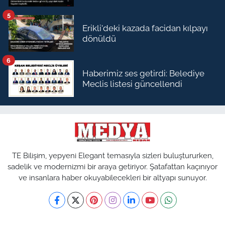
5
Erikli'deki kazada facidan kılpayı
dönüldü
6
Haberimiz ses getirdi: Belediye
Meclis listesi güncellendi
TE Bilişim, yepyeni Elegant temasıyla sizleri buluştururken,
sadelik ve modernizmi bir araya getiriyor. Şatafattan kaçınıyor
ve insanlara haber okuyabilecekleri bir altyapı sunuyor.