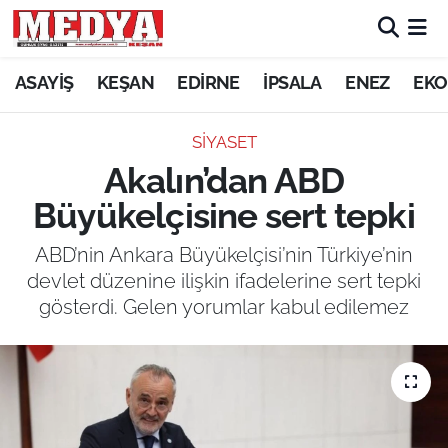
KEŞAN
ASAYİŞ
KEŞAN
EDİRNE
İPSALA
ENEZ
EKO
E-GAZETE
SİYASET
Akalın’dan ABD
ASAYİŞ
Büyükelçisine sert tepki
SİYASET
ABD’nin Ankara Büyükelçisi’nin Türkiye’nin
devlet düzenine ilişkin ifadelerine sert tepki
GÜNDEM
gösterdi. Gelen yorumlar kabul edilemez
EKONOMİ
SAĞLIK
EĞİTİM