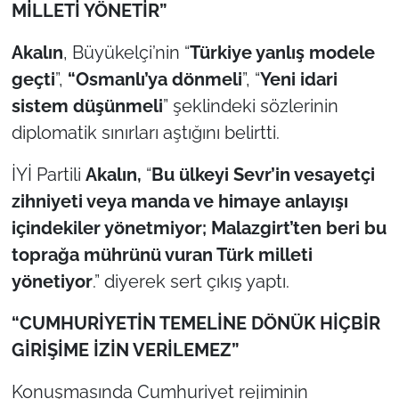
İş Dünyası
MİLLETİ YÖNETİR”
Akalın
, Büyükelçi’nin “
Türkiye yanlış modele
Bilim Teknoloji
geçti
”,
“Osmanlı’ya dönmeli
”, “
Yeni idari
English News
sistem düşünmeli
” şeklindeki sözlerinin
diplomatik sınırları aştığını belirtti.
Canlı Maç
İYİ Partili
Akalın,
“
Bu ülkeyi Sevr’in vesayetçi
Finans
zihniyeti veya manda ve himaye anlayışı
içindekiler yönetmiyor; Malazgirt’ten beri bu
Genel-A
toprağa mührünü vuran Türk milleti
Gündem-Eğitim
yönetiyor
.” diyerek sert çıkış yaptı.
“CUMHURİYETİN TEMELİNE DÖNÜK HİÇBİR
GİRİŞİME İZİN VERİLEMEZ”
Konuşmasında Cumhuriyet rejiminin