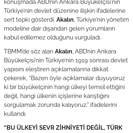
konuşmada ABD’nin Ankara Büyükelçisi’nin
Türkiye’nin devlet düzenine ilişkin ifadelerine
TÜRKİYE
sert tepki gösterdi.
Akalın
, Türkiye’nin yönetim
modeline dair dışarıdan gelen yorumların
Bölge
kabul edilemez olduğunu vurguladı.
Güvenlik
TBMM’de söz alan
Akalın
, ABD’nin Ankara
Genel
Büyükelçisi’nin Türkiye’nin 1919 sonrası devlet
yapısını eleştiren açıklamalarına dikkat
Politika
çekerek, “Bazen öyle açıklamalar duyuyoruz
ki bir büyükelçinin hangi ülkeyi temsil ettiğini
Flaş Haber
değil, hangi ülkenin içişlerine karıştığını
sorgulamak zorunda kalıyoruz.” ifadelerini
Dış Haberler
kullandı.
Magazin
“BU ÜLKEYİ SEVR ZİHNİYETİ DEĞİL, TÜRK