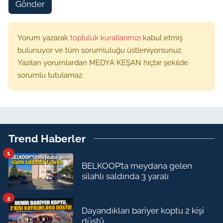
Gönder
Yorum yazarak
topluluk kurallarımızı
kabul etmiş
bulunuyor ve tüm sorumluluğu üstleniyorsunuz.
Yazılan yorumlardan MEDYA KEŞAN hiçbir şekilde
sorumlu tutulamaz.
Trend Haberler
1
BELKOOP’ta meydana gelen
silahlı saldırıda 3 yaralı
2
Dayandıkları bariyer koptu 2 kişi
düştü