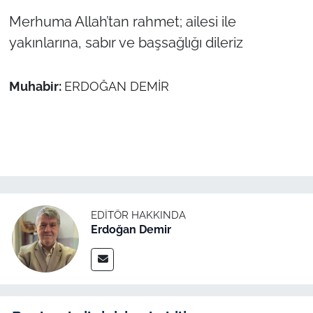
Merhuma Allah’tan rahmet; ailesi ile
TÜRKİYE
yakınlarına, sabır ve başsağlığı dileriz
Bölge
Muhabir:
ERDOĞAN DEMİR
Güvenlik
Genel
Politika
Flaş Haber
EDITÖR HAKKINDA
Erdoğan Demir
Dış Haberler
Magazin