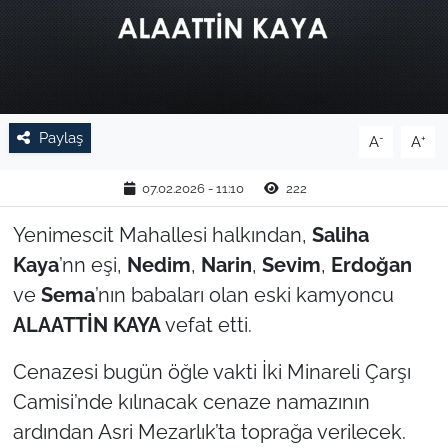
TARIM VE HAYVANCILIK
KÜLTÜR SANAT
RESMİ İLAN
Paylaş
-
+
A
A
SPOR
07.02.2026 - 11:10
222
Yenimescit Mahallesi halkından,
Saliha
YAŞAM
Kaya
’nn eşi,
Nedim
,
Narin
,
Sevim
,
Erdoğan
EDİRNE
ve
Sema
’nın babaları olan eski kamyoncu
ALAATTİN KAYA
vefat etti.
TEKİRDAĞ
Cenazesi bugün öğle vakti İki Minareli Çarşı
KIRKLARELİ
Camisi’nde kılınacak cenaze namazının
ardından Asri Mezarlık’ta toprağa verilecek.
ÇANAKKALE