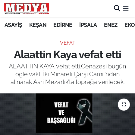
KEŞAN
ASAYİŞ
KEŞAN
EDİRNE
İPSALA
ENEZ
EKO
E-GAZETE
VEFAT
Alaattin Kaya vefat etti
ASAYİŞ
ALAATTİN KAYA vefat etti.Cenazesi bugün
SİYASET
öğle vakti İki Minareli Çarşı Camii’nden
alınarak Asri Mezarlık’ta toprağa verilecek.
GÜNDEM
EKONOMİ
SAĞLIK
EĞİTİM