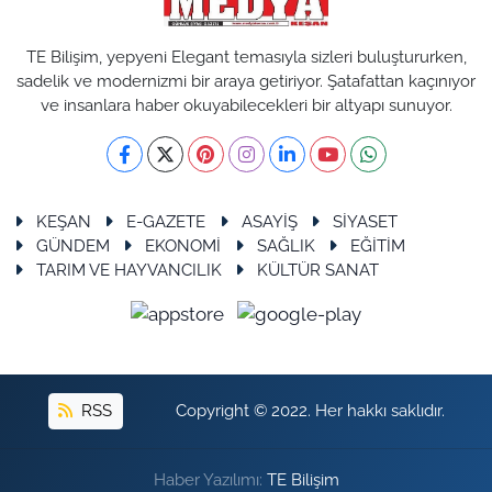
TE Bilişim, yepyeni Elegant temasıyla sizleri buluştururken,
sadelik ve modernizmi bir araya getiriyor. Şatafattan kaçınıyor
ve insanlara haber okuyabilecekleri bir altyapı sunuyor.
KEŞAN
E-GAZETE
ASAYİŞ
SİYASET
GÜNDEM
EKONOMİ
SAĞLIK
EĞİTİM
TARIM VE HAYVANCILIK
KÜLTÜR SANAT
RSS
Copyright © 2022. Her hakkı saklıdır.
Haber Yazılımı:
TE Bilişim