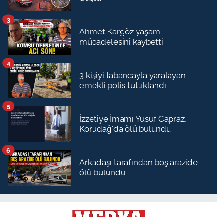
3
Ahmet Kargöz yaşam
mücadelesini kaybetti
4
3 kişiyi tabancayla yaralayan
emekli polis tutuklandı
5
İzzetiye İmamı Yusuf Çapraz,
Korudağ'da ölü bulundu
6
Arkadaşı tarafından boş arazide
ölü bulundu