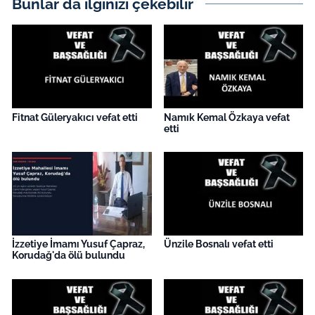
Bunlar da ilginizi çekebilir
İş Dünyası
Bilim Teknoloji
English News
Canlı Maç
Fitnat Güleryakıcı vefat etti
Namık Kemal Özkaya vefat
etti
Finans
Genel-A
Gündem-Eğitim
İzzetiye İmamı Yusuf Çapraz,
Ünzile Bosnalı vefat etti
Korudağ'da ölü bulundu