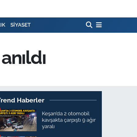
IK
SİYASET
anıldı
Trend Haberler
Keşan’da 2 otomobil
kavşakta çarpıştı 9 ağır
yaralı