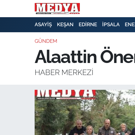
KEŞAN
ASAYİŞ
KEŞAN
EDİRNE
İPSALA
ENE
E-GAZETE
GÜNDEM
Alaattin Öne
ASAYİŞ
SİYASET
HABER MERKEZİ
GÜNDEM
EKONOMİ
SAĞLIK
EĞİTİM