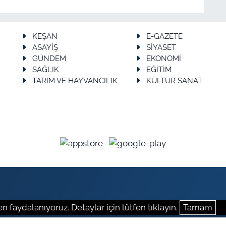
KEŞAN
E-GAZETE
ASAYİŞ
SİYASET
GÜNDEM
EKONOMİ
SAĞLIK
EĞİTİM
TARIM VE HAYVANCILIK
KÜLTÜR SANAT
n faydalanıyoruz. Detaylar için lütfen tıklayın.
Tamam