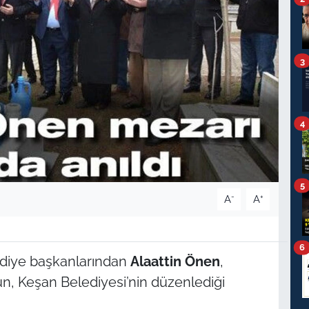
3
4
5
-
+
A
A
6
diye başkanlarından
Alaattin Önen
,
, Keşan Belediyesi’nin düzenlediği