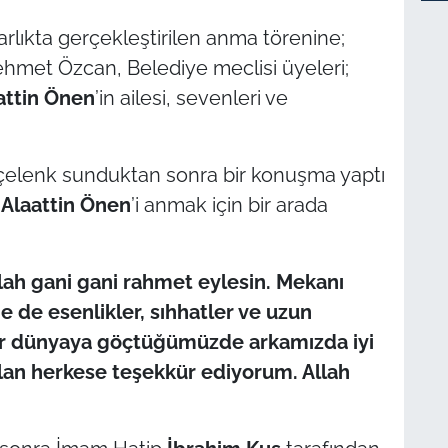
rlıkta gerçekleştirilen anma törenine;
hmet Özcan, Belediye meclisi üyeleri;
attin Önen
’in ailesi, sevenleri ve
 çelenk sunduktan sonra bir konuşma yaptı
n
Alaattin Önen
’i anmak için bir arada
llah gani gani rahmet eylesin. Mekanı
e de esenlikler, sıhhatler ve uzun
er dünyaya göçtüğümüzde arkamızda iyi
tılan herkese teşekkür ediyorum. Allah