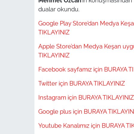
Mehmet Özcan
’ın konuşmasından
İş Dünyası
dualar okundu.
Bilim Teknoloji
Google Play Store’dan Medya Keşa
TIKLAYINIZ
English News
Apple Store’dan Medya Keşan uygu
Canlı Maç
TIKLAYINIZ
Finans
Facebook sayfamız için BURAYA T
Genel-A
Twitter için BURAYA TIKLAYINIZ
Gündem-Eğitim
Instagram için BURAYA TIKLAYINIZ
Google plus için BURAYA TIKLAYIN
Youtube Kanalımız için BURAYA TI