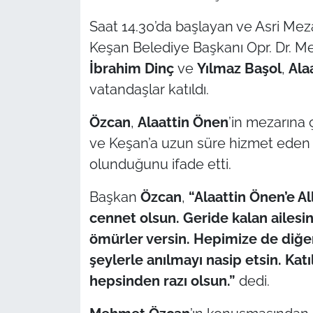
Saat 14.30’da başlayan ve Asri Meza
TÜRKİYE
Keşan Belediye Başkanı Opr. Dr. Me
İbrahim Dinç
ve
Yılmaz Başol
,
Ala
Bölge
vatandaşlar katıldı.
Güvenlik
Özcan
,
Alaattin Önen
’in mezarına
Genel
ve Keşan’a uzun süre hizmet ede
olunduğunu ifade etti.
Politika
Başkan
Özcan
,
“Alaattin Önen’e A
Flaş Haber
cennet olsun. Geride kalan ailesin
ömürler versin. Hepimize de diğ
Dış Haberler
şeylerle anılmayı nasip etsin. Ka
hepsinden razı olsun.”
dedi.
Magazin