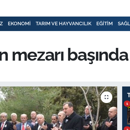
Z
EKONOMİ
TARIM VE HAYVANCILIK
EĞİTİM
SAĞL
n mezarı başında 
1
2