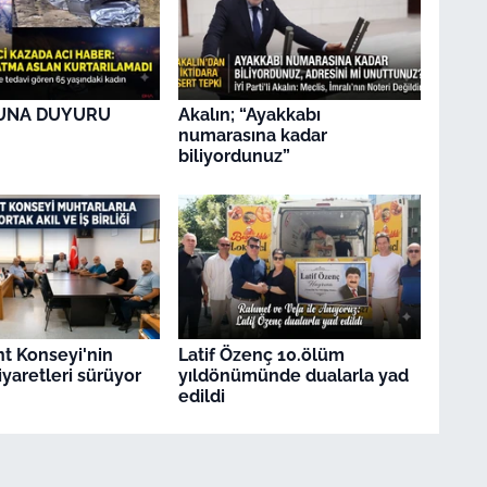
UNA DUYURU
Akalın; “Ayakkabı
numarasına kadar
biliyordunuz”
t Konseyi'nin
Latif Özenç 10.ölüm
iyaretleri sürüyor
yıldönümünde dualarla yad
edildi