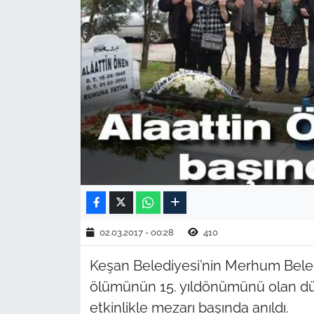
TARIM VE HAYVANCILIK
KÜLTÜR SANAT
RESMİ İLAN
SPOR
YAŞAM
EDİRNE
02.03.2017 - 00:28
410
TEKİRDAĞ
Keşan Belediyesi’nin Merhum Bele
KIRKLARELİ
ölümünün 15. yıldönümünü olan dün
etkinlikle mezarı başında anıldı.
ÇANAKKALE