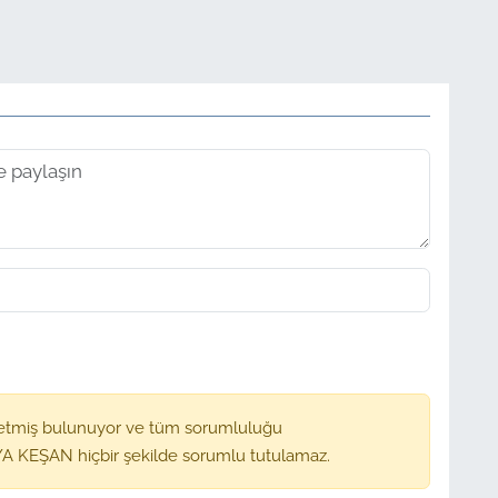
etmiş bulunuyor ve tüm sorumluluğu
A KEŞAN hiçbir şekilde sorumlu tutulamaz.