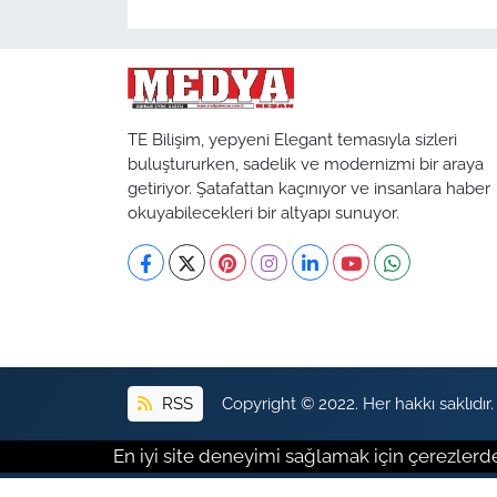
TE Bilişim, yepyeni Elegant temasıyla sizleri
buluştururken, sadelik ve modernizmi bir araya
getiriyor. Şatafattan kaçınıyor ve insanlara haber
okuyabilecekleri bir altyapı sunuyor.
RSS
Copyright © 2022. Her hakkı saklıdır.
En iyi site deneyimi sağlamak için çerezlerde