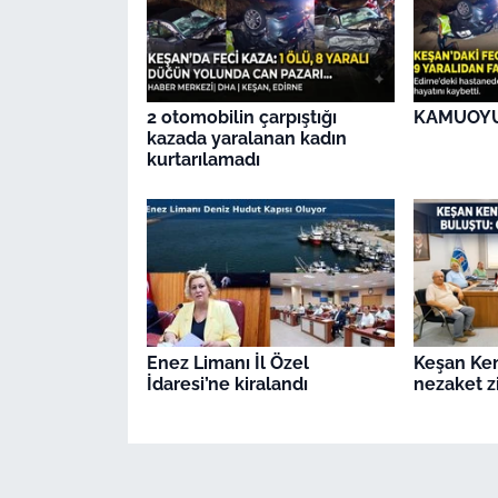
2 otomobilin çarpıştığı
KAMUOY
kazada yaralanan kadın
kurtarılamadı
Enez Limanı İl Özel
Keşan Ken
İdaresi’ne kiralandı
nezaket z