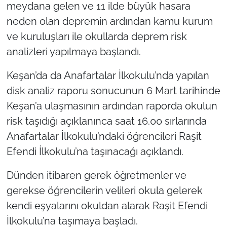
meydana gelen ve 11 ilde büyük hasara
neden olan depremin ardından kamu kurum
TÜRKİYE
ve kuruluşları ile okullarda deprem risk
Bölge
analizleri yapılmaya başlandı.
Keşan’da da Anafartalar İlkokulu’nda yapılan
Güvenlik
disk analiz raporu sonucunun 6 Mart tarihinde
Genel
Keşan’a ulaşmasının ardından raporda okulun
risk taşıdığı açıklanınca saat 16.00 sırlarında
Politika
Anafartalar İlkokulu’ndaki öğrencileri Raşit
Efendi İlkokulu’na taşınacağı açıklandı.
Flaş Haber
Dünden itibaren gerek öğretmenler ve
Dış Haberler
gerekse öğrencilerin velileri okula gelerek
kendi eşyalarını okuldan alarak Raşit Efendi
Magazin
İlkokulu’na taşımaya başladı.