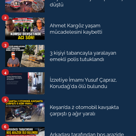
düştü
2
Ahmet Kargöz yaşam
mücadelesini kaybetti
3
3 kişiyi tabancayla yaralayan
emekli polis tutuklandı
4
İzzetiye İmamı Yusuf Çapraz,
Korudağ'da ölü bulundu
5
Keşan’da 2 otomobil kavşakta
çarpıştı 9 ağır yaralı
6
Arkadaşı tarafından boş arazide