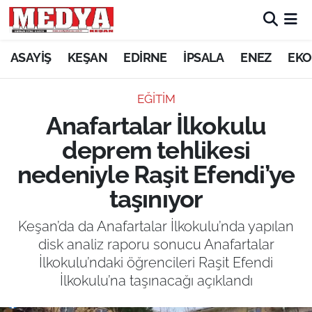
KEŞAN
ASAYİŞ
KEŞAN
EDİRNE
İPSALA
ENEZ
EKO
E-GAZETE
EĞİTİM
Anafartalar İlkokulu
ASAYİŞ
deprem tehlikesi
SİYASET
nedeniyle Raşit Efendi’ye
taşınıyor
GÜNDEM
Keşan’da da Anafartalar İlkokulu’nda yapılan
EKONOMİ
disk analiz raporu sonucu Anafartalar
İlkokulu’ndaki öğrencileri Raşit Efendi
SAĞLIK
İlkokulu’na taşınacağı açıklandı
EĞİTİM