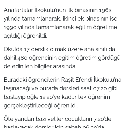
İş Dünyası
Anafartalar İlkokulu’nun ilk binasının 1962
Bilim Teknoloji
yılında tamamlanarak, ikinci ek binasının ise
1990 yılında tamamlanarak eğitim öğretime
English News
açıldığı öğrenildi.
Canlı Maç
Okulda 17 derslik olmak üzere ana sınıfı da
dahil 480 öğrencinin eğitim öğretim gördüğü
Finans
de edinilen bilgiler arasında.
Genel-A
Buradaki öğrencilerin Raşit Efendi İlkokulu’na
taşınacağı ve burada dersleri saat 07.20 gibi
Gündem-Eğitim
başlayıp öğle 12.20’ye kadar tek öğrenim
gerçekleştirileceği öğrenildi.
Öte yandan bazı veliler çocukların 7.20’de
başlayacak dersler için sabah 06.30’da