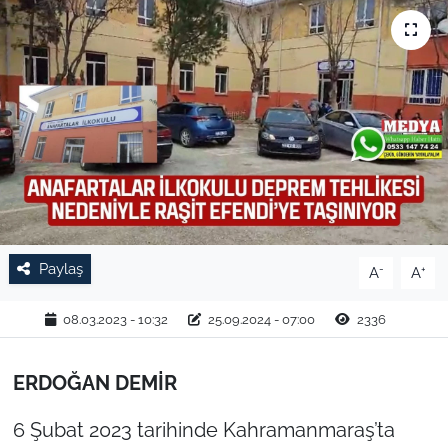
TARIM VE HAYVANCILIK
KÜLTÜR SANAT
RESMİ İLAN
SPOR
YAŞAM
Paylaş
-
+
A
A
EDİRNE
08.03.2023 - 10:32
25.09.2024 - 07:00
2336
TEKİRDAĞ
ERDOĞAN DEMİR
KIRKLARELİ
6 Şubat 2023 tarihinde Kahramanmaraş’ta
ÇANAKKALE