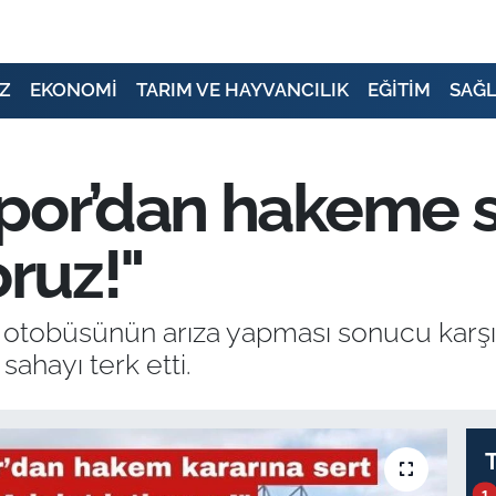
Z
EKONOMİ
TARIM VE HAYVANCILIK
EĞİTİM
SAĞL
por’dan hakeme se
oruz!"
ım otobüsünün arıza yapması sonucu karş
hayı terk etti.
1