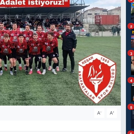
2
3
4
5
-
+
A
A
6