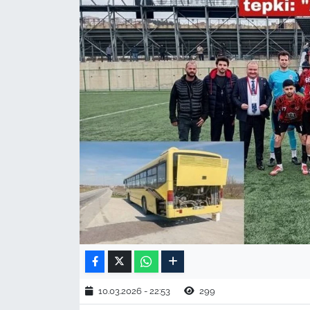
TARIM VE HAYVANCILIK
KÜLTÜR SANAT
RESMİ İLAN
SPOR
YAŞAM
EDİRNE
TEKİRDAĞ
KIRKLARELİ
10.03.2026 - 22:53
299
ÇANAKKALE