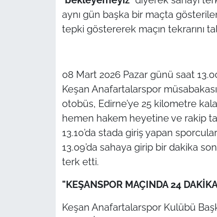
İş Dünyası
aynı gün başka bir maçta gösterile
tepki göstererek maçın tekrarını tal
Bilim Teknoloji
English News
08 Mart 2026 Pazar günü saat 13.00
Canlı Maç
Keşan Anafartalarspor müsabakası 
Finans
otobüs, Edirne’ye 25 kilometre kala 
hemen hakem heyetine ve rakip takı
Genel-A
13.10’da stada giriş yapan sporcul
13.09’da sahaya girip bir dakika son
Gündem-Eğitim
terk etti.
"KEŞANSPOR MAÇINDA 24 DAKİKA
Keşan Anafartalarspor Kulübü Baş