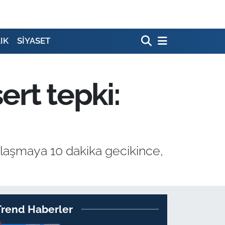
IK
SİYASET
rt tepki:
ılaşmaya 10 dakika gecikince,
Trend Haberler