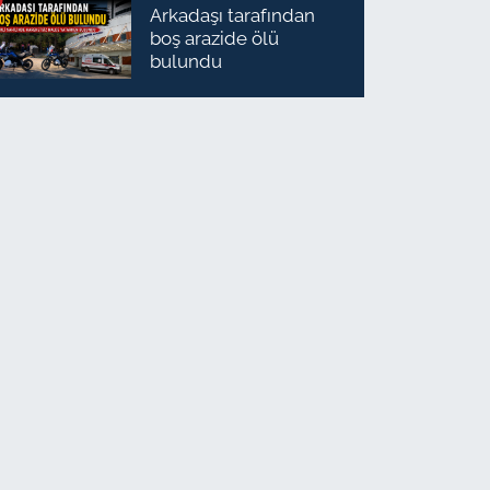
Arkadaşı tarafından
boş arazide ölü
bulundu