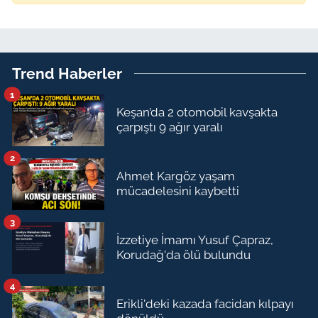
Trend Haberler
1
Keşan’da 2 otomobil kavşakta
çarpıştı 9 ağır yaralı
2
Ahmet Kargöz yaşam
mücadelesini kaybetti
3
İzzetiye İmamı Yusuf Çapraz,
Korudağ'da ölü bulundu
4
Erikli'deki kazada facidan kılpayı