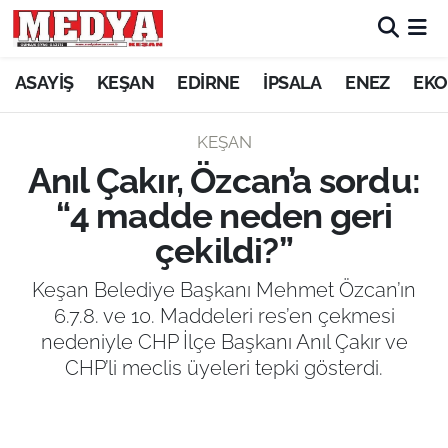
KEŞAN
ASAYİŞ
KEŞAN
EDİRNE
İPSALA
ENEZ
EKO
E-GAZETE
KEŞAN
Anıl Çakır, Özcan’a sordu:
ASAYİŞ
“4 madde neden geri
SİYASET
çekildi?”
GÜNDEM
Keşan Belediye Başkanı Mehmet Özcan’ın
6.7.8. ve 10. Maddeleri res’en çekmesi
EKONOMİ
nedeniyle CHP İlçe Başkanı Anıl Çakır ve
CHP’li meclis üyeleri tepki gösterdi.
SAĞLIK
EĞİTİM