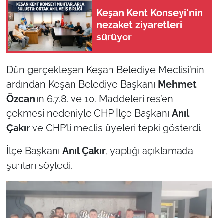
Keşan Kent Konseyi'nin
TÜRKİYE
nezaket ziyaretleri
sürüyor
Bölge
Dün gerçekleşen Keşan Belediye Meclisi’nin
Güvenlik
ardından Keşan Belediye Başkanı
Mehmet
Genel
Özcan
’ın 6.7.8. ve 10. Maddeleri res’en
çekmesi nedeniyle CHP İlçe Başkanı
Anıl
Politika
Çakır
ve CHP’li meclis üyeleri tepki gösterdi.
Flaş Haber
İlçe Başkanı
Anıl Çakır
, yaptığı açıklamada
şunları söyledi.
Dış Haberler
Magazin