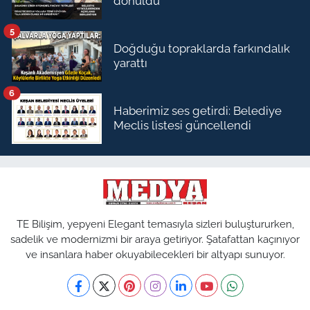
dönüldü
5
Doğduğu topraklarda farkındalık
yarattı
6
Haberimiz ses getirdi: Belediye
Meclis listesi güncellendi
TE Bilişim, yepyeni Elegant temasıyla sizleri buluştururken,
sadelik ve modernizmi bir araya getiriyor. Şatafattan kaçınıyor
ve insanlara haber okuyabilecekleri bir altyapı sunuyor.