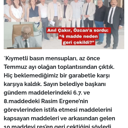
İş Dünyası
Bilim Teknoloji
English News
Canlı Maç
“
Kıymetli basın mensupları, az önce
Finans
Temmuz ayı olağan toplantısından çıktık.
Genel-A
Hiç beklemediğimiz bir garabetle karşı
karşıya kaldık. Sayın belediye başkanı
Gündem-Eğitim
gündem maddelerindeki 6.7. ve
8.maddedeki Rasim Ergene’nin
görevlerinden istifa etmesi maddelerini
kapsayan maddeleri ve arkasından gelen
10.maddeyi res’en geri çektiğini söyledi.