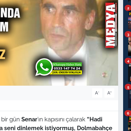
2
3
4
5
-
+
A
A
6
bir gün
Senar
’ın kapısını çalarak
“Hadi
şa seni dinlemek istiyormuş, Dolmabahçe