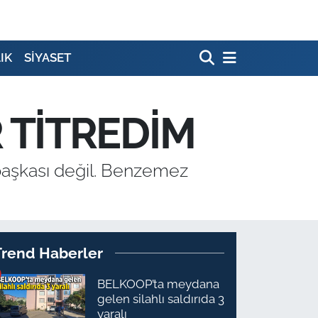
IK
SİYASET
R TİTREDİM
 başkası değil. Benzemez
Trend Haberler
BELKOOP’ta meydana
gelen silahlı saldırıda 3
yaralı