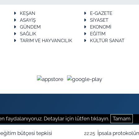
KEŞAN
E-GAZETE
ASAYİŞ
SİYASET
GÜNDEM
EKONOMİ
SAĞLIK
EĞİTİM
TARIM VE HAYVANCILIK
KÜLTÜR SANAT
n faydalanıyoruz. Detaylar için lütfen tıklayın.
Tamam
ğitim bütçesi tepkisi
İpsala protokolün
22:25