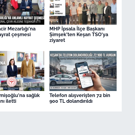
ir Mezarlığı'na
MHP İpsala İlçe Başkanı
ayrat çeşmesi
Şimşek'ten Keşan TSO'ya
ziyaret
mişoğlu'na sağlık
Telefon alışverişten 72 bin
nı iletti
900 TL dolandırıldı