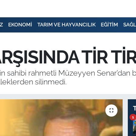
Z
EKONOMİ
TARIM VE HAYVANCILIK
EĞİTİM
SAĞL
ŞISINDA TİR Tİ
erin sahibi rahmetli Müzeyyen Senar’dan
leklerden silinmedi.
1