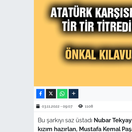
TARIM VE HAYVANCILIK
KÜLTÜR SANAT
RESMİ İLAN
SPOR
YAŞAM
EDİRNE
TEKİRDAĞ
03.11.2022 - 09:07
1108
KIRKLARELİ
Bu şarkıyı saz üstadı
Nubar Tekyay
kızım hazırlan, Mustafa Kemal Pa
ÇANAKKALE