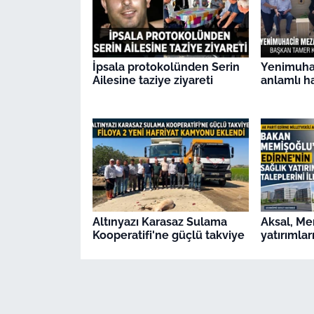
İpsala protokolünden Serin
Yenimuhac
Ailesine taziye ziyareti
anlamlı h
Altınyazı Karasaz Sulama
Aksal, Me
Kooperatifi'ne güçlü takviye
yatırımları