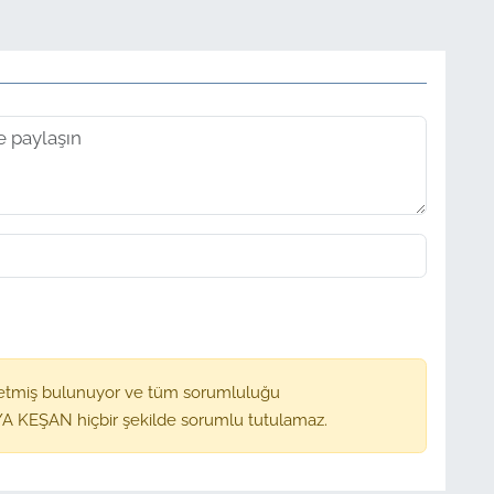
etmiş bulunuyor ve tüm sorumluluğu
A KEŞAN hiçbir şekilde sorumlu tutulamaz.