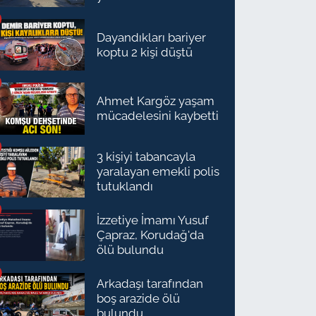
Dayandıkları bariyer
koptu 2 kişi düştü
Ahmet Kargöz yaşam
mücadelesini kaybetti
3 kişiyi tabancayla
yaralayan emekli polis
tutuklandı
İzzetiye İmamı Yusuf
Çapraz, Korudağ'da
ölü bulundu
Arkadaşı tarafından
boş arazide ölü
bulundu