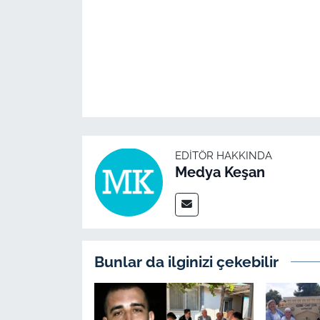
İş Dünyası
Bilim Teknoloji
English News
Canlı Maç
Finans
EDITÖR HAKKINDA
Medya Keşan
Genel-A
Gündem-Eğitim
Bunlar da ilginizi çekebilir