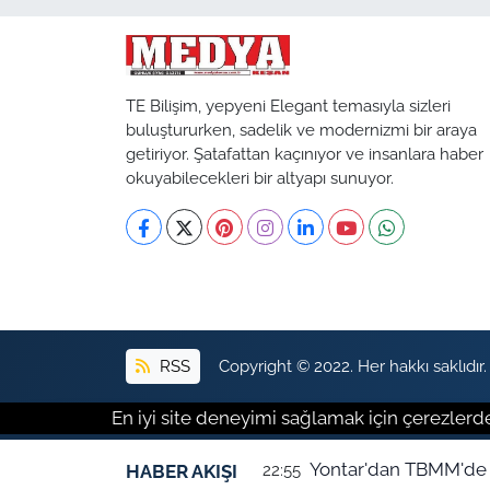
TE Bilişim, yepyeni Elegant temasıyla sizleri
buluştururken, sadelik ve modernizmi bir araya
getiriyor. Şatafattan kaçınıyor ve insanlara haber
okuyabilecekleri bir altyapı sunuyor.
RSS
Copyright © 2022. Her hakkı saklıdır.
En iyi site deneyimi sağlamak için çerezlerde
Yontar'dan TBMM'de e
HABER AKIŞI
22:55