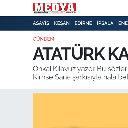
KEŞAN
ASAYİŞ
KEŞAN
EDİRNE
İPSALA
ENE
E-GAZETE
GÜNDEM
ATATÜRK KAR
ASAYİŞ
SİYASET
Önkal Kılavuz yazdı: Bu sözl
Kimse Sana şarkısıyla hala bel
GÜNDEM
EKONOMİ
SAĞLIK
EĞİTİM