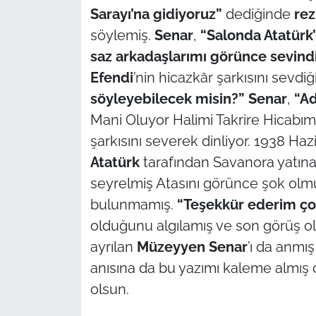
Sarayı’na gidiyoruz”
dediğinde
rez
TÜRKİYE
söylemiş.
Senar
,
“Salonda Atatürk
saz arkadaşlarımı görünce sevind
Bölge
Efendi
’nin hicazkâr şarkısını sevdiğ
söyleyebilecek misin?”
Senar
,
“Ad
Güvenlik
Mani Oluyor Halimi Takrire Hicabı
şarkısını severek dinliyor. 1938 Ha
Genel
Atatürk
tarafından Savanora yatına 
Politika
seyrelmiş Atasını görünce şok olmu
bulunmamış.
“Teşekkür ederim ço
Flaş Haber
olduğunu algılamış ve son görüş o
ayrılan
Müzeyyen
Senar
’ı da anmı
Dış Haberler
anısına da bu yazımı kaleme almış
Magazin
olsun.