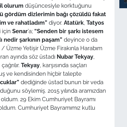
il olurum
düşüncesiyle korktuğunu
’ü gördüm dizlerimin bağı çözüldü fakat
im ve rahatladım”
diyor.
Atatürk
,
Tatyos
i için
Senar
’a;
“Senden bir şarkı istesem
ı nedir şarkının paşam”
deyince o da
m / Üzme Yetişir Üzme Firakınla Harabım
ziran ayında söz üstadı
Nubar Tekyay
,
çağrılır.
Tekyay
, karşısında saçları
ş ve kendisinden hiçbir talepte
cuklar”
dediğinde üstad bunun bir veda
lduğunu söylemiş. 2015 yılında aramızdan
ş oldum. 29 Ekim Cumhuriyet Bayramı
 oldum. Cumhuriyet Bayramımız kutlu