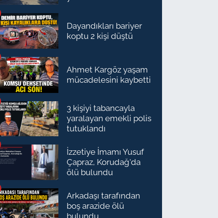
Dayandıkları bariyer
koptu 2 kişi düştü
Ahmet Kargöz yaşam
mücadelesini kaybetti
3 kişiyi tabancayla
yaralayan emekli polis
tutuklandı
İzzetiye İmamı Yusuf
Çapraz, Korudağ'da
ölü bulundu
Arkadaşı tarafından
boş arazide ölü
bulundu