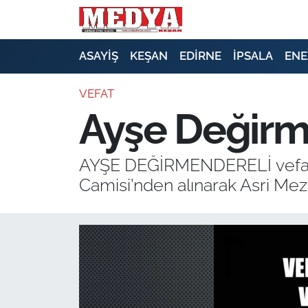
KEŞAN
ASAYİŞ
KEŞAN
EDİRNE
İPSALA
ENE
E-GAZETE
VEFAT
Ayşe Değirme
ASAYİŞ
SİYASET
AYŞE DEĞİRMENDERELİ vefat et
Camisi’nden alınarak Asri Meza
GÜNDEM
EKONOMİ
SAĞLIK
EĞİTİM