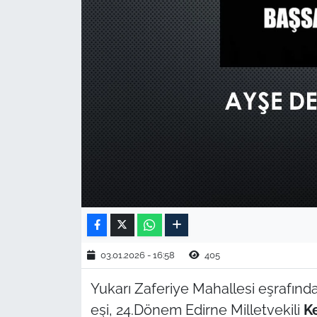
TARIM VE HAYVANCILIK
KÜLTÜR SANAT
RESMİ İLAN
SPOR
YAŞAM
EDİRNE
TEKİRDAĞ
03.01.2026 - 16:58
405
KIRKLARELİ
Yukarı Zaferiye Mahallesi eşrafı
eşi, 24.Dönem Edirne Milletvekili
K
ÇANAKKALE