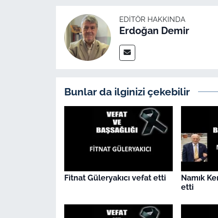
İş Dünyası
EDITÖR HAKKINDA
Bilim Teknoloji
Erdoğan Demir
English News
Canlı Maç
Bunlar da ilginizi çekebilir
Finans
Genel-A
Gündem-Eğitim
Fitnat Güleryakıcı vefat etti
Namık Ke
etti