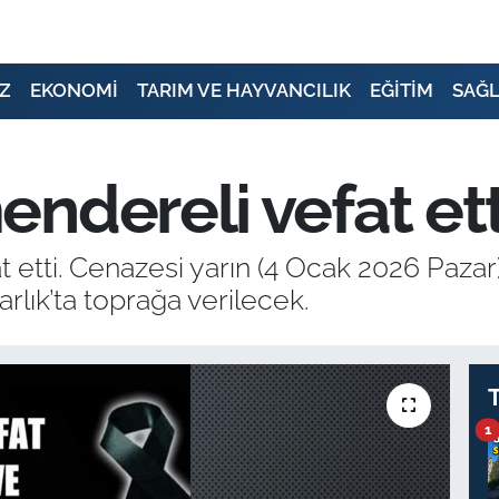
Z
EKONOMİ
TARIM VE HAYVANCILIK
EĞİTİM
SAĞL
ndereli vefat ett
ti. Cenazesi yarın (4 Ocak 2026 Pazar)
rlık’ta toprağa verilecek.
1