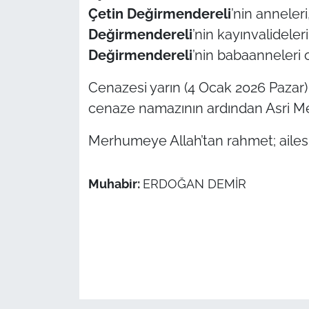
Çetin Değirmendereli
’nin anneleri
TÜRKİYE
Değirmendereli
’nin kayınvalideler
Değirmendereli
’nin babaanneleri 
Bölge
Cenazesi yarın (4 Ocak 2026 Pazar) 
Güvenlik
cenaze namazının ardından Asri Mez
Genel
Merhumeye Allah’tan rahmet; ailesi il
Politika
Muhabir:
ERDOĞAN DEMİR
Flaş Haber
Dış Haberler
Magazin