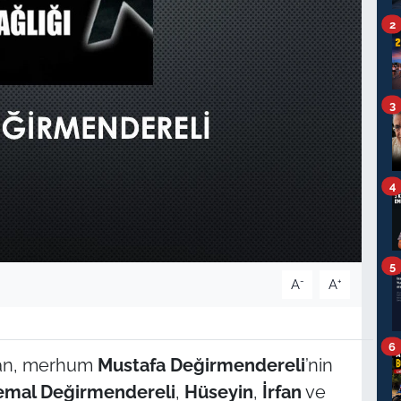
2
3
4
5
-
+
A
A
6
ndan, merhum
Mustafa Değirmendereli
’nin
emal Değirmendereli
,
Hüseyin
,
İrfan
ve