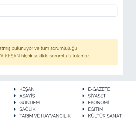
etmiş bulunuyor ve tüm sorumluluğu
A KEŞAN hiçbir şekilde sorumlu tutulamaz.
KEŞAN
E-GAZETE
ASAYİŞ
SİYASET
GÜNDEM
EKONOMİ
SAĞLIK
EĞİTİM
TARIM VE HAYVANCILIK
KÜLTÜR SANAT