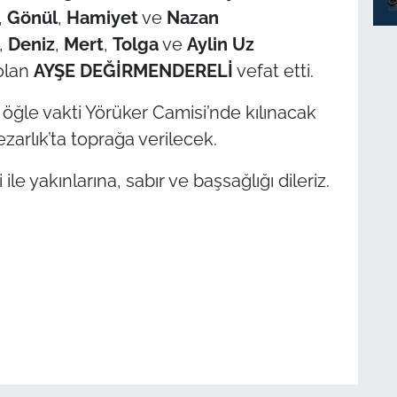
,
Gönül
,
Hamiyet
ve
Nazan
i,
Deniz
,
Mert
,
Tolga
ve
Aylin Uz
olan
AYŞE DEĞİRMENDERELİ
vefat etti.
öğle vakti Yörüker Camisi’nde kılınacak
arlık’ta toprağa verilecek.
e yakınlarına, sabır ve başsağlığı dileriz.