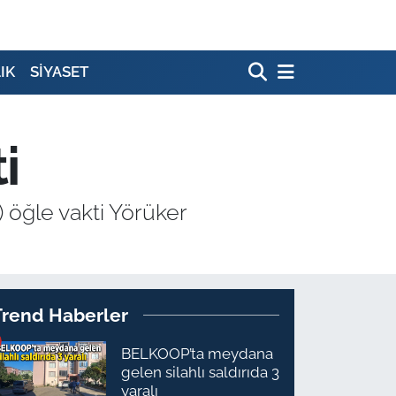
IK
SİYASET
i
 öğle vakti Yörüker
Trend Haberler
BELKOOP’ta meydana
gelen silahlı saldırıda 3
yaralı