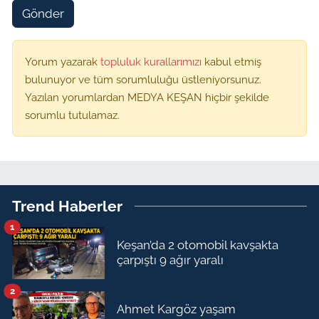
Gönder
Yorum yazarak
topluluk kurallarımızı
kabul etmiş
bulunuyor ve tüm sorumluluğu üstleniyorsunuz.
Yazılan yorumlardan MEDYA KEŞAN hiçbir şekilde
sorumlu tutulamaz.
Trend Haberler
1
Keşan’da 2 otomobil kavşakta
çarpıştı 9 ağır yaralı
2
Ahmet Kargöz yaşam