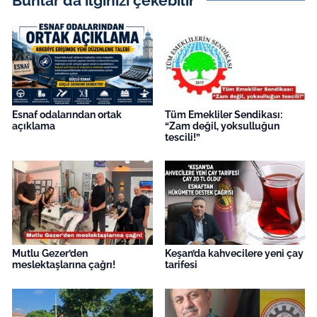
Bunlar da ilginizi çekebilir
Esnaf odalarından ortak
Tüm Emekliler Sendikası:
açıklama
“Zam değil, yoksulluğun
tescili!”
Mutlu Gezer’den
Keşan’da kahvecilere yeni çay
meslektaşlarına çağrı!
tarifesi