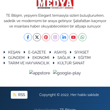
TE Bilişim, yepyeni Elegant temasıyla sizleri buluştururken,
sadelik ve modernizmi bir araya getiriyor. Şatafattan kaçınıyor
ve insanlara haber okuyabilecekleri bir altyapı sunuyor.
KEŞAN
E-GAZETE
ASAYİŞ
SİYASET
GÜNDEM
EKONOMİ
SAĞLIK
EĞİTİM
TARIM VE HAYVANCILIK
KÜLTÜR SANAT
RSS
Copyright © 2022. Her hakkı saklıdır.
Haber Yazılımı:
TE Bilişim