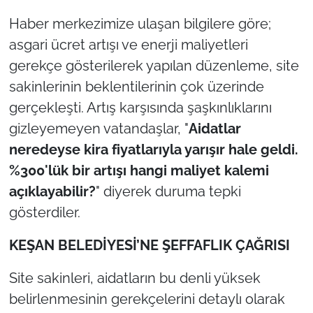
İş Dünyası
Haber merkezimize ulaşan bilgilere göre;
Bilim Teknoloji
asgari ücret artışı ve enerji maliyetleri
gerekçe gösterilerek yapılan düzenleme, site
English News
sakinlerinin beklentilerinin çok üzerinde
gerçekleşti. Artış karşısında şaşkınlıklarını
Canlı Maç
gizleyemeyen vatandaşlar, "
Aidatlar
Finans
neredeyse kira fiyatlarıyla yarışır hale geldi.
%300'lük bir artışı hangi maliyet kalemi
Genel-A
açıklayabilir?
" diyerek duruma tepki
gösterdiler.
Gündem-Eğitim
KEŞAN BELEDİYESİ’NE ŞEFFAFLIK ÇAĞRISI
Site sakinleri, aidatların bu denli yüksek
belirlenmesinin gerekçelerini detaylı olarak