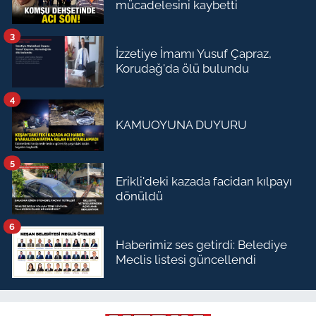
mücadelesini kaybetti
3
İzzetiye İmamı Yusuf Çapraz,
Korudağ'da ölü bulundu
4
KAMUOYUNA DUYURU
5
Erikli'deki kazada facidan kılpayı
dönüldü
6
Haberimiz ses getirdi: Belediye
Meclis listesi güncellendi