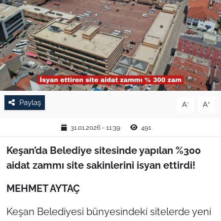
TARIM VE HAYVANCILIK
KÜLTÜR SANAT
RESMİ İLAN
SPOR
Paylaş
-
+
A
A
YAŞAM
31.01.2026 - 11:39
491
EDİRNE
Keşan’da Belediye sitesinde yapılan %300
aidat zammı site sakinlerini isyan ettirdi!
TEKİRDAĞ
MEHMET AYTAÇ
KIRKLARELİ
Keşan Belediyesi bünyesindeki sitelerde yeni
ÇANAKKALE