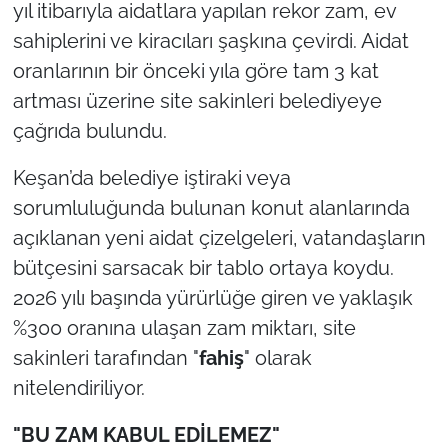
yıl itibarıyla aidatlara yapılan rekor zam, ev
sahiplerini ve kiracıları şaşkına çevirdi. Aidat
TÜRKİYE
oranlarının bir önceki yıla göre tam 3 kat
Bölge
artması üzerine site sakinleri belediyeye
çağrıda bulundu.
Güvenlik
Keşan’da belediye iştiraki veya
Genel
sorumluluğunda bulunan konut alanlarında
açıklanan yeni aidat çizelgeleri, vatandaşların
Politika
bütçesini sarsacak bir tablo ortaya koydu.
2026 yılı başında yürürlüğe giren ve yaklaşık
Flaş Haber
%300 oranına ulaşan zam miktarı, site
Dış Haberler
sakinleri tarafından "
fahiş
" olarak
nitelendiriliyor.
Magazin
"BU ZAM KABUL EDİLEMEZ"