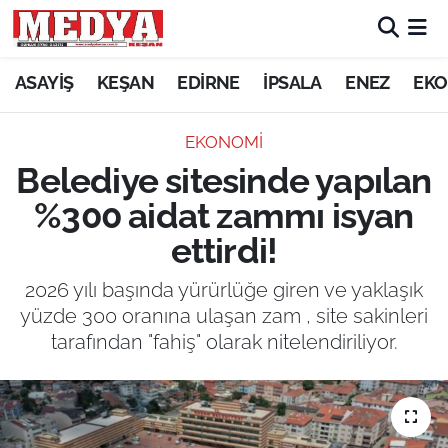
KEŞAN
ASAYİŞ
KEŞAN
EDİRNE
İPSALA
ENEZ
EKO
E-GAZETE
EKONOMİ
Belediye sitesinde yapılan
ASAYİŞ
%300 aidat zammı isyan
SİYASET
ettirdi!
GÜNDEM
2026 yılı başında yürürlüğe giren ve yaklaşık
yüzde 300 oranına ulaşan zam , site sakinleri
EKONOMİ
tarafından "fahiş" olarak nitelendiriliyor.
SAĞLIK
EĞİTİM