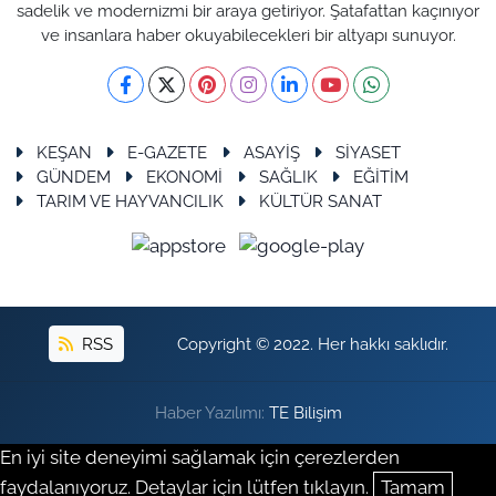
sadelik ve modernizmi bir araya getiriyor. Şatafattan kaçınıyor
ve insanlara haber okuyabilecekleri bir altyapı sunuyor.
KEŞAN
E-GAZETE
ASAYİŞ
SİYASET
GÜNDEM
EKONOMİ
SAĞLIK
EĞİTİM
TARIM VE HAYVANCILIK
KÜLTÜR SANAT
RSS
Copyright © 2022. Her hakkı saklıdır.
Haber Yazılımı:
TE Bilişim
En iyi site deneyimi sağlamak için çerezlerden
faydalanıyoruz. Detaylar için lütfen tıklayın.
Tamam