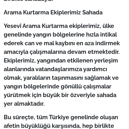
İş Dünyası
Arama Kurtarma Ekiplerimiz Sahada
Bilim Teknoloji
Yesevî Arama Kurtarma ekiplerimiz, ülke
English News
genelinde yangın bölgelerine hızla intikal
ederek can ve mal kaybını en aza indirmek
Canlı Maç
amacıyla çalışmalarına devam etmektedir.
Ekiplerimiz, yangından etkilenen yerleşim
Finans
alanlarında vatandaşlarımıza yardımcı
Genel-A
olmak, yaralıların taşınmasını sağlamak ve
yangın bölgelerinde gönüllü çalışmalar
Gündem-Eğitim
yürütmek için büyük bir özveriyle sahada
yer almaktadır.
Bu süreçte, tüm Türkiye genelinde oluşan
afetin büyüklüğü karşısında, hep birlikte