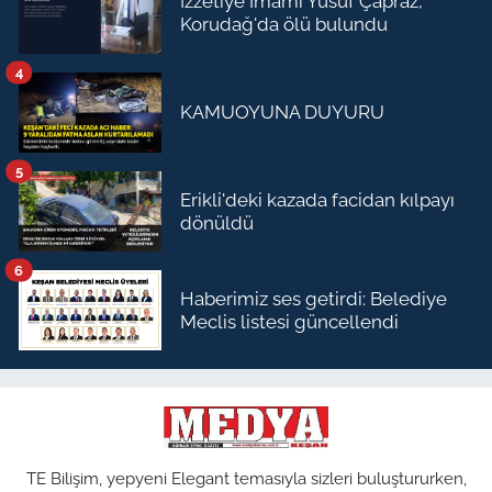
İzzetiye İmamı Yusuf Çapraz,
Korudağ'da ölü bulundu
4
KAMUOYUNA DUYURU
5
Erikli'deki kazada facidan kılpayı
dönüldü
6
Haberimiz ses getirdi: Belediye
Meclis listesi güncellendi
TE Bilişim, yepyeni Elegant temasıyla sizleri buluştururken,