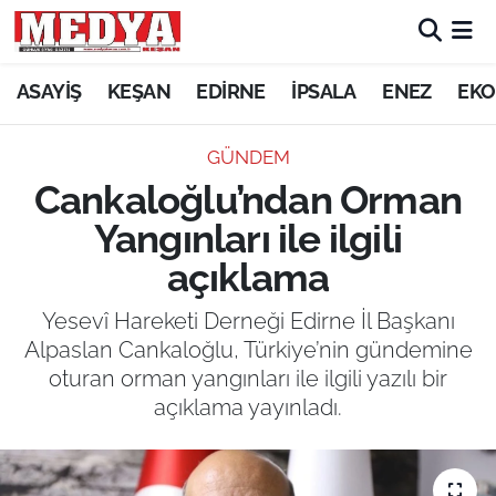
KEŞAN
ASAYİŞ
KEŞAN
EDİRNE
İPSALA
ENEZ
EKO
E-GAZETE
GÜNDEM
Cankaloğlu’ndan Orman
ASAYİŞ
Yangınları ile ilgili
SİYASET
açıklama
GÜNDEM
Yesevî Hareketi Derneği Edirne İl Başkanı
Alpaslan Cankaloğlu, Türkiye’nin gündemine
EKONOMİ
oturan orman yangınları ile ilgili yazılı bir
açıklama yayınladı.
SAĞLIK
EĞİTİM