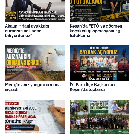
Akalın; “Hani ayakkabı
Keşan'da FETÖ ve göçmen
numarasına kadar
kaçakçılığı operasyonu: 3
biliyordunuz"
tutuklama
Meriç’te anız yangını ormana
İYİ Parti İlçe Başkanları
sıçradı
Keşan'da toplandı