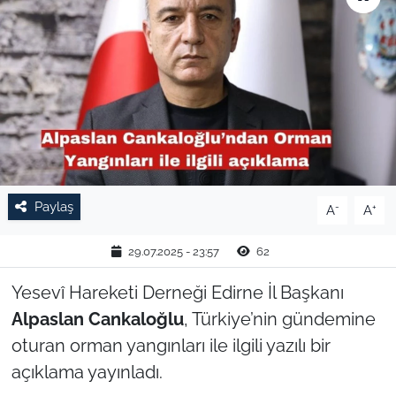
TARIM VE HAYVANCILIK
KÜLTÜR SANAT
RESMİ İLAN
SPOR
Paylaş
-
+
A
A
YAŞAM
29.07.2025 - 23:57
62
EDİRNE
Yesevî Hareketi Derneği Edirne İl Başkanı
TEKİRDAĞ
Alpaslan Cankaloğlu
, Türkiye’nin gündemine
oturan orman yangınları ile ilgili yazılı bir
KIRKLARELİ
açıklama yayınladı.
ÇANAKKALE