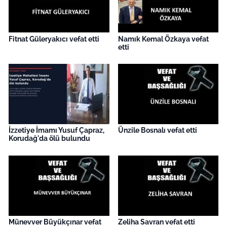
İş Dünyası
Bilim Teknoloji
Fitnat Güleryakıcı vefat etti
Namık Kemal Özkaya vefat
etti
English News
Canlı Maç
Finans
İzzetiye İmamı Yusuf Çapraz,
Ünzile Bosnalı vefat etti
Genel-A
Korudağ'da ölü bulundu
Gündem-Eğitim
Münevver Büyükçınar vefat
Zeliha Savran vefat etti