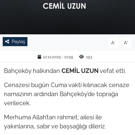
TARIM VE HAYVANCILIK
KÜLTÜR SANAT
RESMİ İLAN
Paylaş
-
+
A
A
SPOR
12.12.2025 - 10:55
193
Bahçeköy halkından
CEMİL UZUN
vefat etti.
YAŞAM
Cenazesi bugün Cuma vakti kılınacak cenaze
EDİRNE
namazının ardından Bahçeköy’de toprağa
verilecek.
TEKİRDAĞ
Merhuma Allah’tan rahmet; ailesi ile
KIRKLARELİ
yakınlarına, sabır ve başsağlığı dileriz.
ÇANAKKALE