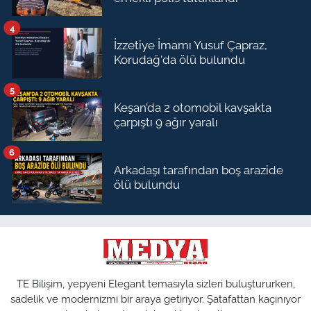
4
İzzetiye İmamı Yusuf Çapraz,
Korudağ'da ölü bulundu
5
Keşan’da 2 otomobil kavşakta
çarpıştı 9 ağır yaralı
6
Arkadaşı tarafından boş arazide
ölü bulundu
TE Bilişim, yepyeni Elegant temasıyla sizleri buluştururken,
sadelik ve modernizmi bir araya getiriyor. Şatafattan kaçınıyor