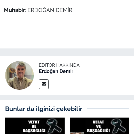
Muhabir:
ERDOĞAN DEMİR
TÜRKİYE
Bölge
Güvenlik
Genel
EDITÖR HAKKINDA
Erdoğan Demir
Politika
Flaş Haber
Dış Haberler
Bunlar da ilginizi çekebilir
Magazin