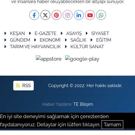
ve insanlara haber okuyabilecekleri bir altyapı sunuyor.
KEŞAN
E-GAZETE
ASAYİŞ
SİYASET
GÜNDEM
EKONOMİ
SAĞLIK
EĞİTİM
TARIM VE HAYVANCILIK
KÜLTÜR SANAT
RSS
Copyright © 2022. Her hakkı saklıdır.
Haber Yazılımı:
TE Bilişim
En iyi site deneyimi sağlamak için çerezlerden
faydalanıyoruz. Detaylar için lütfen tıklayın.
Tamam