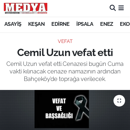
KEŞAN
ASAYİŞ
KEŞAN
EDİRNE
İPSALA
ENEZ
EKO
E-GAZETE
VEFAT
Cemil Uzun vefat etti
ASAYİŞ
Cemil Uzun vefat etti.Cenazesi bugün Cuma
SİYASET
vakti kılınacak cenaze namazının ardından
Bahçeköy’de toprağa verilecek.
GÜNDEM
EKONOMİ
SAĞLIK
EĞİTİM