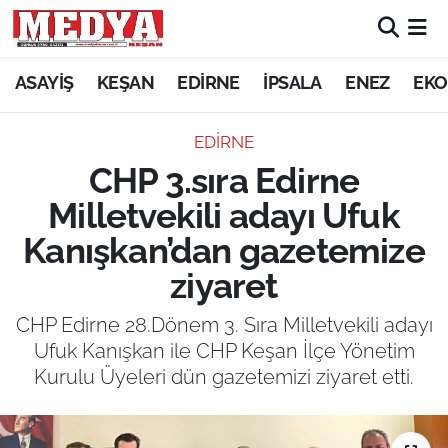
KEŞAN
ASAYİŞ
KEŞAN
EDİRNE
İPSALA
ENEZ
EKO
E-GAZETE
EDİRNE
CHP 3.sıra Edirne
ASAYİŞ
Milletvekili adayı Ufuk
SİYASET
Kanışkan’dan gazetemize
ziyaret
GÜNDEM
CHP Edirne 28.Dönem 3. Sıra Milletvekili adayı
EKONOMİ
Ufuk Kanışkan ile CHP Keşan İlçe Yönetim
Kurulu Üyeleri dün gazetemizi ziyaret etti.
SAĞLIK
EĞİTİM