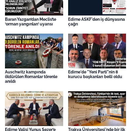
Baran Yazgan’dan Meclis’te
Edirne ASKF'den iş dünyasına
‘orman yangınları’ uyarısı
çağrı
Auschwitz kampında
Edirne'de "Yeni Parti"nin 8
öldürülen Romanlar törenle
kurucu başkanları belli oldu
anıldı
Edirne Valisi Yunus Sezer’e
Trakya Üniversitesi'nde bir ilk