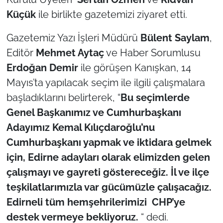
Küçük
ile birlikte gazetemizi ziyaret etti.
TÜRKİYE
Gazetemiz Yazı İşleri Müdürü
Bülent Saylam
,
Bölge
Editör
Mehmet Aytaç
ve Haber Sorumlusu
Erdoğan Demir
ile görüşen Kanışkan, 14
Güvenlik
Mayıs’ta yapılacak seçim ile ilgili çalışmalara
başladıklarını belirterek, “
Bu seçimlerde
Genel
Genel Başkanımız ve Cumhurbaşkanı
Politika
Adayımız Kemal Kılıçdaroğlu’nu
Cumhurbaşkanı yapmak ve iktidara gelmek
Flaş Haber
için, Edirne adayları olarak elimizden gelen
çalışmayı ve gayreti göstereceğiz. İl ve ilçe
Dış Haberler
teşkilatlarımızla var gücümüzle çalışacağız.
Edirneli tüm hemşehrilerimizi CHP’ye
Magazin
destek vermeye bekliyoruz.
“ dedi.