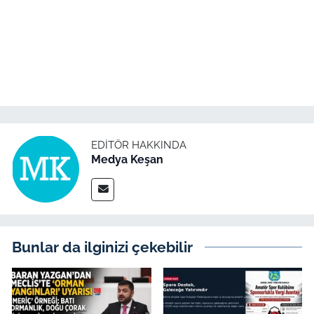
İş Dünyası
Bilim Teknoloji
English News
Canlı Maç
EDITÖR HAKKINDA
Finans
Medya Keşan
Genel-A
Gündem-Eğitim
Bunlar da ilginizi çekebilir