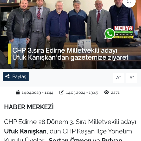
TARIM VE HAYVANCILIK
KÜLTÜR SANAT
RESMİ İLAN
SPOR
YAŞAM
Paylaş
-
+
A
A
EDİRNE
14.04.2023 - 11:44
14.03.2024 - 13:45
2271
HABER MERKEZİ
TEKİRDAĞ
CHP Edirne 28.Dönem 3. Sıra Milletvekili adayı
KIRKLARELİ
Ufuk Kanışkan
, dün CHP Keşan İlçe Yönetim
ÇANAKKALE
Kurulu Üyeleri
Sertan Özmen
ve
Rıdvan