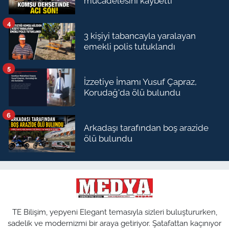
mücadelesini kaybetti
4
3 kişiyi tabancayla yaralayan
emekli polis tutuklandı
5
İzzetiye İmamı Yusuf Çapraz,
Korudağ'da ölü bulundu
6
Arkadaşı tarafından boş arazide
ölü bulundu
TE Bilişim, yepyeni Elegant temasıyla sizleri buluştururken,
sadelik ve modernizmi bir araya getiriyor. Şatafattan kaçınıyor