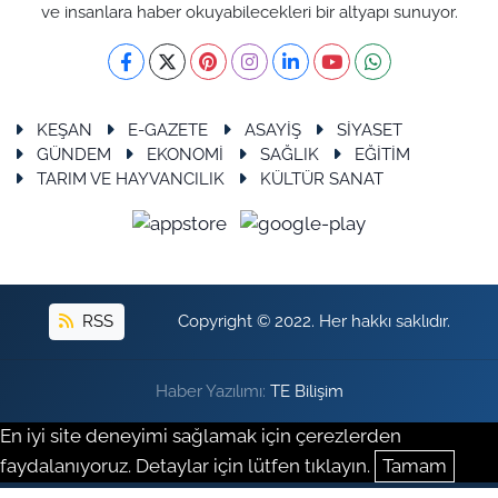
ve insanlara haber okuyabilecekleri bir altyapı sunuyor.
KEŞAN
E-GAZETE
ASAYİŞ
SİYASET
GÜNDEM
EKONOMİ
SAĞLIK
EĞİTİM
TARIM VE HAYVANCILIK
KÜLTÜR SANAT
RSS
Copyright © 2022. Her hakkı saklıdır.
Haber Yazılımı:
TE Bilişim
En iyi site deneyimi sağlamak için çerezlerden
faydalanıyoruz. Detaylar için lütfen tıklayın.
Tamam