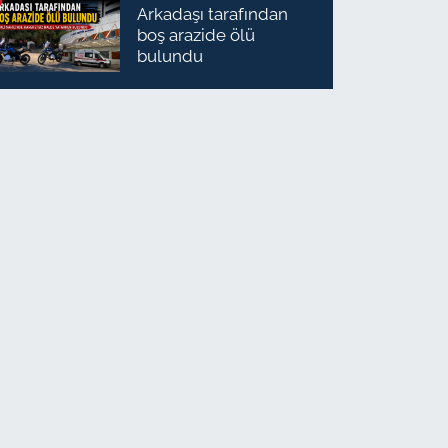
Arkadaşı tarafından
boş arazide ölü
bulundu