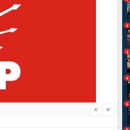
2
3
4
5
-
+
A
A
6