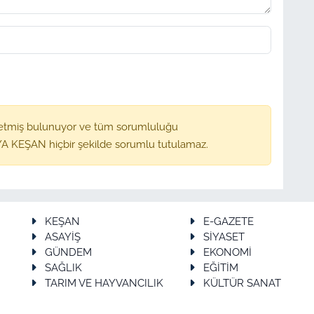
etmiş bulunuyor ve tüm sorumluluğu
A KEŞAN hiçbir şekilde sorumlu tutulamaz.
KEŞAN
E-GAZETE
ASAYİŞ
SİYASET
GÜNDEM
EKONOMİ
SAĞLIK
EĞİTİM
TARIM VE HAYVANCILIK
KÜLTÜR SANAT