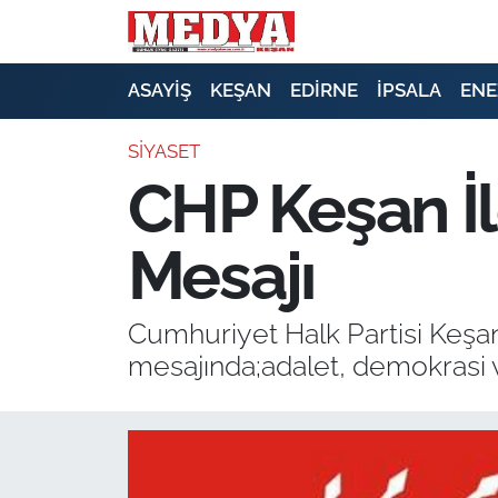
KEŞAN
ASAYİŞ
KEŞAN
EDİRNE
İPSALA
ENE
E-GAZETE
SİYASET
CHP Keşan İl
ASAYİŞ
Mesajı
SİYASET
GÜNDEM
Cumhuriyet Halk Partisi Keşan 
mesajında;adalet, demokrasi v
EKONOMİ
SAĞLIK
EĞİTİM