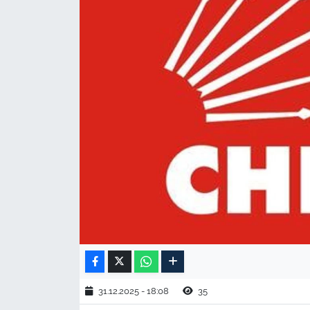
TARIM VE HAYVANCILIK
KÜLTÜR SANAT
RESMİ İLAN
SPOR
YAŞAM
EDİRNE
TEKİRDAĞ
KIRKLARELİ
31.12.2025 - 18:08
35
ÇANAKKALE