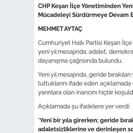
CHP Keşan İlçe Yönetiminden Yen
TÜRKİYE
Mücadeleyi Sürdürmeye Devam E
MEHMET AYTAÇ
Bölge
Cumhuriyet Halk Partisi Keşan İlçe 
Güvenlik
yeni yıl mesajında; adalet, demokr
Genel
dayanışma çağrısında bulundu.
Yeni yıl mesajında, geride bırakıla
Politika
tuttuklarını ifade eden açıklamada 
Flaş Haber
yarınlara olan inancını hiçbir koşul
Dış Haberler
Açıklamada şu ifadelere yer verdi:
“
Yeni bir yıla girerken; geride bıra
Magazin
adaletsizliklerine ve derinleşen