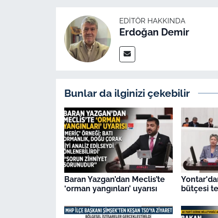
EDITÖR HAKKINDA
Erdoğan Demir
Bunlar da ilginizi çekebilir
Baran Yazgan’dan Meclis’te
Yontar'd
‘orman yangınları’ uyarısı
bütçesi te