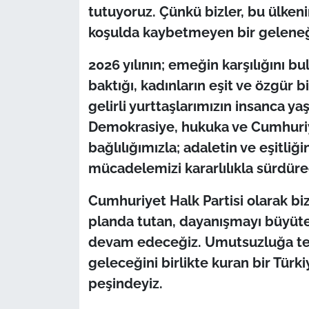
İş Dünyası
tutuyoruz. Çünkü bizler, bu ülkenin
koşulda kaybetmeyen bir geleneği
Bilim Teknoloji
2026 yılının; emeğin karşılığını 
English News
baktığı, kadınların eşit ve özgür 
gelirli yurttaşlarımızın insanca yaş
Canlı Maç
Demokrasiye, hukuka ve Cumhuriy
Finans
bağlılığımızla; adaletin ve eşitli
mücadelemizi kararlılıkla sürdüre
Genel-A
Cumhuriyet Halk Partisi olarak biz
Gündem-Eğitim
planda tutan, dayanışmayı büyüten
devam edeceğiz. Umutsuzluğa tesl
geleceğini birlikte kuran bir T
peşindeyiz.