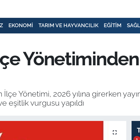
Z
EKONOMİ
TARIM VE HAYVANCILIK
EĞİTİM
SAĞL
çe Yönetiminden 
İlçe Yönetimi, 2026 yılına girerken yayım
e eşitlik vurgusu yapıldı
1